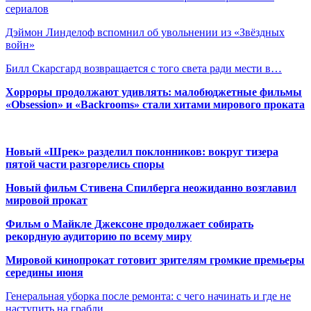
сериалов
Дэймон Линделоф вспомнил об увольнении из «Звёздных
войн»
Билл Скарсгард возвращается с того света ради мести в…
Хорроры продолжают удивлять: малобюджетные фильмы
«Obsession» и «Backrooms» стали хитами мирового проката
Новый «Шрек» разделил поклонников: вокруг тизера
пятой части разгорелись споры
Новый фильм Стивена Спилберга неожиданно возглавил
мировой прокат
Фильм о Майкле Джексоне продолжает собирать
рекордную аудиторию по всему миру
Мировой кинопрокат готовит зрителям громкие премьеры
середины июня
Генеральная уборка после ремонта: с чего начинать и где не
наступить на грабли