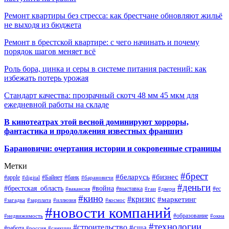
Ремонт квартиры без стресса: как брестчане обновляют жильё
не выходя из бюджета
Ремонт в брестской квартире: с чего начинать и почему
порядок шагов меняет всё
Роль бора, цинка и серы в системе питания растений: как
избежать потерь урожая
Стандарт качества: прозрачный скотч 48 мм 45 мкм для
ежедневной работы на складе
В кинотеатрах этой весной доминируют хорроры,
фантастика и продолжения известных франшиз
Барановичи: очертания истории и сокровенные страницы
Метки
#брест
#беларусь
#бизнес
#apple
#Байнет
#банк
#digital
#барановичи
#деньги
#брестская_область
#война
#выставка
#ес
#вакансия
#гаи
#двери
#кино
#кризис
#маркетинг
#загадка
#зарплата
#иллюзия
#космос
#новости компаний
#образование
#недвижимость
#окна
#технологии
#строительство
#сша
#работа
#россия
#санкции