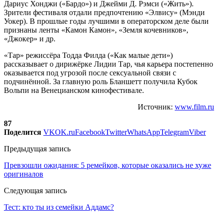
Дариус Хонджи («Бардо») и Джейми Д. Рэмси («Жить»).
Зрители фестиваля отдали предпочтению «Элвису» (Мэнди
Уокер). В прошлые годы лучшими в операторском деле были
признаны ленты «Камон Камон», «Земля кочевников»,
«Джокер» и др.
«Тар» режиссёра Тодда Филда («Как малые дети»)
рассказывает о дирижёрке Лидии Тар, чья карьера постепенно
оказывается под угрозой после сексуальной связи с
подчинённой. За главную роль Бланшетт получила Кубок
Вольпи на Венецианском кинофестивале.
Источник:
www.film.ru
87
Поделится
VK
OK.ru
Facebook
Twitter
WhatsApp
Telegram
Viber
Предыдущая запись
Превзошли ожидания: 5 ремейков, которые оказались не хуже
оригиналов
Следующая запись
Тест: кто ты из семейки Аддамс?