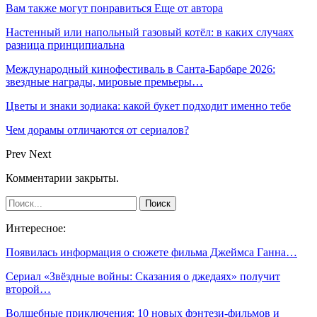
Вам также могут понравиться
Еще от автора
Настенный или напольный газовый котёл: в каких случаях
разница принципиальна
Международный кинофестиваль в Санта-Барбаре 2026:
звездные награды, мировые премьеры…
Цветы и знаки зодиака: какой букет подходит именно тебе
Чем дорамы отличаются от сериалов?
Prev
Next
Комментарии закрыты.
Интересное:
Появилась информация о сюжете фильма Джеймса Ганна…
Сериал «Звёздные войны: Сказания о джедаях» получит
второй…
Волшебные приключения: 10 новых фэнтези-фильмов и