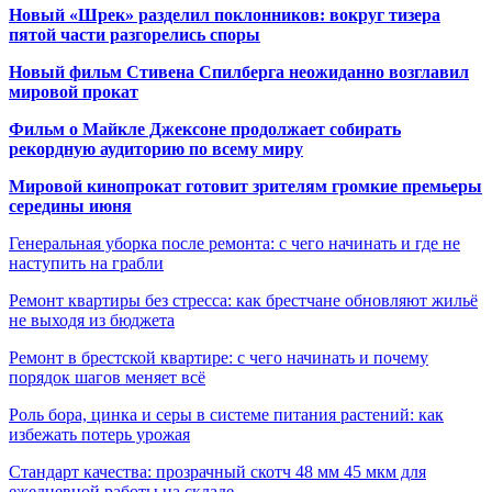
Новый «Шрек» разделил поклонников: вокруг тизера
пятой части разгорелись споры
Новый фильм Стивена Спилберга неожиданно возглавил
мировой прокат
Фильм о Майкле Джексоне продолжает собирать
рекордную аудиторию по всему миру
Мировой кинопрокат готовит зрителям громкие премьеры
середины июня
Генеральная уборка после ремонта: с чего начинать и где не
наступить на грабли
Ремонт квартиры без стресса: как брестчане обновляют жильё
не выходя из бюджета
Ремонт в брестской квартире: с чего начинать и почему
порядок шагов меняет всё
Роль бора, цинка и серы в системе питания растений: как
избежать потерь урожая
Стандарт качества: прозрачный скотч 48 мм 45 мкм для
ежедневной работы на складе