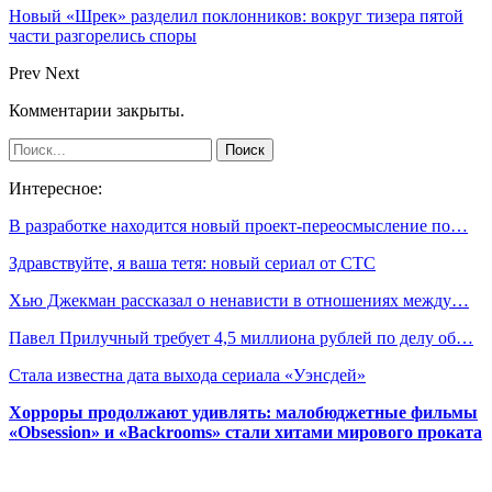
Новый «Шрек» разделил поклонников: вокруг тизера пятой
части разгорелись споры
Prev
Next
Комментарии закрыты.
Интересное:
В разработке находится новый проект-переосмысление по…
Здравствуйте, я ваша тетя: новый сериал от СТС
Хью Джекман рассказал о ненависти в отношениях между…
Павел Прилучный требует 4,5 миллиона рублей по делу об…
Стала известна дата выхода сериала «Уэнсдей»
Хорроры продолжают удивлять: малобюджетные фильмы
«Obsession» и «Backrooms» стали хитами мирового проката