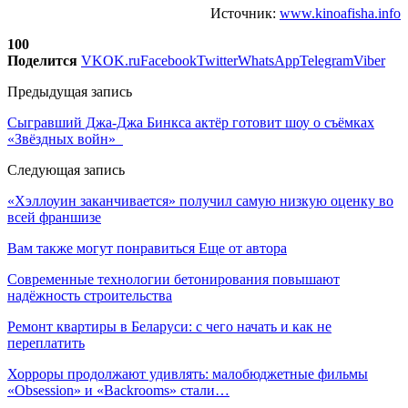
Источник:
www.kinoafisha.info
100
Поделится
VK
OK.ru
Facebook
Twitter
WhatsApp
Telegram
Viber
Предыдущая запись
Сыгравший Джа-Джа Бинкса актёр готовит шоу о съёмках
«Звёздных войн»
Следующая запись
«Хэллоуин заканчивается» получил самую низкую оценку во
всей франшизе
Вам также могут понравиться
Еще от автора
Современные технологии бетонирования повышают
надёжность строительства
Ремонт квартиры в Беларуси: с чего начать и как не
переплатить
Хорроры продолжают удивлять: малобюджетные фильмы
«Obsession» и «Backrooms» стали…