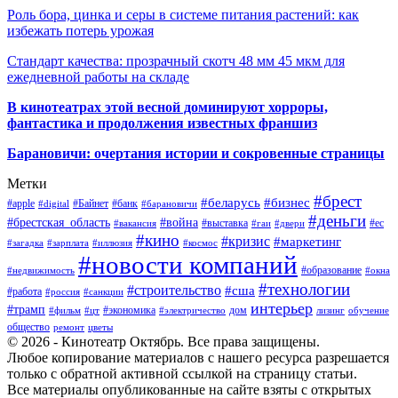
Роль бора, цинка и серы в системе питания растений: как
избежать потерь урожая
Стандарт качества: прозрачный скотч 48 мм 45 мкм для
ежедневной работы на складе
В кинотеатрах этой весной доминируют хорроры,
фантастика и продолжения известных франшиз
Барановичи: очертания истории и сокровенные страницы
Метки
#брест
#беларусь
#бизнес
#apple
#Байнет
#банк
#digital
#барановичи
#деньги
#брестская_область
#война
#выставка
#ес
#вакансия
#гаи
#двери
#кино
#кризис
#маркетинг
#загадка
#зарплата
#иллюзия
#космос
#новости компаний
#образование
#недвижимость
#окна
#технологии
#строительство
#сша
#работа
#россия
#санкции
интерьер
#трамп
#экономика
дом
#фильм
#цт
#электричество
лизинг
обучение
общество
ремонт
цветы
© 2026 - Кинотеатр Октябрь. Все права защищены.
Любое копирование материалов с нашего ресурса разрешается
только с обратной активной ссылкой на страницу статьи.
Все материалы опубликованные на сайте взяты с открытых