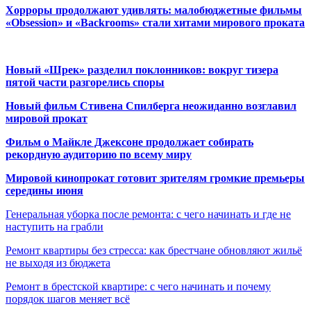
Хорроры продолжают удивлять: малобюджетные фильмы
«Obsession» и «Backrooms» стали хитами мирового проката
Новый «Шрек» разделил поклонников: вокруг тизера
пятой части разгорелись споры
Новый фильм Стивена Спилберга неожиданно возглавил
мировой прокат
Фильм о Майкле Джексоне продолжает собирать
рекордную аудиторию по всему миру
Мировой кинопрокат готовит зрителям громкие премьеры
середины июня
Генеральная уборка после ремонта: с чего начинать и где не
наступить на грабли
Ремонт квартиры без стресса: как брестчане обновляют жильё
не выходя из бюджета
Ремонт в брестской квартире: с чего начинать и почему
порядок шагов меняет всё