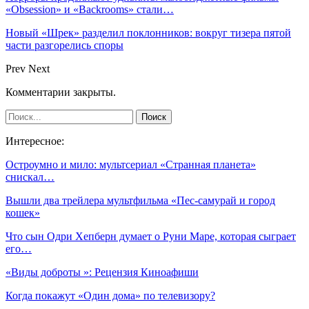
«Obsession» и «Backrooms» стали…
Новый «Шрек» разделил поклонников: вокруг тизера пятой
части разгорелись споры
Prev
Next
Комментарии закрыты.
Интересное:
Остроумно и мило: мультсериал «Странная планета»
снискал…
Вышли два трейлера мультфильма «Пес-самурай и город
кошек»
Что сын Одри Хепберн думает о Руни Маре, которая сыграет
его…
«Виды доброты »: Рецензия Киноафиши
Когда покажут «Один дома» по телевизору?