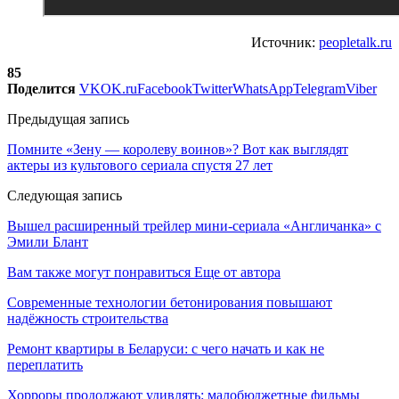
Источник:
peopletalk.ru
85
Поделится
VK
OK.ru
Facebook
Twitter
WhatsApp
Telegram
Viber
Предыдущая запись
Помните «Зену — королеву воинов»? Вот как выглядят
актеры из культового сериала спустя 27 лет
Следующая запись
Вышел расширенный трейлер мини-сериала «Англичанка» с
Эмили Блант
Вам также могут понравиться
Еще от автора
Современные технологии бетонирования повышают
надёжность строительства
Ремонт квартиры в Беларуси: с чего начать и как не
переплатить
Хорроры продолжают удивлять: малобюджетные фильмы