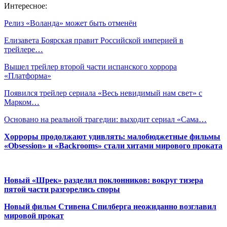
Интересное:
Релиз «Воланда» может быть отменён
Елизавета Боярская правит Российской империей в
трейлере…
Вышел трейлер второй части испанского хоррора
«Платформа»
Появился трейлер сериала «Весь невидимый нам свет» с
Марком…
Основано на реальной трагедии: выходит сериал «Сама…
Хорроры продолжают удивлять: малобюджетные фильмы
«Obsession» и «Backrooms» стали хитами мирового проката
Новый «Шрек» разделил поклонников: вокруг тизера
пятой части разгорелись споры
Новый фильм Стивена Спилберга неожиданно возглавил
мировой прокат