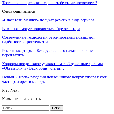
Тест: какой апрельский сериал тебе стоит посмотреть?
Следующая запись
«Спасатели Малибу» получат ремейк в виде сериала
Вам также могут понравиться
Еще от автора
Современные технологии бетонирования повышают
надёжность строительства
Ремонт квартиры в Беларуси: с чего начать и как не
переплатить
Хорроры продолжают удивлять: малобюджетные фильмы
«Obsession» и «Backrooms» стали…
Новый «Шрек» разделил поклонников: вокруг тизера пятой
части разгорелись споры
Prev
Next
Комментарии закрыты.