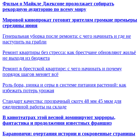
Фильм о Майкле Джексоне продолжает собирать
рекордную аудиторию по всему миру
Мировой кинопрокат готовит зрителям громкие премьеры
середины июня
Генеральная уборка после ремонта: с чего начинать и где не
наступить на грабли
Ремонт квартиры без стресса: как брестчане обновляют жильё
не выходя из бюджета
Ремонт в брестской квартире: с чего начинать и почему
порядок шагов меняет всё
Роль бора, цинка и серы в системе питания растений: как
избежать потерь урожая
Стандарт качества: прозрачный скотч 48 мм 45 мкм для
ежедневной работы на складе
В кинотеатрах этой весной доминируют хорроры,
фантастика и продолжения известных франшиз
Барановичи: очертания истории и сокровенные страницы