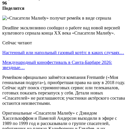
96
Поделится
Deadline эксклюзивно сообщил о работе над новой версией
культового сериала конца XX века «Спасатели Малибу».
Сейчас читают
Настенный или напольный газовый котёл: в каких случаях…
Международный кинофестиваль в Санта-Барбаре 2026:
звездные…
Ремейком официально займётся компания Fremantle («Моя
гениальная подруга»), приобретшая права на шоу в 2018 году.
Сейчас идёт поиск стриминговых сервис или телеканалов,
готовых показать перезапуск у себя. Детали новых
«Спасателей» не разглашаются; участники актёрского состава
остаются неизвестными.
Оригинальные «Спасатели Малибу» с Дэвидом
Хассельхоффом и Памелой Андерсон выходили в эфире с
1989 по 1999 год и рассказывали о группе спасателей,
работавших на пляжах Калифорнии и Гавайев, и их