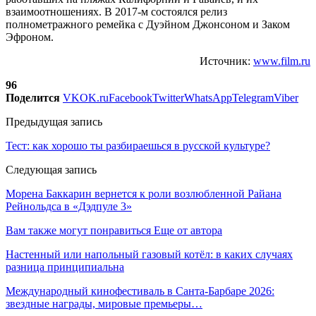
взаимоотношениях. В 2017-м состоялся релиз
полнометражного ремейка с Дуэйном Джонсоном и Заком
Эфроном.
Источник:
www.film.ru
96
Поделится
VK
OK.ru
Facebook
Twitter
WhatsApp
Telegram
Viber
Предыдущая запись
Тест: как хорошо ты разбираешься в русской культуре?
Следующая запись
Морена Баккарин вернется к роли возлюбленной Райана
Рейнольдса в «Дэдпуле 3»
Вам также могут понравиться
Еще от автора
Настенный или напольный газовый котёл: в каких случаях
разница принципиальна
Международный кинофестиваль в Санта-Барбаре 2026:
звездные награды, мировые премьеры…