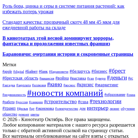
Роль бора, цинка и серы в системе питания растений: как
избежать потерь урожая
Стандарт качества: прозрачный скотч 48 мм 45 мкм для
ежедневной работы на складе
В кинотеатрах этой весной доминируют хорроры,
фантастика и продолжения известных франшиз
Барановичи: очертания истории и сокровенные страницы
Метки
#брест
#беларусь
#бизнес
#apple
#Байнет
#банк
#digital
#барановичи
#деньги
#брестская_область
#война
#выставка
#ес
#вакансия
#гаи
#двери
#кино
#кризис
#маркетинг
#загадка
#зарплата
#иллюзия
#космос
#новости компаний
#образование
#недвижимость
#окна
#технологии
#строительство
#сша
#работа
#россия
#санкции
интерьер
#трамп
#экономика
дом
#фильм
#цт
#электричество
лизинг
обучение
общество
ремонт
цветы
© 2026 - Кинотеатр Октябрь. Все права защищены.
Любое копирование материалов с нашего ресурса разрешается
только с обратной активной ссылкой на страницу статьи.
Все материалы опубликованные на сайте взяты с открытых