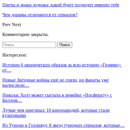
Цветы и знаки зодиака: какой букет подходит именно тебе
Чем дорамы отличаются от сериалов?
Prev
Next
Комментарии закрыты.
Интересное:
Истории 6 иконических образов за всю историю «Грэмми»:
от…
Новые Звёздные войны ещё не сняли, но фанаты уже
вычислили…
Николас Холт может сыграть в ремейке «Носферату» с
Биллом…
Лучше чем оригинал: 10 кинопародий, которые стали
культовыми
Из Турции в Голливуд: 8 звезд турецких сериалов, которые…