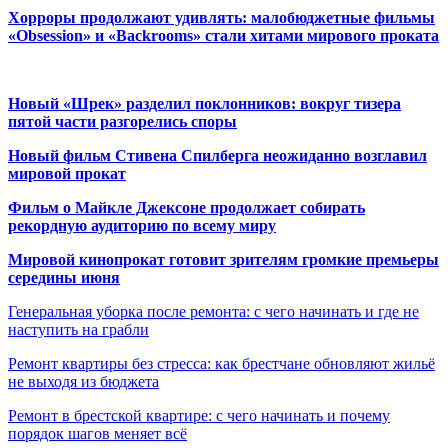
Хорроры продолжают удивлять: малобюджетные фильмы
«Obsession» и «Backrooms» стали хитами мирового проката
Новый «Шрек» разделил поклонников: вокруг тизера
пятой части разгорелись споры
Новый фильм Стивена Спилберга неожиданно возглавил
мировой прокат
Фильм о Майкле Джексоне продолжает собирать
рекордную аудиторию по всему миру
Мировой кинопрокат готовит зрителям громкие премьеры
середины июня
Генеральная уборка после ремонта: с чего начинать и где не
наступить на грабли
Ремонт квартиры без стресса: как брестчане обновляют жильё
не выходя из бюджета
Ремонт в брестской квартире: с чего начинать и почему
порядок шагов меняет всё