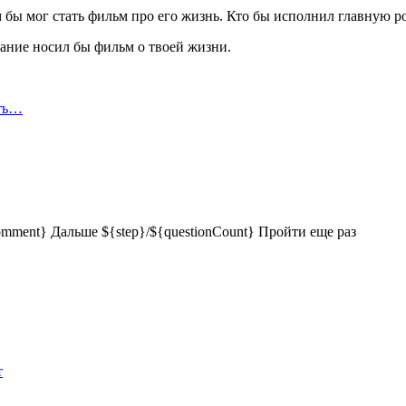
 бы мог стать фильм про его жизнь. Кто бы исполнил главную рол
звание носил бы фильм о твоей жизни.
сть…
e_comment} Дальше ${step}/${questionCount} Пройти еще раз
т