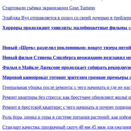
Стартовали съёмки экранизации Gran Turismo
Элайджа Вуд отправляется в поход со своей дочерью в трейле
Хорроры продолжают удивлять: малобюджетные фильмы «Ob
Новый «Шрек» разделил поклонников: вокруг тизера пятой
Новый фильм Стивена Спилберга неожиданно возглавил м
Фильм о Майкле Джексоне продолжает собирать рекордную
Мировой кинопрокат готовит зрителям громкие премьеры 
Генеральная уборка после ремонта: с чего начинать и где не на
Ремонт квартиры без стресса: как брестчане обновляют жильё 
Ремонт в брестской квартире: с чего начинать и почему порядо
Роль бора, цинка и серы в системе питания растений: как избе
Стандарт качества: прозрачный скотч 48 мм 45 мкм для ежедне