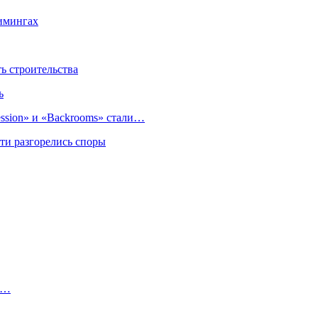
римингах
 строительства
ь
sion» и «Backrooms» стали…
ти разгорелись споры
ии…