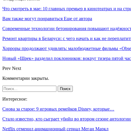
Что смотреть в мае: 10 главных премьер в кинотеатрах и на ст
Вам также могут понравиться
Еще от автора
Современные технологии бетонирования повышают надёжность
Ремонт квартиры в Беларуси: с чего начать и как не переплатит
Хорроры продолжают удивлять: малобюджетные фильмы «Obses
Новый «Шрек» разделил поклонников: вокруг тизера пятой час
Prev
Next
Комментарии закрыты.
Интересное:
Снова за старое: 9 игровых ремейков Disney, которые…
Стало известно, кто сыграет убийц во втором сезоне антолог
Netflix отменил анимационный сериал Меган Маркл