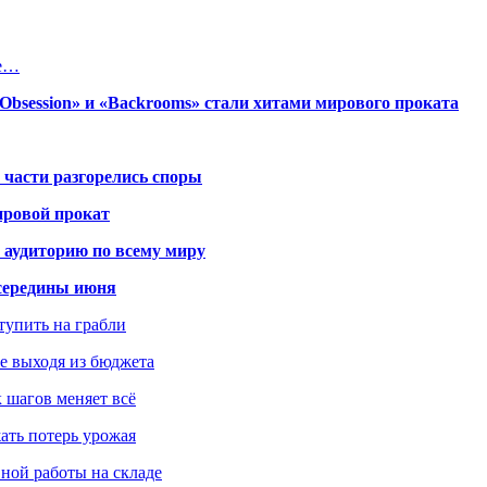
ре…
session» и «Backrooms» стали хитами мирового проката
 части разгорелись споры
ировой прокат
 аудиторию по всему миру
середины июня
ступить на грабли
не выходя из бюджета
к шагов меняет всё
жать потерь урожая
вной работы на складе