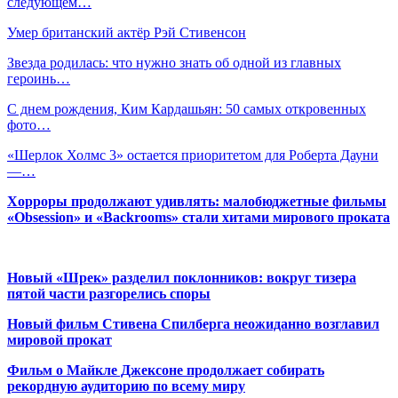
следующем…
Умер британский актёр Рэй Стивенсон
Звезда родилась: что нужно знать об одной из главных
героинь…
С днем рождения, Ким Кардашьян: 50 самых откровенных
фото…
«Шерлок Холмс 3» остается приоритетом для Роберта Дауни
—…
Хорроры продолжают удивлять: малобюджетные фильмы
«Obsession» и «Backrooms» стали хитами мирового проката
Новый «Шрек» разделил поклонников: вокруг тизера
пятой части разгорелись споры
Новый фильм Стивена Спилберга неожиданно возглавил
мировой прокат
Фильм о Майкле Джексоне продолжает собирать
рекордную аудиторию по всему миру