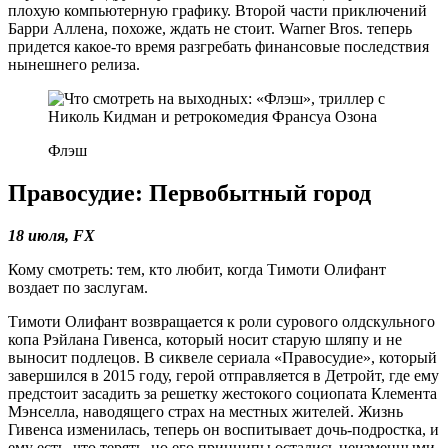
плохую компьютерную графику. Второй части приключений
Барри Аллена, похоже, ждать не стоит. Warner Bros. теперь
придется какое-то время разгребать финансовые последствия
нынешнего релиза.
Флэш
Правосудие: Первобытный город
18 июля, FX
Кому смотреть: тем, кто любит, когда Тимоти Олифант
воздает по заслугам.
Тимоти Олифант возвращается к роли сурового олдскульного
копа Рэйлана Гивенса, который носит старую шляпу и не
выносит подлецов. В сиквеле сериала «Правосудие», который
завершился в 2015 году, герой отправляется в Детройт, где ему
предстоит засадить за решетку жестокого социопата Клемента
Мэнселла, наводящего страх на местных жителей. Жизнь
Гивенса изменилась, теперь он воспитывает дочь-подростка, и
ему есть, что терять, но его принципы остались неизменными.