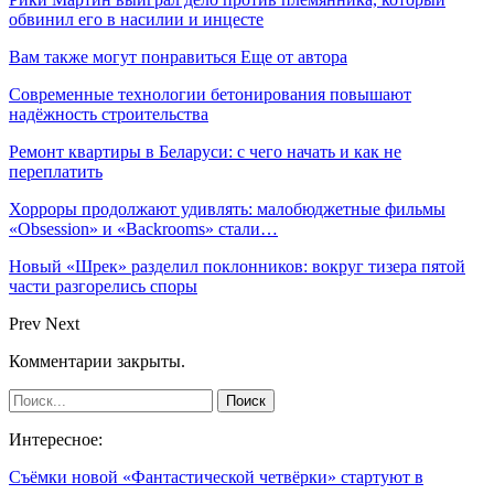
обвинил его в насилии и инцесте
Вам также могут понравиться
Еще от автора
Современные технологии бетонирования повышают
надёжность строительства
Ремонт квартиры в Беларуси: с чего начать и как не
переплатить
Хорроры продолжают удивлять: малобюджетные фильмы
«Obsession» и «Backrooms» стали…
Новый «Шрек» разделил поклонников: вокруг тизера пятой
части разгорелись споры
Prev
Next
Комментарии закрыты.
Интересное:
Съёмки новой «Фантастической четвёрки» стартуют в