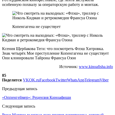
особенную похвалу за операторскую работу и монтаж.
Копенгагена не существует
Ксения Щербакова Теги: что посмотреть Флэш Хитровка.
Знак четырёх Мое преступление Копенгагена не существует
Они клонировали Тайрона Франсуа Озон
Источник:
www.kinoafisha.info
85
Поделится
VK
OK.ru
Facebook
Twitter
WhatsApp
Telegram
Viber
Предыдущая запись
«Оппенгеймер»: Рецензия Киноафиши
Следующая запись
Рики Мартин выиграл дело против племянника, который