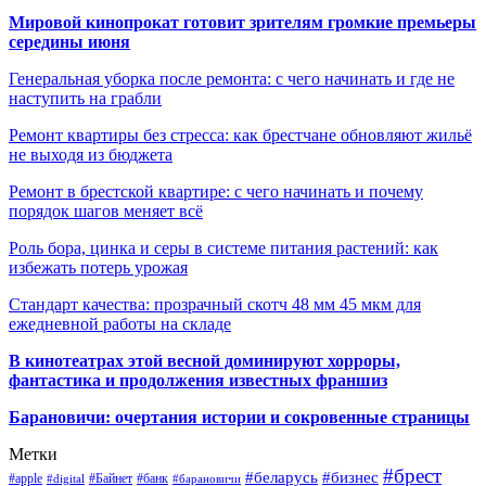
Мировой кинопрокат готовит зрителям громкие премьеры
середины июня
Генеральная уборка после ремонта: с чего начинать и где не
наступить на грабли
Ремонт квартиры без стресса: как брестчане обновляют жильё
не выходя из бюджета
Ремонт в брестской квартире: с чего начинать и почему
порядок шагов меняет всё
Роль бора, цинка и серы в системе питания растений: как
избежать потерь урожая
Стандарт качества: прозрачный скотч 48 мм 45 мкм для
ежедневной работы на складе
В кинотеатрах этой весной доминируют хорроры,
фантастика и продолжения известных франшиз
Барановичи: очертания истории и сокровенные страницы
Метки
#брест
#беларусь
#бизнес
#apple
#Байнет
#банк
#digital
#барановичи