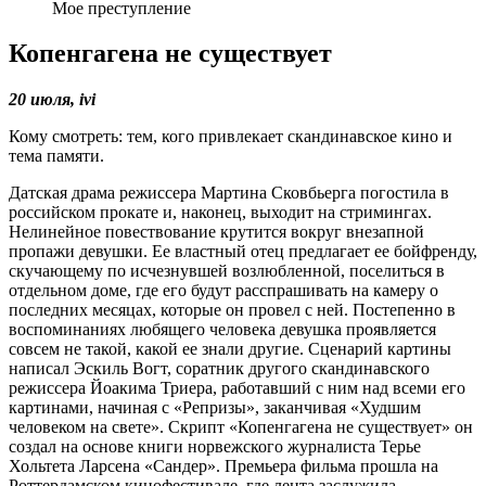
Мое преступление
Копенгагена не существует
20 июля, ivi
Кому смотреть: тем, кого привлекает скандинавское кино и
тема памяти.
Датская драма режиссера Мартина Сковбьерга погостила в
российском прокате и, наконец, выходит на стримингах.
Нелинейное повествование крутится вокруг внезапной
пропажи девушки. Ее властный отец предлагает ее бойфренду,
скучающему по исчезнувшей возлюбленной, поселиться в
отдельном доме, где его будут расспрашивать на камеру о
последних месяцах, которые он провел с ней. Постепенно в
воспоминаниях любящего человека девушка проявляется
совсем не такой, какой ее знали другие. Сценарий картины
написал Эскиль Вогт, соратник другого скандинавского
режиссера Йоакима Триера, работавший с ним над всеми его
картинами, начиная с «Репризы», заканчивая «Худшим
человеком на свете». Скрипт «Копенгагена не существует» он
создал на основе книги норвежского журналиста Терье
Хольтета Ларсена «Сандер». Премьера фильма прошла на
Роттердамском кинофестивале, где лента заслужила