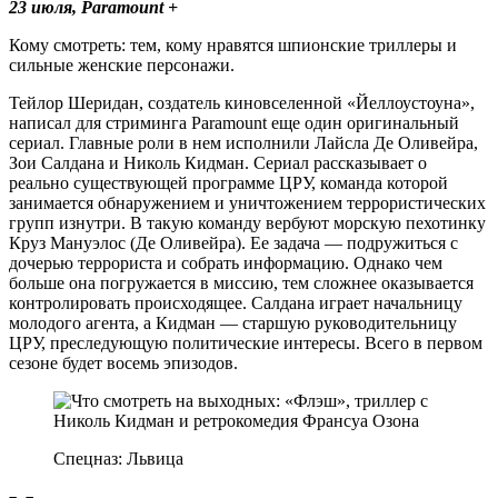
23 июля, Paramount +
Кому смотреть: тем, кому нравятся шпионские триллеры и
сильные женские персонажи.
Тейлор Шеридан, создатель киновселенной «Йеллоустоуна»,
написал для стриминга Paramount еще один оригинальный
сериал. Главные роли в нем исполнили Лайсла Де Оливейра,
Зои Салдана и Николь Кидман. Сериал рассказывает о
реально существующей программе ЦРУ, команда которой
занимается обнаружением и уничтожением террористических
групп изнутри. В такую команду вербуют морскую пехотинку
Круз Мануэлос (Де Оливейра). Ее задача — подружиться с
дочерью террориста и собрать информацию. Однако чем
больше она погружается в миссию, тем сложнее оказывается
контролировать происходящее. Салдана играет начальницу
молодого агента, а Кидман — старшую руководительницу
ЦРУ, преследующую политические интересы. Всего в первом
сезоне будет восемь эпизодов.
Спецназ: Львица