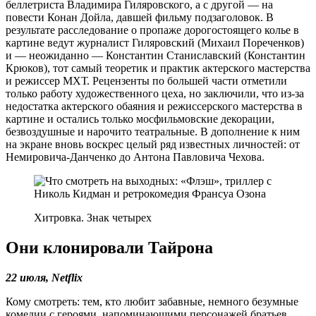
беллетриста Владимира Гиляровского, а с другой — на
повести Конан Дойла, давшей фильму подзаголовок. В
результате расследование о пропаже дорогостоящего колье в
картине ведут журналист Гиляровский (Михаил Пореченков)
и — неожиданно — Константин Станиславский (Константин
Крюков), тот самый теоретик и практик актерского мастерства
и режиссер МХТ. Рецензенты по большей части отметили
только работу художественного цеха, но заключили, что из-за
недостатка актерского обаяния и режиссерского мастерства в
картине и остались только мосфильмовские декорации,
безвоздушные и нарочито театральные. В дополнение к ним
на экране вновь воскрес целый ряд известных личностей: от
Немировича-Данченко до Антона Павловича Чехова.
Хитровка. Знак четырех
Они клонировали Тайрона
22 июля, Netflix
Кому смотреть: тем, кто любит забавные, немного безумные
комедии с героями, напоминающими персонажей братьев