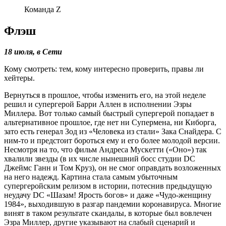
Команда Z
Флэш
18 июля, в Сети
Кому смотреть: тем, кому интересно проверить, правы ли
хейтеры.
Вернуться в прошлое, чтобы изменить его, на этой неделе
решил и супергерой Барри Аллен в исполнении Эзры
Миллера. Вот только самый быстрый супергерой попадает в
альтернативное прошлое, где нет ни Супермена, ни Киборга,
зато есть генерал Зод из «Человека из стали» Зака Снайдера. С
ним-то и предстоит бороться ему и его более молодой версии.
Несмотря на то, что фильм Андреса Мускетти («Оно») так
хвалили звезды (в их числе нынешний босс студии DC
Джеймс Ганн и Том Круз), он не смог оправдать возложенных
на него надежд. Картина стала самым убыточным
супергеройским релизом в истории, потеснив предыдущую
неудачу DC «Шазам! Ярость богов» и даже «Чудо-женщину
1984», выходившую в разгар пандемии коронавируса. Многие
винят в таком результате скандалы, в которые был вовлечен
Эзра Миллер, другие указывают на слабый сценарий и