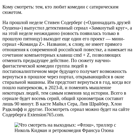
Кому смотреть: тем, кто любит комедии с сатирическим
сюжетом.
На прошлой неделе Стивен Содерберг («Одиннадцать друзей
Оушена») выпустил детективный сериал «Замкнутый круг», а
на этой неделе неожиданно (новость появилась только в
прошлую пятницу) выходит еще один его проект — мини-
сериал «Команда Z». Название, к слову, не имеет прямого
отношения к современной российской повестке, а намекает на
сочетание компьютерных клавиш cmd + Z, позволяющих
отменить предыдущее действие. По сюжету научно-
фантастической комедии группа людей в
постапокалиптичном мире будущего получает возможность
вернуться в прошлое через портал, открывающийся в окне
стиральной машины. Им предстоит вернуться в год, когда все
пошло наперекосяк, в 2023-й, и поменять мышление
некоторых людей, тем самым изменив ход истории. Всего в
сериале будет восемь серий, общий хронометраж составит
лишь 90 минут. В касте Майкл Сера, Лив Шрайбер, Хлои
Рэдклифф и другие. Посмотреть сериал можно будет на сайте
Содерберга Extension765.com.