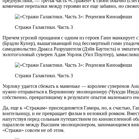
предчувствий, — третья часть «Стражей» к своей обычно (сле
комичные перепалки между героями все еще забавно, но свежес
Стражи Галактики. Часть 3
Причем угрозой прощания с одним из героев Ганн манкирует 
(Брэдли Купер), вышагивающий под бессмертный гимн упадочнос
самодовольство Дракса Разрушителя (Дэйв Баутиста) и эмпати
золотоголовый суверен Адам Уорлок (Уил Поултер), замысливши
Стражи Галактики. Часть 3
Уорлоку удается сбежать к маменьке — королеве суверенов Аише
нужно отправиться к Верховному эволюционеру (Чукуди Ивуджи
собственно, превратившему в результате опытов маленького ено
Да, еще к «Стражам» присоединяется Гамора, но, к счастью, 
воительницу, и не превращает фильм в неловкий ромком. Вместо
напутствуя перед сольным путешествием по киновселенной об
параллели между Высшим эволюционером, занимающимся вивисек
«Стражи» совсем не об этом.