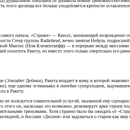
гка) дурашливой тональности добавила новый тревожно-сентиме
ть этого зрелища все больше уподобляется крепости оставленног
с самого начала. «Стражи» — Квилл, запивающий возрождение о
ти Creep группы Radiohead, вечно занятая Небула, подросший Г
чной Мантис (Пом Клементьефф) — в перерыве между миссиями пр
й похитить Ракету, но вместо этого только смертельно его ран
 (Элизабет Дебики), Ракета впадает в кому, в которой знакомит
), еще одному эгоманьяку в линейке суперзлодеев, задумавшем
та в Ракету.
Ганн не пользуется сомнительной услугой, оказанной ему сцена
 этого он, насколько это возможно, резюмирует арки героев под 
аятельными трюизмами. Хотя странно было бы ожидать от «Стр
цией, и боссами «Диснея» или задуматься о старом как мир ми