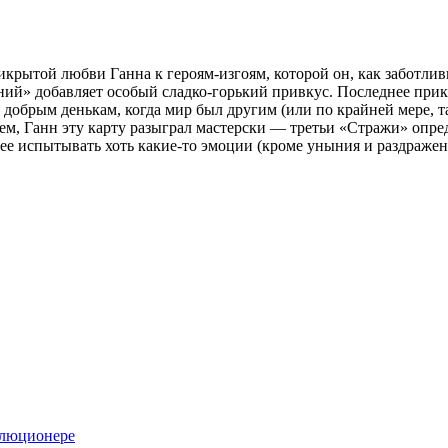
рикрытой любви Ганна к героям-изгоям, которой он, как заботли
дний» добавляет особый сладко-горький привкус. Последнее пр
добрым денькам, когда мир был другим (или по крайней мере, та
бщем, Ганн эту карту разыграл мастерски — третьи «Стражи» оп
нее испытывать хоть какие-то эмоции (кроме уныния и раздражен
олюционере