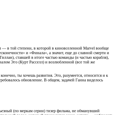
 — в той степени, в которой в киновселенной Marvel вообще
сконечности» и «Финала», а значит, еще до славной смерти и
Гиллан), ставшей в итоге частью команды (и частью корабля),
иалом Эго (Курт Расселл) и возлюбленной (все той же
онечно, ты хочешь развития. Это, разумеется, относится и к
ебовалось обновление. В общем, задачей Ганна виделось
ьезный (по меркам серии) тизер фильма, не обманувший