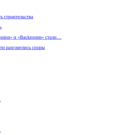
 строительства
ь
sion» и «Backrooms» стали…
ти разгорелись споры
…
…