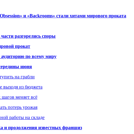
session» и «Backrooms» стали хитами мирового проката
 части разгорелись споры
ировой прокат
 аудиторию по всему миру
середины июня
ступить на грабли
не выходя из бюджета
к шагов меняет всё
жать потерь урожая
вной работы на складе
ка и продолжения известных франшиз