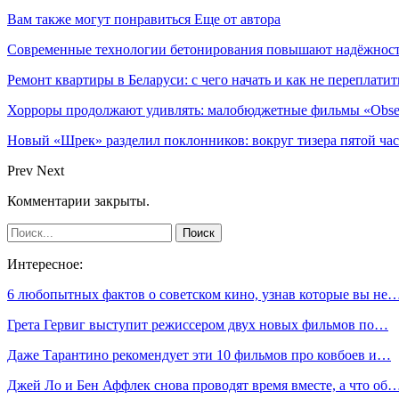
Вам также могут понравиться
Еще от автора
Современные технологии бетонирования повышают надёжность
Ремонт квартиры в Беларуси: с чего начать и как не переплатит
Хорроры продолжают удивлять: малобюджетные фильмы «Obses
Новый «Шрек» разделил поклонников: вокруг тизера пятой час
Prev
Next
Комментарии закрыты.
Интересное:
6 любопытных фактов о советском кино, узнав которые вы не
Грета Гервиг выступит режиссером двух новых фильмов по…
Даже Тарантино рекомендует эти 10 фильмов про ковбоев и…
Джей Ло и Бен Аффлек снова проводят время вместе, а что об