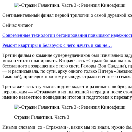
Сентиментальный финал первой трилогии о самой дурацкой ко
Сейчас читают
Современные технологии бетонирования повышают надёжно
Ремонт квартиры в Беларуси: с чего начать и как не…
Третий фильм о команде супернеудачников был изначально зад
можно что-то планировать. Вторая часть «Стражей» вышла как 
бесславного возвращения с того света Гаморы (Зои Салдана), п
— и расписывала, по сути, арку одного только Питера «Звездн
Гаморой), приведя к простому выводу: стражи и есть его семья.
Третья же часть эту мысль подтверждает и развивает: любую, д
персонажам — «Стражам» в их нынешней итерации после стольк
именно незаметное подведение итогов и подготовка к перезапу
Стражи Галактики. Часть 3
Иными словами, со «Стражами», каких мы их знали, нужно был