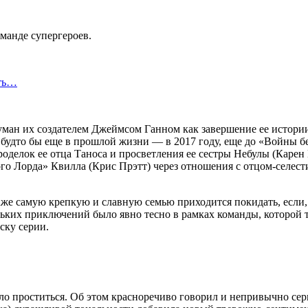
манде супергероев.
сть…
уман их создателем Джеймсом Ганном как завершение ее истории
будто бы еще в прошлой жизни — в 2017 году, еще до «Войны бе
роделок ее отца Таноса и просветления ее сестры Небулы (Карен 
ого Лорда» Квилла (Крис Прэтт) через отношения с отцом-селест
аже самую крепкую и славную семью приходится покидать, если, к
их приключений было явно тесно в рамках команды, которой тр
ску серии.
о проститься. Об этом красноречиво говорил и непривычно сер