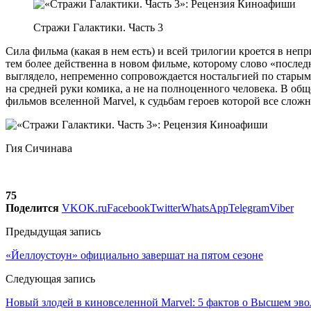
Стражи Галактики. Часть 3
Сила фильма (какая в нем есть) и всей трилогии кроется в неп
тем более действенна в новом фильме, которому слово «после
выглядело, непременно сопровождается ностальгией по старым 
на средней руки комика, а не на полноценного человека. В о
фильмов вселенной Marvel, к судьбам героев которой все слож
Гия Сичинава
75
Поделится
VK
OK.ru
Facebook
Twitter
WhatsApp
Telegram
Viber
Предыдущая запись
«Йеллоустоун» официально завершат на пятом сезоне
Следующая запись
Новый злодей в киновселенной Marvel: 5 фактов о Высшем эв