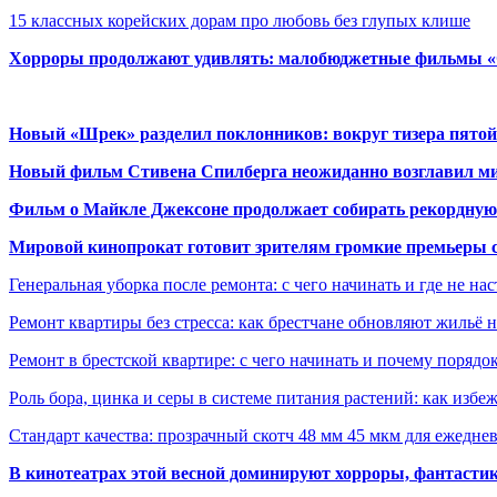
15 классных корейских дорам про любовь без глупых клише
Хорроры продолжают удивлять: малобюджетные фильмы «Ob
Новый «Шрек» разделил поклонников: вокруг тизера пятой
Новый фильм Стивена Спилберга неожиданно возглавил м
Фильм о Майкле Джексоне продолжает собирать рекордную
Мировой кинопрокат готовит зрителям громкие премьеры 
Генеральная уборка после ремонта: с чего начинать и где не на
Ремонт квартиры без стресса: как брестчане обновляют жильё 
Ремонт в брестской квартире: с чего начинать и почему порядо
Роль бора, цинка и серы в системе питания растений: как избе
Стандарт качества: прозрачный скотч 48 мм 45 мкм для ежедне
В кинотеатрах этой весной доминируют хорроры, фантасти