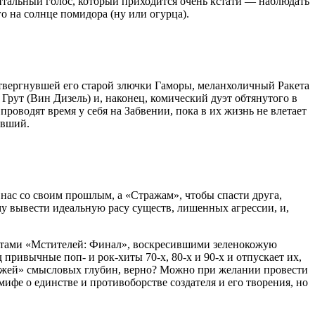
нтальный голос, который приходится очень кстати — наблюдать
о на солнце помидора (ну или огурца).
твергнувшей его старой злючки Гаморы, меланхоличный Ракета
рут (Вин Дизель) и, наконец, комический дуэт обтянутого в
оводят время у себя на Забвении, пока в их жизнь не влетает
ивший.
 нас со своим прошлым, а «Стражам», чтобы спасти друга,
у вывести идеальную расу существ, лишенных агрессии, и,
ристами «Мстителей: Финал», воскресившими зеленокожую
привычные поп- и рок-хиты 70-х, 80-х и 90-х и отпускает их,
ажей» смысловых глубин, верно? Можно при желании провести
фе о единстве и противоборстве создателя и его творения, но