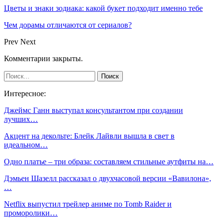
Цветы и знаки зодиака: какой букет подходит именно тебе
Чем дорамы отличаются от сериалов?
Prev
Next
Комментарии закрыты.
Интересное:
Джеймс Ганн выступал консультантом при создании
лучших…
Акцент на декольте: Блейк Лайвли вышла в свет в
идеальном…
Одно платье – три образа: составляем стильные аутфиты на…
Дэмьен Шазелл рассказал о двухчасовой версии «Вавилона»,
…
Netflix выпустил трейлер аниме по Tomb Raider и
проморолики…