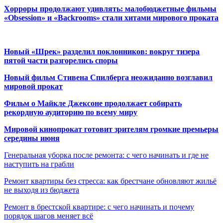
Хорроры продолжают удивлять: малобюджетные фильмы
«Obsession» и «Backrooms» стали хитами мирового проката
Новый «Шрек» разделил поклонников: вокруг тизера
пятой части разгорелись споры
Новый фильм Стивена Спилберга неожиданно возглавил
мировой прокат
Фильм о Майкле Джексоне продолжает собирать
рекордную аудиторию по всему миру
Мировой кинопрокат готовит зрителям громкие премьеры
середины июня
Генеральная уборка после ремонта: с чего начинать и где не
наступить на грабли
Ремонт квартиры без стресса: как брестчане обновляют жильё
не выходя из бюджета
Ремонт в брестской квартире: с чего начинать и почему
порядок шагов меняет всё