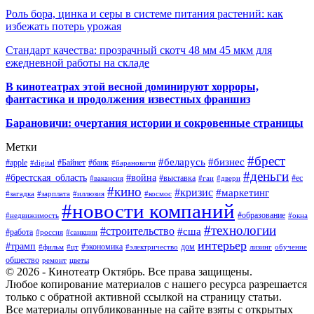
Роль бора, цинка и серы в системе питания растений: как
избежать потерь урожая
Стандарт качества: прозрачный скотч 48 мм 45 мкм для
ежедневной работы на складе
В кинотеатрах этой весной доминируют хорроры,
фантастика и продолжения известных франшиз
Барановичи: очертания истории и сокровенные страницы
Метки
#брест
#беларусь
#бизнес
#apple
#Байнет
#банк
#digital
#барановичи
#деньги
#брестская_область
#война
#выставка
#ес
#вакансия
#гаи
#двери
#кино
#кризис
#маркетинг
#загадка
#зарплата
#иллюзия
#космос
#новости компаний
#образование
#недвижимость
#окна
#технологии
#строительство
#сша
#работа
#россия
#санкции
интерьер
#трамп
#экономика
дом
#фильм
#цт
#электричество
лизинг
обучение
общество
ремонт
цветы
© 2026 - Кинотеатр Октябрь. Все права защищены.
Любое копирование материалов с нашего ресурса разрешается
только с обратной активной ссылкой на страницу статьи.
Все материалы опубликованные на сайте взяты с открытых