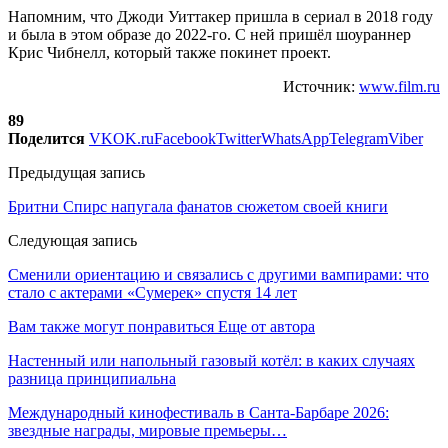
Напомним, что Джоди Уиттакер пришла в сериал в 2018 году
и была в этом образе до 2022-го. С ней пришёл шоураннер
Крис Чибнелл, который также покинет проект.
Источник:
www.film.ru
89
Поделится
VK
OK.ru
Facebook
Twitter
WhatsApp
Telegram
Viber
Предыдущая запись
Бритни Спирс напугала фанатов сюжетом своей книги
Следующая запись
Сменили ориентацию и связались с другими вампирами: что
стало с актерами «Сумерек» спустя 14 лет
Вам также могут понравиться
Еще от автора
Настенный или напольный газовый котёл: в каких случаях
разница принципиальна
Международный кинофестиваль в Санта-Барбаре 2026:
звездные награды, мировые премьеры…