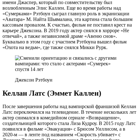
имени Джаспер, который по совместительству был
возлюбленным Элис Каллен. Еще во время работы над
«Сумерками» Рэтбоун сыграл главную роль в экранизации
«Аватара» М. Найта Шьямалана, эта картина стала большим
кассовым провалом. К счастью, фильм не поставил крест на
карьере Джексона. В 2019 году актер снялся в хорроре «Не
отвечай», а также независимой драме «Авеню снов».
Буквально в этом году с участием Рэтбоуна вышел фильм
«Охота на ведьм», где также снялся Микки Рурк.
Джексон Рэтбоун
Келлан Латс (Эммет Каллен)
После завершения работы над вампирской франшизой Келлан
Латс переключился на телевидение. В течение нескольких лет
актер снимался в комедийном сериале «Возвращение»,
создательницей которого стала Лиза Кудроу. В 2015 году Латс
появился в фильме «Эвакуация» с Брюсом Уиллисом, а в
2020-м — в ленте под названием «Скорость убивает» с