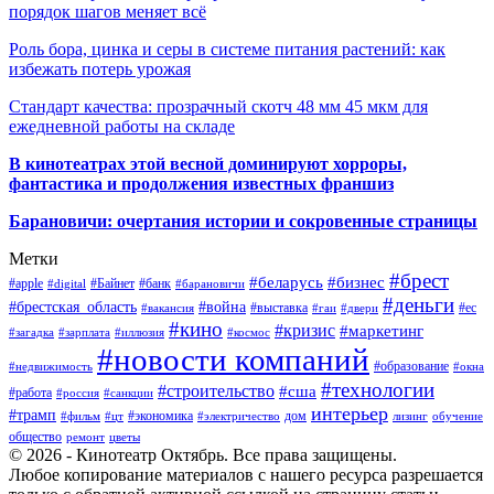
порядок шагов меняет всё
Роль бора, цинка и серы в системе питания растений: как
избежать потерь урожая
Стандарт качества: прозрачный скотч 48 мм 45 мкм для
ежедневной работы на складе
В кинотеатрах этой весной доминируют хорроры,
фантастика и продолжения известных франшиз
Барановичи: очертания истории и сокровенные страницы
Метки
#брест
#беларусь
#бизнес
#apple
#Байнет
#банк
#digital
#барановичи
#деньги
#брестская_область
#война
#выставка
#ес
#вакансия
#гаи
#двери
#кино
#кризис
#маркетинг
#загадка
#зарплата
#иллюзия
#космос
#новости компаний
#образование
#недвижимость
#окна
#технологии
#строительство
#сша
#работа
#россия
#санкции
интерьер
#трамп
#экономика
дом
#фильм
#цт
#электричество
лизинг
обучение
общество
ремонт
цветы
© 2026 - Кинотеатр Октябрь. Все права защищены.
Любое копирование материалов с нашего ресурса разрешается