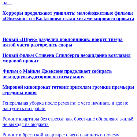
на…
Хорроры продолжают удивлять: малобюджетные фильмы
«Obsession» и «Backrooms» стали хитами мирового проката
Новый «Шрек» разделил поклонников: вокруг тизера
пятой части разгорелись споры
Новый фильм Стивена Спилберга неожиданно возглавил
мировой прокат
Фильм о Майкле Джексоне продолжает собирать
рекордную аудиторию по всему миру
Мировой кинопрокат готовит зрителям громкие премьеры
середины июня
Генеральная уборка после ремонта: с чего начинать и где не
наступить на грабли
Ремонт квартиры без стресса: как брестчане обновляют жильё
не выходя из бюджета
Ремонт в брестской квартире: с чего начинать и почему