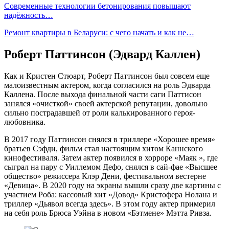
Современные технологии бетонирования повышают
надёжность…
Ремонт квартиры в Беларуси: с чего начать и как не…
Роберт Паттинсон (Эдвард Каллен)
Как и Кристен Стюарт, Роберт Паттинсон был совсем еще
малоизвестным актером, когда согласился на роль Эдварда
Каллена. После выхода финальной части саги Паттисон
занялся «очисткой» своей актерской репутации, довольно
сильно пострадавшей от роли калькированного героя-
любовника.
В 2017 году Паттинсон снялся в триллере «Хорошее время»
братьев Сэфди, фильм стал настоящим хитом Каннского
кинофестиваля. Затем актер появился в хорроре «Маяк », где
сыграл на пару с Уиллемом Дефо, снялся в сай-фае «Высшее
общество» режиссера Клэр Дени, фестивальном вестерне
«Девица». В 2020 году на экраны вышли сразу две картины с
участием Роба: кассовый хит «Довод» Кристофера Нолана и
триллер «Дьявол всегда здесь». В этом году актер примерил
на себя роль Брюса Уэйна в новом «Бэтмене» Мэтта Ривза.