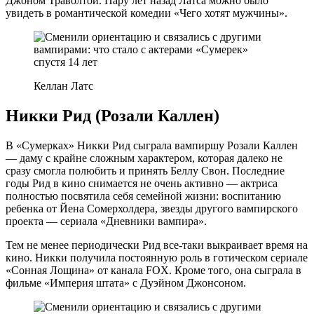
Джоном Траволтой. Пару лет назад Латса можно было
увидеть в романтической комедии «Чего хотят мужчины».
Келлан Латс
Никки Рид (Розали Каллен)
В «Сумерках» Никки Рид сыграла вампиршу Розали Каллен
— даму с крайне сложным характером, которая далеко не
сразу смогла полюбить и принять Беллу Свон. Последние
годы Рид в кино снимается не очень активно — актриса
полностью посвятила себя семейной жизни: воспитанию
ребенка от Йена Сомерхолдера, звезды другого вампирского
проекта — сериала «Дневники вампира».
Тем не менее периодически Рид все-таки выкраивает время на
кино. Никки получила постоянную роль в готическом сериале
«Сонная Лощина» от канала FOX. Кроме того, она сыграла в
фильме «Империя штата» с Дуэйном Джонсоном.