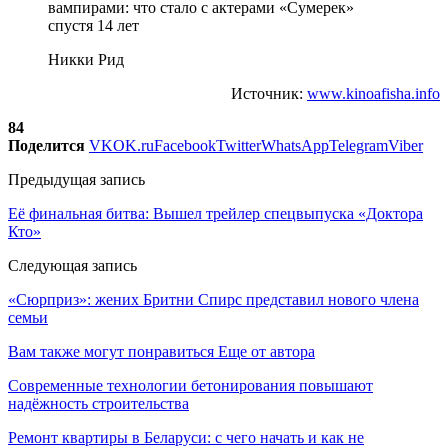
Никки Рид
Источник:
www.kinoafisha.info
84
Поделится
VK
OK.ru
Facebook
Twitter
WhatsApp
Telegram
Viber
Предыдущая запись
Её финальная битва: Вышел трейлер спецвыпуска «Доктора
Кто»
Следующая запись
«Сюрприз»: жених Бритни Спирс представил нового члена
семьи
Вам также могут понравиться
Еще от автора
Современные технологии бетонирования повышают
надёжность строительства
Ремонт квартиры в Беларуси: с чего начать и как не