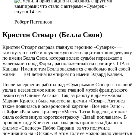
Роберт Паттинсон
Кристен Стюарт (Белла Свон)
Кристен Стюарт сыграла главную героиню «Сумерек» —
замкнутую в себе и неуклюжую шестнадцатилетнюю девушку
по имени Белла Свон, которая волею судьбы переезжает в
маленький город Форкс, расположенный на границе США и
Канады. Именно там Белла знакомится с любовью всей своей
жизни — 104-летним вампиром по имени Эдвард Каллен.
После завершения работы над «Сумерками» Стюарт с головой
ушла в независимое кино, став главной музой французского
режиссера Оливье Ассайас. Так, за работу в драме «Зильс-
Мария» Кристен была удостоена премии «Сезар». Актриса
также появилась в оскароносной картине «Все еще Элис»,
сай-фае «Равные», триллере «Месть Лиззи Борден», а также
сняла собственную короткометражку «Давай поплаваем». В
прошлом году Кристен сыграла роль принцессы Дианы в
фильме «Спенсер» Пабло Ларраин, за что получила
номинацию на «Оскар». В этом году ее можно было увидеть в