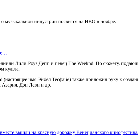
а о музыкальной индустрии появится на HBO в ноябре.
ые…
полнили Лили-Роуз Депп и певец The Weеknd. По сюжету, подающ
м культа.
 (настоящее имя Эйбел Тесфайе) также приложил руку к созда
Азария, Дэн Леви и др.
вместе вышли на красную дорожку Венецианского кинофестива