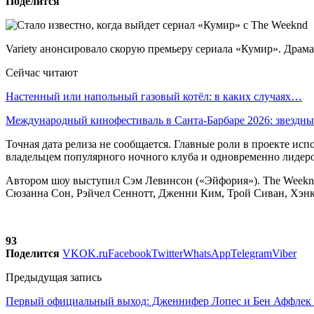
Поделится
Variety анонсировало скорую премьеру сериала «Кумир». Драм
Сейчас читают
Настенный или напольный газовый котёл: в каких случаях…
Международный кинофестиваль в Санта-Барбаре 2026: звездн
Точная дата релиза не сообщается. Главные роли в проекте ис
владельцем популярного ночного клуба и одновременно лидеро
Автором шоу выступил Сэм Левинсон («Эйфория»). The Weeknd
Сюзанна Сон, Рэйчел Сеннотт, Дженни Ким, Трой Сиван, Хэнк 
93
Поделится
VK
OK.ru
Facebook
Twitter
WhatsApp
Telegram
Viber
Предыдущая запись
Первый официальный выход: Дженнифер Лопес и Бен Аффлек 