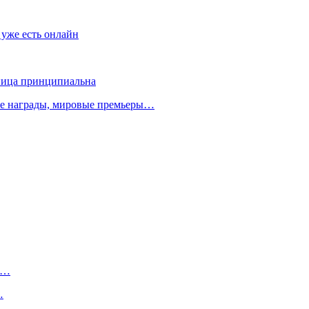
 уже есть онлайн
зница принципиальна
ые награды, мировые премьеры…
о…
…