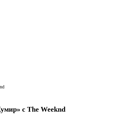
knd
«Кумир» с The Weeknd