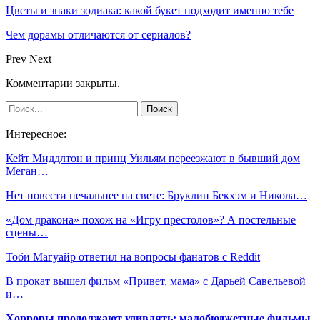
Цветы и знаки зодиака: какой букет подходит именно тебе
Чем дорамы отличаются от сериалов?
Prev
Next
Комментарии закрыты.
Интересное:
Кейт Миддлтон и принц Уильям переезжают в бывший дом
Меган…
Нет повести печальнее на свете: Бруклин Бекхэм и Никола…
«Дом дракона» похож на «Игру престолов»? А постельные
сцены…
Тоби Магуайр ответил на вопросы фанатов с Reddit
В прокат вышел фильм «Привет, мама» с Дарьей Савельевой
и…
Хорроры продолжают удивлять: малобюджетные фильмы