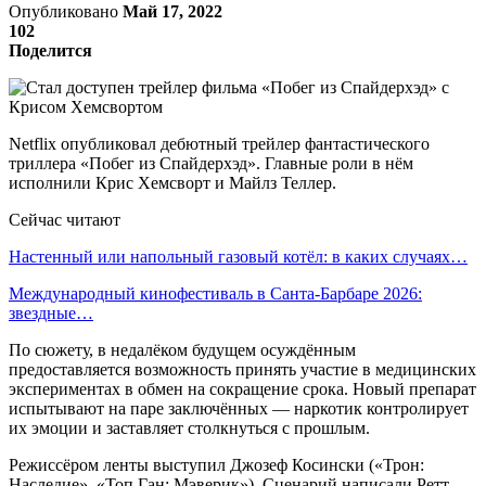
Опубликовано
Май 17, 2022
102
Поделится
Netflix опубликовал дебютный трейлер фантастического
триллера «Побег из Спайдерхэд». Главные роли в нём
исполнили Крис Хемсворт и Майлз Теллер.
Сейчас читают
Настенный или напольный газовый котёл: в каких случаях…
Международный кинофестиваль в Санта-Барбаре 2026:
звездные…
По сюжету, в недалёком будущем осуждённым
предоставляется возможность принять участие в медицинских
экспериментах в обмен на сокращение срока. Новый препарат
испытывают на паре заключённых — наркотик контролирует
их эмоции и заставляет столкнуться с прошлым.
Режиссёром ленты выступил Джозеф Косински («Трон:
Наследие», «Топ Ган: Мэверик»). Сценарий написали Ретт