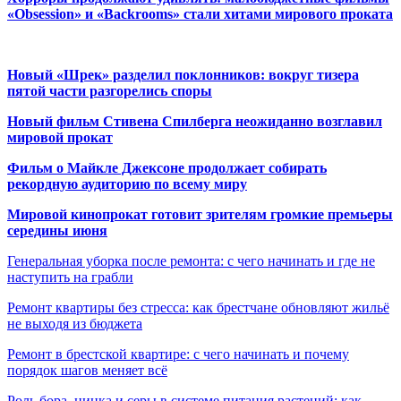
«Obsession» и «Backrooms» стали хитами мирового проката
Новый «Шрек» разделил поклонников: вокруг тизера
пятой части разгорелись споры
Новый фильм Стивена Спилберга неожиданно возглавил
мировой прокат
Фильм о Майкле Джексоне продолжает собирать
рекордную аудиторию по всему миру
Мировой кинопрокат готовит зрителям громкие премьеры
середины июня
Генеральная уборка после ремонта: с чего начинать и где не
наступить на грабли
Ремонт квартиры без стресса: как брестчане обновляют жильё
не выходя из бюджета
Ремонт в брестской квартире: с чего начинать и почему
порядок шагов меняет всё
Роль бора, цинка и серы в системе питания растений: как