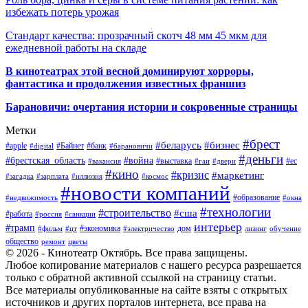
избежать потерь урожая
Стандарт качества: прозрачный скотч 48 мм 45 мкм для
ежедневной работы на складе
В кинотеатрах этой весной доминируют хорроры,
фантастика и продолжения известных франшиз
Барановичи: очертания истории и сокровенные страницы
Метки
#брест
#беларусь
#бизнес
#apple
#Байнет
#банк
#digital
#барановичи
#деньги
#брестская_область
#война
#выставка
#ес
#вакансия
#гаи
#двери
#кино
#кризис
#маркетинг
#загадка
#зарплата
#иллюзия
#космос
#новости компаний
#образование
#недвижимость
#окна
#технологии
#строительство
#сша
#работа
#россия
#санкции
интерьер
#трамп
#экономика
дом
#фильм
#цт
#электричество
лизинг
обучение
общество
ремонт
цветы
© 2026 - Кинотеатр Октябрь. Все права защищены.
Любое копирование материалов с нашего ресурса разрешается
только с обратной активной ссылкой на страницу статьи.
Все материалы опубликованные на сайте взяты с открытых
источников и других порталов интернета, все права на