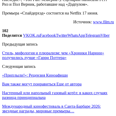
Риз и Пол Верник, работавшие над «Дэдпулом».
Премьера «Спайдерхэд» состоится на Netflix 17 июня.
Источник:
www.film.ru
102
Поделится
VK
OK.ru
Facebook
Twitter
WhatsApp
Telegram
Viber
Предыдущая запись
Стиль, мифология и плюрализм: чем «Хроники Нарнии»
получились лучше «Гарри Поттера»
Следующая запись
«Приплыли!»: Рецензия Киноафиши
Вам также могут понравиться
Еще от автора
Настенный или напольный газовый котёл: в каких случаях
разница принципиальна
Международный кинофестиваль в Санта-Барбаре 2026:
звездные награды, мировые премьеры…