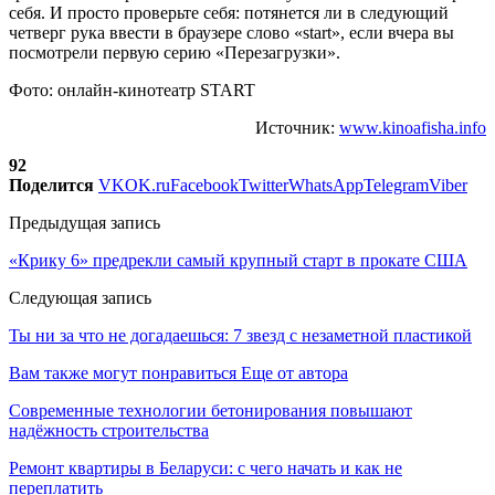
себя. И просто проверьте себя: потянется ли в следующий
четверг рука ввести в браузере слово «start», если вчера вы
посмотрели первую серию «Перезагрузки».
Фото: онлайн-кинотеатр START
Источник:
www.kinoafisha.info
92
Поделится
VK
OK.ru
Facebook
Twitter
WhatsApp
Telegram
Viber
Предыдущая запись
«Крику 6» предрекли самый крупный старт в прокате США
Следующая запись
Ты ни за что не догадаешься: 7 звезд с незаметной пластикой
Вам также могут понравиться
Еще от автора
Современные технологии бетонирования повышают
надёжность строительства
Ремонт квартиры в Беларуси: с чего начать и как не
переплатить