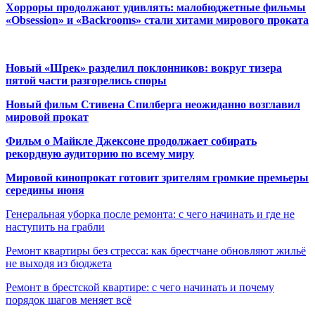
Хорроры продолжают удивлять: малобюджетные фильмы
«Obsession» и «Backrooms» стали хитами мирового проката
Новый «Шрек» разделил поклонников: вокруг тизера
пятой части разгорелись споры
Новый фильм Стивена Спилберга неожиданно возглавил
мировой прокат
Фильм о Майкле Джексоне продолжает собирать
рекордную аудиторию по всему миру
Мировой кинопрокат готовит зрителям громкие премьеры
середины июня
Генеральная уборка после ремонта: с чего начинать и где не
наступить на грабли
Ремонт квартиры без стресса: как брестчане обновляют жильё
не выходя из бюджета
Ремонт в брестской квартире: с чего начинать и почему
порядок шагов меняет всё