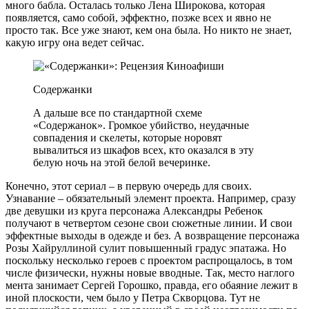
много бабла. Осталась только Лена Широкова, которая
появляется, само собой, эффектно, позже всех и явно не
просто так. Все уже знают, кем она была. Но никто не знает,
какую игру она ведет сейчас.
Содержанки
А дальше все по стандартной схеме
«Содержанок». Громкое убийство, неудачные
совпадения и скелеты, которые норовят
вывалиться из шкафов всех, кто оказался в эту
белую ночь на этой белой вечеринке.
Конечно, этот сериал – в первую очередь для своих.
Узнавание – обязательный элемент проекта. Например, сразу
две девушки из круга персонажа Александры Ребенок
получают в четвертом сезоне свои сюжетные линии. И свои
эффектные выходы в одежде и без. А возвращение персонажа
Розы Хайруллиной сулит повышенный градус эпатажа. Но
поскольку несколько героев с проектом распрощалось, в том
числе физически, нужны новые вводные. Так, место наглого
мента занимает Сергей Горошко, правда, его обаяние лежит в
иной плоскости, чем было у Петра Скворцова. Тут не