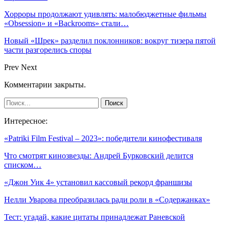
Хорроры продолжают удивлять: малобюджетные фильмы
«Obsession» и «Backrooms» стали…
Новый «Шрек» разделил поклонников: вокруг тизера пятой
части разгорелись споры
Prev
Next
Комментарии закрыты.
Интересное:
«Patriki Film Festival – 2023»: победители кинофестиваля
Что смотрят кинозвезды: Андрей Бурковский делится
списком…
«Джон Уик 4» установил кассовый рекорд франшизы
Нелли Уварова преобразилась ради роли в «Содержанках»
Тест: угадай, какие цитаты принадлежат Раневской