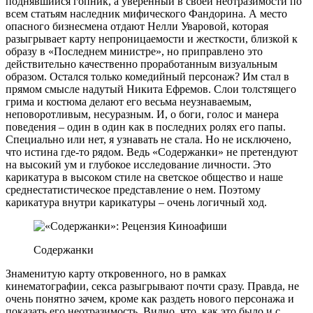
поднявшийся гопник, а уверенный в своей неотразимости по
всем статьям наследник мифического Фандорина. А место
опасного бизнесмена отдают Нелли Уваровой, которая
разыгрывает карту непроницаемости и жесткости, близкой к
образу в «Последнем министре», но приправлено это
действительно качественно проработанным визуальным
образом. Остался только комедийный персонаж? Им стал в
прямом смысле надутый Никита Ефремов. Слои толстящего
грима и костюма делают его весьма неузнаваемым,
неповоротливым, несуразным. И, о боги, голос и манера
поведения – один в один как в последних ролях его папы.
Специально или нет, я узнавать не стала. Но не исключено,
что истина где-то рядом. Ведь «Содержанки» не претендуют
на высокий ум и глубокое исследование личности. Это
карикатура в высоком стиле на светское общество и наше
среднестатистическое представление о нем. Поэтому
карикатура внутри карикатуры – очень логичный ход.
Содержанки
Знаменитую карту откровенного, но в рамках
кинематографии, секса разыгрывают почти сразу. Правда, не
очень понятно зачем, кроме как раздеть нового персонажа и
показать его неотразимость. Видно, что, как это было и с