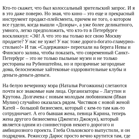
Кто-то скажет, что был колоссальный зрительский запрос. И я
в это даже поверю. Но зная, что кино – это еще и прекрасный
инструмент продакт-плейсмента, причем не того, о котором
все гудели, когда вышли «Дозоры», а уже более деликатного,
умного, легко предположить, что кто-то в Петербурге
воскликнул: «Эй! А что это вы только все свою Москву
продаете? У нас не хуже! У нас тоже дорого-богато-гламурно-
стильно!» И так «Содержанки» переехали на берега Невы и
Финского залива, чтобы показать, что современный Санкт-
Петербург – это не только пыльные музеи и не только
рестораны на Рубинштейна, но и прозрачные загородные
дома, белоснежные хайтековые оздоровительные клубы и
деньги-деньги-деньги.
На белую вечеринку мэра (Наталья Рогожкина) слетаются
почти все знакомые нам лица. Организаторы – Лагутин и
Крутова. Долгачева с новым молодым любовником (Иван
Мулин) случайно оказалась рядом. Чистяков с новой женой
Катей – большой бизнесмен, который с кем-то там как-то
сотрудничает. А его бывшая жена, певица Карина, теперь
жена другого бизнесмена (Дженгиз Джокун), который
является одним из соинвесторов некоего дорогого и
амбициозного проекта. Глеба Ольховского выпустили, и он
подрядчик. Режиссер Дарюс просто вечно крутится там, где