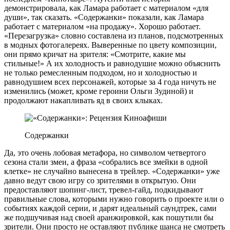
демонстрировала, как Ламара работает с материалом «для
души», так сказать. «Содержанки» показали, как Ламара
работает с материалом «на продажу». Хорошо работает.
«Перезагрузка» словно составлена из планов, подсмотренных
в модных фотогалереях. Выверенные по цвету композиции,
они прямо кричат на зрителя: «Смотрите, какие мы
стильные!» А их холодность и равнодушие можно объяснить
не только ремесленным подходом, но и холодностью и
равнодушием всех персонажей, которые за 4 года ничуть не
изменились (может, кроме героини Ольги Зудиной) и
продолжают накапливать яд в своих клыках.
Содержанки
Да, это очень лобовая метафора, но символом четвертого
сезона стали змеи, а фраза «собрались все змейки в одной
клетке» не случайно вынесена в трейлер. «Содержанки» уже
давно ведут свою игру со зрителями в открытую. Они
предоставляют шопинг-лист, тревел-гайд, подкидывают
правильные слова, которыми нужно говорить о проекте или о
событиях каждой серии, и дарят идеальный саундтрек, сами
же подшучивая над своей аранжировкой, как пошутили бы
зрители. Они просто не оставляют публике шанса не смотреть