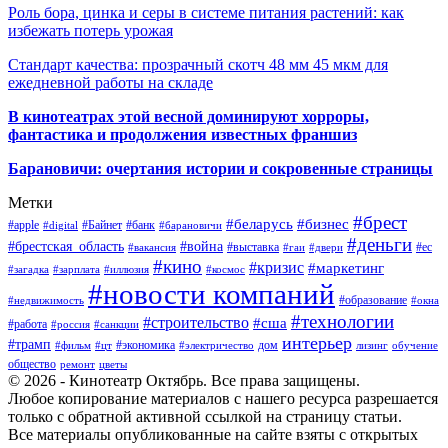
Роль бора, цинка и серы в системе питания растений: как
избежать потерь урожая
Стандарт качества: прозрачный скотч 48 мм 45 мкм для
ежедневной работы на складе
В кинотеатрах этой весной доминируют хорроры,
фантастика и продолжения известных франшиз
Барановичи: очертания истории и сокровенные страницы
Метки
#брест
#беларусь
#бизнес
#apple
#Байнет
#банк
#digital
#барановичи
#деньги
#брестская_область
#война
#выставка
#ес
#вакансия
#гаи
#двери
#кино
#кризис
#маркетинг
#загадка
#зарплата
#иллюзия
#космос
#новости компаний
#образование
#недвижимость
#окна
#технологии
#строительство
#сша
#работа
#россия
#санкции
интерьер
#трамп
#экономика
дом
#фильм
#цт
#электричество
лизинг
обучение
общество
ремонт
цветы
© 2026 - Кинотеатр Октябрь. Все права защищены.
Любое копирование материалов с нашего ресурса разрешается
только с обратной активной ссылкой на страницу статьи.
Все материалы опубликованные на сайте взяты с открытых