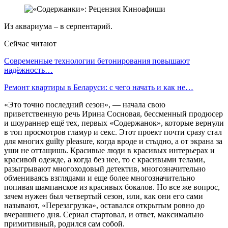
Из аквариума – в серпентарий.
Сейчас читают
Современные технологии бетонирования повышают
надёжность…
Ремонт квартиры в Беларуси: с чего начать и как не…
«Это точно последний сезон», — начала свою
приветственную речь Ирина Сосновая, бессменный продюсер
и шоураннер ещё тех, первых «Содержанок», которые вернули
в топ просмотров гламур и секс. Этот проект почти сразу стал
для многих guilty pleasure, когда вроде и стыдно, а от экрана за
уши не оттащишь. Красивые люди в красивых интерьерах и
красивой одежде, а когда без нее, то с красивыми телами,
разыгрывают многоходовый детектив, многозначительно
обмениваясь взглядами и еще более многозначительно
попивая шампанское из красивых бокалов. Но все же вопрос,
зачем нужен был четвертый сезон, или, как они его сами
называют, «Перезагрузка», оставался открытым ровно до
вчерашнего дня. Сериал стартовал, и ответ, максимально
примитивный, родился сам собой.