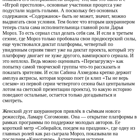
«Игрой престолов», основные участники процесса уже
подустали ходить голыми. А поскольку без основных
содержанок «Содержанок» быть не может, значит, можно
выдвигать свои условия. Тем более что вторым шоураннером
теперь стала сама исполнительница главной роли Дарья
Мороз. То есть сериал стал делать себя сам. И если в третьем
сезоне, где Мороз только пробовала свои продюсерский силы,
еще чувствовался диктат платформы, четвертый по
увиденным сериям тянет уже на диктат проекта, который эту
платформу двигает не хуже другого, вампирского сериала. И
это неплохо. Ведь можно оценивать «Перезагрузку» как
попытку самой творческой группы что-то рассказать и
показать зрителям. И если Сабина Ахмедова крепко держит
амплуа актрисы, которая хорошо поет (и клип «Ты не верь
слезам» из первой серии четвертого сезона был центральным
лотом на светской презентации проекта), то какую историю
поведают остальные, остается только догадываться и
смотреть.
Женский дуэт шоураннеров привлёк в съёмкам нового
режиссёра, Ламару Согомонян. Она — открытие платформы в
рамках программы по поддержке молодых авторов. Ее
короткий метр «Собирайся, поедем на праздник», где одну из
главных ролей как раз сыграла Мороз, показывали на
последнем «Кинотавре». Аутентичная история