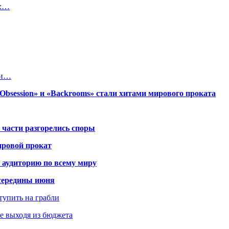
о:…
ии…
session» и «Backrooms» стали хитами мирового проката
 части разгорелись споры
ировой прокат
 аудиторию по всему миру
середины июня
ступить на грабли
не выходя из бюджета