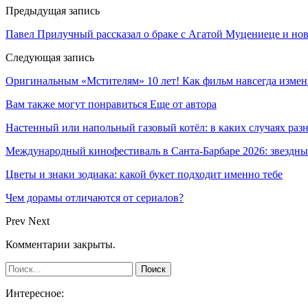
Предыдущая запись
Павел Прилучный рассказал о браке с Агатой Муцениеце и нов
Следующая запись
Оригинальным «Мстителям» 10 лет! Как фильм навсегда измен
Вам также могут понравиться
Еще от автора
Настенный или напольный газовый котёл: в каких случаях ра
Международный кинофестиваль в Санта-Барбаре 2026: звездн
Цветы и знаки зодиака: какой букет подходит именно тебе
Чем дорамы отличаются от сериалов?
Prev
Next
Комментарии закрыты.
Интересное: