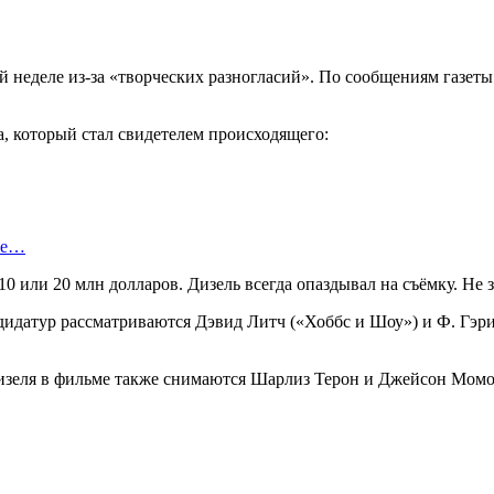
 неделе из-за «творческих разногласий». По сообщениям газет
, который стал свидетелем происходящего:
ые…
10 или 20 млн долларов. Дизель всегда опаздывал на съёмку. Не
дидатур рассматриваются Дэвид Литч («Хоббс и Шоу») и Ф. Гэри
зеля в фильме также снимаются Шарлиз Терон и Джейсон Момоа.