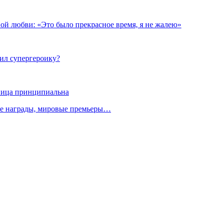
ой любви: «Это было прекрасное время, я не жалею»
ил супергероику?
зница принципиальна
ые награды, мировые премьеры…