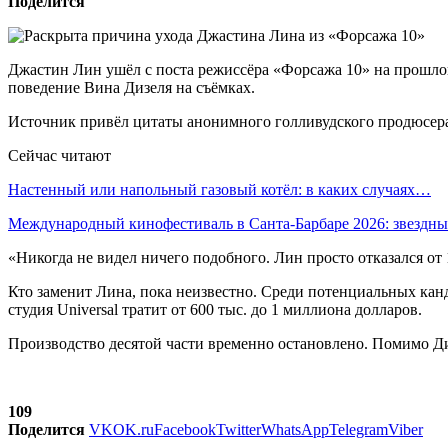
Поделится
Джастин Лин ушёл с поста режиссёра «Форсажа 10» на прошлой
поведение Вина Дизеля на съёмках.
Источник привёл цитаты анонимного голливудского продюсера
Сейчас читают
Настенный или напольный газовый котёл: в каких случаях…
Международный кинофестиваль в Санта-Барбаре 2026: звездн
«Никогда не видел ничего подобного. Лин просто отказался от 
Кто заменит Лина, пока неизвестно. Среди потенциальных кан
студия Universal тратит от 600 тыс. до 1 миллиона долларов.
Производство десятой части временно остановлено. Помимо Ди
109
Поделится
VK
OK.ru
Facebook
Twitter
WhatsApp
Telegram
Viber