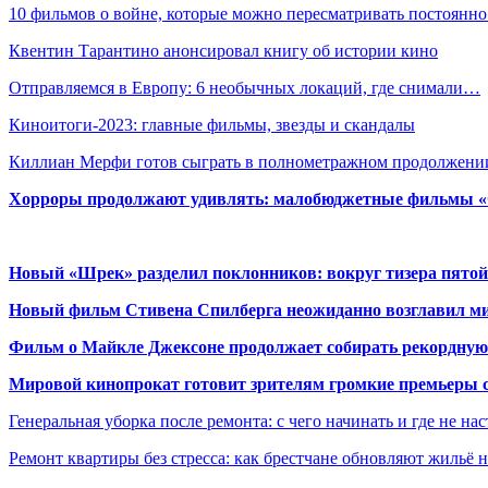
10 фильмов о войне, которые можно пересматривать постоянн
Квентин Тарантино анонсировал книгу об истории кино
Отправляемся в Европу: 6 необычных локаций, где снимали…
Киноитоги-2023: главные фильмы, звезды и скандалы
Киллиан Мерфи готов сыграть в полнометражном продолжен
Хорроры продолжают удивлять: малобюджетные фильмы «Ob
Новый «Шрек» разделил поклонников: вокруг тизера пятой
Новый фильм Стивена Спилберга неожиданно возглавил м
Фильм о Майкле Джексоне продолжает собирать рекордную
Мировой кинопрокат готовит зрителям громкие премьеры 
Генеральная уборка после ремонта: с чего начинать и где не на
Ремонт квартиры без стресса: как брестчане обновляют жильё 