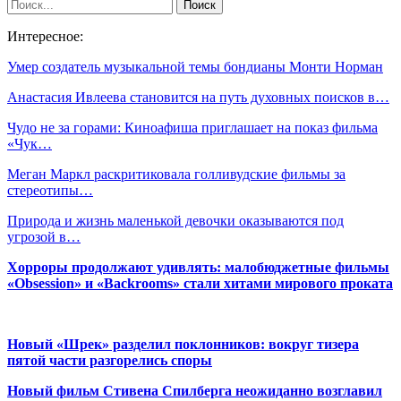
Интересное:
Умер создатель музыкальной темы бондианы Монти Норман
Анастасия Ивлеева становится на путь духовных поисков в…
Чудо не за горами: Киноафиша приглашает на показ фильма
«Чук…
Меган Маркл раскритиковала голливудские фильмы за
стереотипы…
Природа и жизнь маленькой девочки оказываются под
угрозой в…
Хорроры продолжают удивлять: малобюджетные фильмы
«Obsession» и «Backrooms» стали хитами мирового проката
Новый «Шрек» разделил поклонников: вокруг тизера
пятой части разгорелись споры
Новый фильм Стивена Спилберга неожиданно возглавил