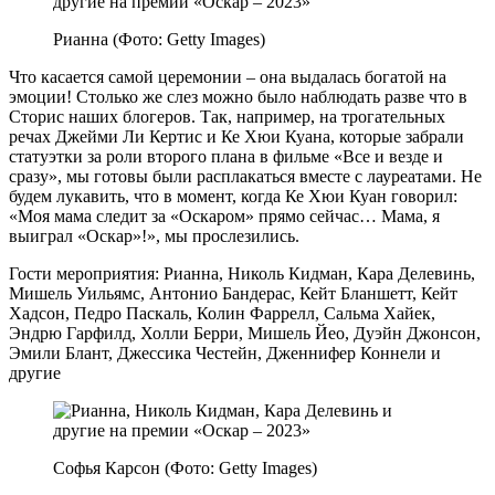
Рианна (Фото: Getty Images)
Что касается самой церемонии – она выдалась богатой на
эмоции! Столько же слез можно было наблюдать разве что в
Сторис наших блогеров. Так, например, на трогательных
речах Джейми Ли Кертис и Ке Хюи Куана, которые забрали
статуэтки за роли второго плана в фильме «Все и везде и
сразу», мы готовы были расплакаться вместе с лауреатами. Не
будем лукавить, что в момент, когда Ке Хюи Куан говорил:
«Моя мама следит за «Оскаром» прямо сейчас… Мама, я
выиграл «Оскар»!», мы прослезились.
Гости мероприятия: Рианна, Николь Кидман, Кара Делевинь,
Мишель Уильямс, Антонио Бандерас, Кейт Бланшетт, Кейт
Хадсон, Педро Паскаль, Колин Фаррелл, Сальма Хайек,
Эндрю Гарфилд, Холли Берри, Мишель Йео, Дуэйн Джонсон,
Эмили Блант, Джессика Честейн, Дженнифер Коннели и
другие
Софья Карсон (Фото: Getty Images)