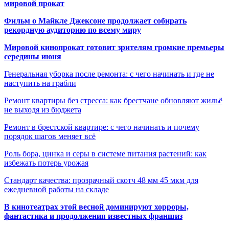
мировой прокат
Фильм о Майкле Джексоне продолжает собирать
рекордную аудиторию по всему миру
Мировой кинопрокат готовит зрителям громкие премьеры
середины июня
Генеральная уборка после ремонта: с чего начинать и где не
наступить на грабли
Ремонт квартиры без стресса: как брестчане обновляют жильё
не выходя из бюджета
Ремонт в брестской квартире: с чего начинать и почему
порядок шагов меняет всё
Роль бора, цинка и серы в системе питания растений: как
избежать потерь урожая
Стандарт качества: прозрачный скотч 48 мм 45 мкм для
ежедневной работы на складе
В кинотеатрах этой весной доминируют хорроры,
фантастика и продолжения известных франшиз