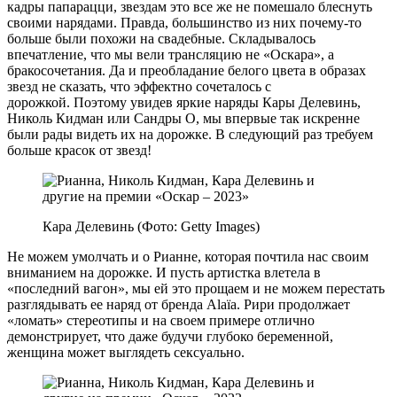
кадры папарацци, звездам это все же не помешало блеснуть
своими нарядами. Правда, большинство из них почему-то
больше были похожи на свадебные. Складывалось
впечатление, что мы вели трансляцию не «Оскара», а
бракосочетания. Да и преобладание белого цвета в образах
звезд не сказать, что эффектно сочеталось с
дорожкой. Поэтому увидев яркие наряды Кары Делевинь,
Николь Кидман или Сандры О, мы впервые так искренне
были рады видеть их на дорожке. В следующий раз требуем
больше красок от звезд!
Кара Делевинь (Фото: Getty Images)
Не можем умолчать и о Рианне, которая почтила нас своим
вниманием на дорожке. И пусть артистка влетела в
«последний вагон», мы ей это прощаем и не можем перестать
разглядывать ее наряд от бренда Alaïa. Рири продолжает
«ломать» стереотипы и на своем примере отлично
демонстрирует, что даже будучи глубоко беременной,
женщина может выглядеть сексуально.