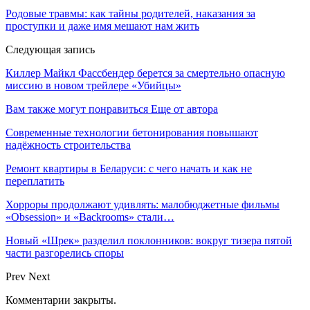
Родовые травмы: как тайны родителей, наказания за
проступки и даже имя мешают нам жить
Следующая запись
Киллер Майкл Фассбендер берется за смертельно опасную
миссию в новом трейлере «Убийцы»
Вам также могут понравиться
Еще от автора
Современные технологии бетонирования повышают
надёжность строительства
Ремонт квартиры в Беларуси: с чего начать и как не
переплатить
Хорроры продолжают удивлять: малобюджетные фильмы
«Obsession» и «Backrooms» стали…
Новый «Шрек» разделил поклонников: вокруг тизера пятой
части разгорелись споры
Prev
Next
Комментарии закрыты.