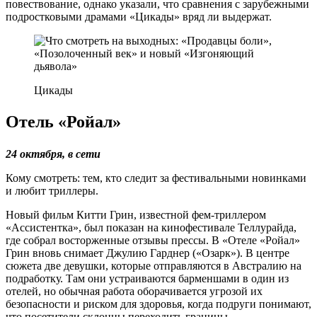
повествование, однако указали, что сравнения с зарубежными
подростковыми драмами «Цикады» вряд ли выдержат.
Цикады
Отель «Ройал»
24 октября, в сети
Кому смотреть: тем, кто следит за фестивальными новинками
и любит триллеры.
Новый фильм Китти Грин, известной фем-триллером
«Ассистентка», был показан на кинофестивале Теллурайда,
где собрал восторженные отзывы прессы. В «Отеле «Ройал»
Грин вновь снимает Джулию Гарднер («Озарк»). В центре
сюжета две девушки, которые отправляются в Австралию на
подработку. Там они устраиваются барменшами в один из
отелей, но обычная работа оборачивается угрозой их
безопасности и риском для здоровья, когда подруги понимают,
что посетители склонны переходить границы.