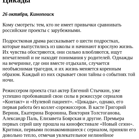
26 октября, Кинопоиск
Кому смотреть: тем, кто не имеет привычки сравнивать
российские проекты с зарубежными.
Подростковая драма рассказывает о шести подростках,
которые выпустились из школы и начинают взрослую жизнь.
Их чувства обостряются, они сильно влюбляются, ищут
впечатлений и не находят понимания у родителей. Однажды
на вечеринке, где они вместе отдыхали, случается
необъяснимая трагедия, и их жизнь меняется коренным
образом. Каждый из них скрывает свои тайны о событиях той
ночи.
Режиссером проекта стал актер Евгений Стычкин, уже
успешно пробовавший свои силы в режиссуре сериалов
«Контакт» и «Нулевой пациент». «Цикады», однако, его
первая работа без коллег-сорежиссеров. В касте Григорий
Верник, Екатерина Воронина, Виктория Толстоганова,
Александр Паль, Елизавета Боярская и другие. Премьера
первых серий шоу прошла на кинофестивале «Новый сезон».
Критики, первыми познакомившиеся с сериалом, приняли его
довольно тепло, отмечая увлекательное нелинейное