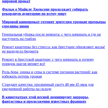
мировой прокат
Фильм о Майкле Джексоне продолжает собирать
рекордную аудиторию по всему миру
Мировой кинопрокат готовит зрителям громкие премьеры
середины июня
Генеральная уборка после ремонта: с чего начинать и где не
наступить на грабли
Ремонт квартиры без стресса: как брестчане обновляют жильё
не выходя из бюджета
Ремонт в брестской квартире: с чего начинать и почему
порядок шагов меняет всё
Роль бора, цинка и серы в системе питания растений: как
избежать потерь урожая
Стандарт качества: прозрачный скотч 48 мм 45 мкм для
ежедневной работы на складе
В кинотеатрах этой весной доминируют хорроры,
фантастика и продолжения известных франшиз