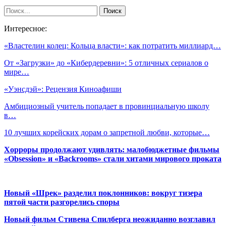
Интересное:
«Властелин колец: Кольца власти»: как потратить миллиард…
От «Загрузки» до «Кибердеревни»: 5 отличных сериалов о
мире…
«Уэнсдэй»: Рецензия Киноафиши
Амбициозный учитель попадает в провинциальную школу
в…
10 лучших корейских дорам о запретной любви, которые…
Хорроры продолжают удивлять: малобюджетные фильмы
«Obsession» и «Backrooms» стали хитами мирового проката
Новый «Шрек» разделил поклонников: вокруг тизера
пятой части разгорелись споры
Новый фильм Стивена Спилберга неожиданно возглавил