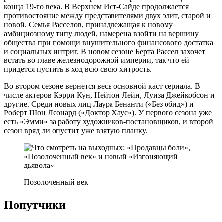
конца 19-го века. В Верхнем Ист-Сайде продолжается
противостояние между представителями двух элит, старой и
новой. Семья Расселов, принадлежащая к новому
амбициозному типу людей, намерена взойти на вершину
общества при помощи внушительного финансового достатка
и социальных интриг. В новом сезоне Берта Рассел захочет
встать во главе железнодорожной империи, так что ей
придется пустить в ход всю свою хитрость.
Во втором сезоне вернется весь основной каст сериала. В
числе актеров Кэрри Кун, Нейтон Лейн, Луиза Джейкобсон и
другие. Среди новых лиц Лаура Бенанти («Без обид») и
Роберт Шон Леонард («Доктор Хаус»). У первого сезона уже
есть «Эмми» за работу художников-постановщиков, и второй
сезон вряд ли опустит уже взятую планку.
Позолоченный век
Попутчики