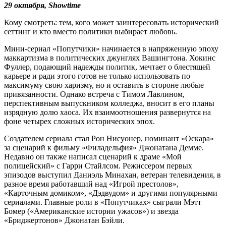
29 октября, Showtime
Кому смотреть: тем, кого может заинтересовать исторический
сеттинг и кто вместо политики выбирает любовь.
Мини-сериал «Попутчики» начинается в напряженную эпоху
маккартизма в политических джунглях Вашингтона. Хокинс
Фуллер, подающий надежды политик, мечтает о блестящей
карьере и ради этого готов не только использовать по
максимуму свою харизму, но и оставить в стороне любые
привязанности. Однако встреча с Тимом Лавлином,
перспективным выпускником колледжа, вносит в его планы
изрядную долю хаоса. Их взаимоотношения развернутся на
фоне четырех сложных исторических эпох.
Создателем сериала стал Рон Нисуонер, номинант «Оскара»
за сценарий к фильму «Филадельфия» Джонатана Демме.
Недавно он также написал сценарий к драме «Мой
полицейский» с Гарри Стайлсом. Режиссером первых
эпизодов выступил Даниэль Минахан, ветеран телевидения, в
разное время работавший над «Игрой престолов»,
«Карточным домиком», «Дэдвудом» и другими популярными
сериалами. Главные роли в «Попутчиках» сыграли Мэтт
Бомер («Американские истории ужасов») и звезда
«Бриджертонов» Джонатан Бэйли.