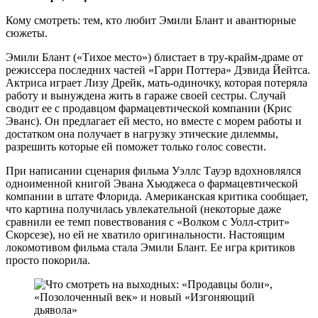
Кому смотреть: тем, кто любит Эмили Блант и авантюрные
сюжеты.
Эмили Блант («Тихое место») блистает в тру-крайм-драме от
режиссера последних частей «Гарри Поттера» Дэвида Йейтса.
Актриса играет Лизу Дрейк, мать-одиночку, которая потеряла
работу и вынуждена жить в гараже своей сестры. Случай
сводит ее с продавцом фармацевтической компании (Крис
Эванс). Он предлагает ей место, но вместе с морем работы и
достатком она получает в нагрузку этические дилеммы,
разрешить которые ей поможет только голос совести.
При написании сценария фильма Уэллс Тауэр вдохновлялся
одноименной книгой Эвана Хьюджеса о фармацевтической
компании в штате Флорида. Американская критика сообщает,
что картина получилась увлекательной (некоторые даже
сравнили ее темп повествования с «Волком с Уолл-стрит»
Скорсезе), но ей не хватило оригинальности. Настоящим
локомотивом фильма стала Эмили Блант. Ее игра критиков
просто покорила.