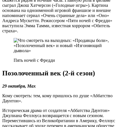
окажется рядом в ночные часы. Главную роль в фильме
сыграл Джош Хатчерсон («Голодные игры»). Картина
основана на одноименной игровой франшизе и внешне
напоминает сериал «Очень странные дела» или «Оно»
Андреса Мускетти. Режиссером «Пяти ночей с Фредди»
выступила Эмма Тамми, известная хоррором «Обитель
страха».
Пять ночей с Фредди
Позолоченный век (2-й сезон)
29 октября, Max
Кому смотреть: тем, кому пришлось по душе «Аббатство
Даунтон».
Историческая драма от создателя «Аббатства Даунтон»
Джулиана Феллоуса возвращается с новым сезоном.
Переместившись из Великобритании в Америку, Феллоус
рассказывает об эпохе перемен в американском обществе