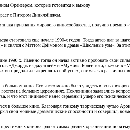
грает с Питером Динклэйджем.
го знака признания мирового киносообщества, получив премию 
ьера стартовала еще начале 1990-х годов. Тогда актер шаг за шаг
 и снялся с Мэттом Дэймоном в драме «Школьные узы». За эти
е 1990-х. Именно тогда он начал активно пробовать свои силы 
ого», «Джордж из джунглей» и «Мумия». Более того, съемки в 
00-х он продолжил закреплять свой успех, снимаясь в различн
я в большом кино. Его часто можно было увидеть в ролях второг
 гостем на больших церемониях. Поклонники задавались вопросо
тва, и что этот инцидент нанес серьезный ущерб его психическо
ться в большое кино. Благодаря тонкому творческому чутью Арон
скрыл свои мощные драматические способности и совершил, возм
престижных кинонаград от самых разных организаций по всему 