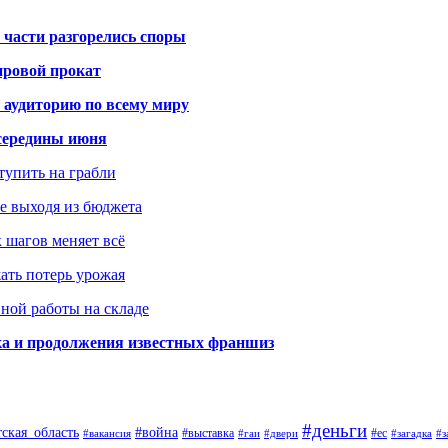
 части разгорелись споры
ировой прокат
 аудиторию по всему миру
середины июня
ступить на грабли
не выходя из бюджета
к шагов меняет всё
жать потерь урожая
вной работы на складе
ка и продолжения известных франшиз
#деньги
тская_область
#война
#выставка
#ес
#вакансия
#гаи
#двери
#загадка
#з