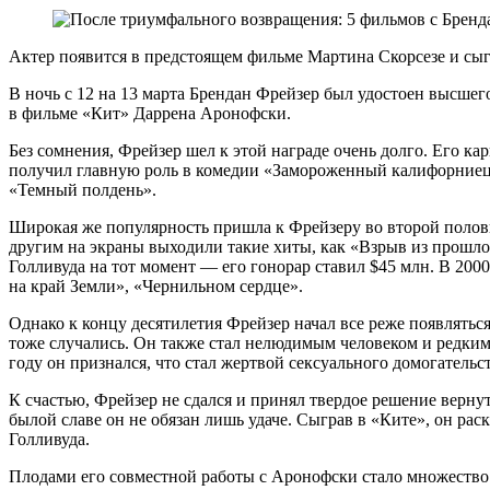
Актер появится в предстоящем фильме Мартина Скорсезе и сы
В ночь с 12 на 13 марта Брендан Фрейзер был удостоен высше
в фильме «Кит» Даррена Аронофски.
Без сомнения, Фрейзер шел к этой награде очень долго. Его кар
получил главную роль в комедии «Замороженный калифорниец»
«Темный полдень».
Широкая же популярность пришла к Фрейзеру во второй половин
другим на экраны выходили такие хиты, как «Взрыв из прошл
Голливуда на тот момент — его гонорар ставил $45 млн. В 20
на край Земли», «Чернильном сердце».
Однако к концу десятилетия Фрейзер начал все реже появлятьс
тоже случались. Он также стал нелюдимым человеком и редким
году он признался, что стал жертвой сексуального домогательс
К счастью, Фрейзер не сдался и принял твердое решение верну
былой славе он не обязан лишь удаче. Сыграв в «Ките», он ра
Голливуда.
Плодами его совместной работы с Аронофски стало множество 