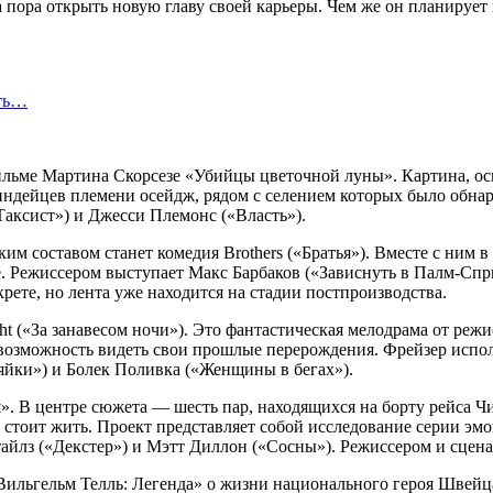
ла пора открыть новую главу своей карьеры. Чем же он планируе
сть…
фильме Мартина Скорсезе «Убийцы цветочной луны». Картина, о
индейцев племени осейдж, рядом с селением которых было обна
аксист») и Джесси Племонс («Власть»).
м составом станет комедия Brothers («Братья»). Вместе с ним
е. Режиссером выступает Макс Барбаков («Зависнуть в Палм-Спр
рете, но лента уже находится на стадии постпроизводства.
ght («За занавесом ночи»). Это фантастическая мелодрама от ре
 возможность видеть свои прошлые перерождения. Фрейзер испо
яйки») и Болек Поливка («Женщины в бегах»).
я». В центре сюжета — шесть пар, находящихся на борту рейса 
ьно стоит жить. Проект представляет собой исследование серии
йлз («Декстер») и Мэтт Диллон («Сосны»). Режиссером и сцена
Вильгельм Телль: Легенда» о жизни национального героя Швейц