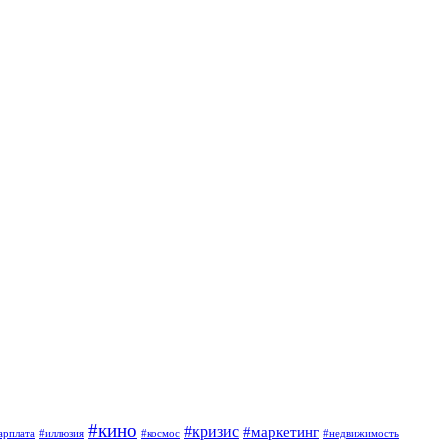
#кино
#кризис
#маркетинг
арплата
#иллюзия
#космос
#недвижимость