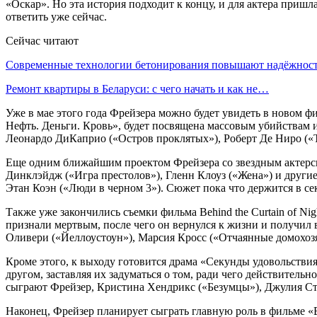
«Оскар». Но эта история подходит к концу, и для актера приш
ответить уже сейчас.
Сейчас читают
Современные технологии бетонирования повышают надёжно
Ремонт квартиры в Беларуси: с чего начать и как не…
Уже в мае этого года Фрейзера можно будет увидеть в новом 
Нефть. Деньги. Кровь», будет посвящена массовым убийствам 
Леонардо ДиКаприо («Остров проклятых»), Роберт Де Ниро («Т
Еще одним ближайшим проектом Фрейзера со звездным актерски
Динклэйдж («Игра престолов»), Гленн Клоуз («Жена») и други
Этан Коэн («Люди в черном 3»). Сюжет пока что держится в сек
Также уже закончились съемки фильма Behind the Curtain of Ni
признали мертвым, после чего он вернулся к жизни и получил
Оливери («Йеллоустоун»), Марсия Кросс («Отчаянные домохоз
Кроме этого, к выходу готовится драма «Секунды удовольстви
другом, заставляя их задуматься о том, ради чего действител
сыграют Фрейзер, Кристина Хендрикс («Безумцы»), Джулия Ста
Наконец, Фрейзер планирует сыграть главную роль в фильме «