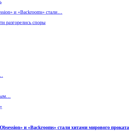
ь
sion» и «Backrooms» стали…
ти разгорелись споры
а…
рным…
»
session» и «Backrooms» стали хитами мирового проката