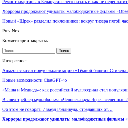
Ремонт квартиры в Беларуси: с чего начать и как не переплатит
Хорроры продолжают удивлять: малобюджетные фильмы «Obses
Новый «Шрек» разделил поклонников: вокруг тизера пятой час
Prev
Next
Комментарии закрыты.
Интересное:
Amazon заказал новую экранизацию «Тёмной башни» Стивен
Новые возможности ChatGPT-4o
«Маша и Медведь»: как российский мультсериал стал популя
Вышел трейлер мультфильма «Человек-паук: Через вселенные 2
Об этом не говорят: 7 звезд Голливуда, страдавших от…
Хорроры продолжают удивлять: малобюджетные фильмы «Ob