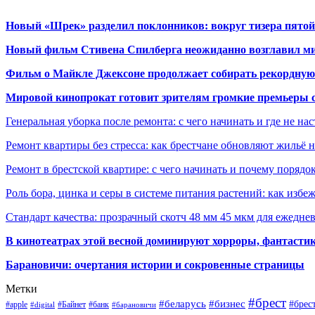
Новый «Шрек» разделил поклонников: вокруг тизера пятой
Новый фильм Стивена Спилберга неожиданно возглавил м
Фильм о Майкле Джексоне продолжает собирать рекордную
Мировой кинопрокат готовит зрителям громкие премьеры 
Генеральная уборка после ремонта: с чего начинать и где не на
Ремонт квартиры без стресса: как брестчане обновляют жильё 
Ремонт в брестской квартире: с чего начинать и почему порядо
Роль бора, цинка и серы в системе питания растений: как избе
Стандарт качества: прозрачный скотч 48 мм 45 мкм для ежедне
В кинотеатрах этой весной доминируют хорроры, фантасти
Барановичи: очертания истории и сокровенные страницы
Метки
#брест
#беларусь
#бизнес
#брес
#apple
#Байнет
#банк
#digital
#барановичи