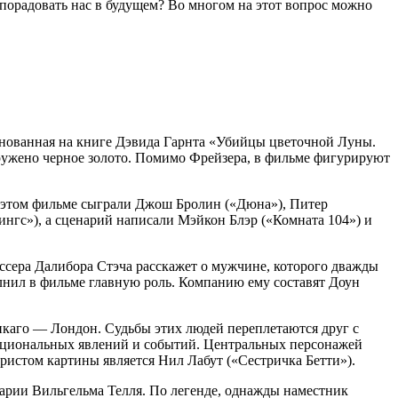
т порадовать нас в будущем? Во многом на этот вопрос можно
снованная на книге Дэвида Гарнта «Убийцы цветочной Луны.
ружено черное золото. Помимо Фрейзера, в фильме фигурируют
 в этом фильме сыграли Джош Бролин («Дюна»), Питер
ингс»), а сценарий написали Мэйкон Блэр («Комната 104») и
жиссера Далибора Стэча расскажет о мужчине, которого дважды
лнил в фильме главную роль. Компанию ему составят Доун
Чикаго — Лондон. Судьбы этих людей переплетаются друг с
 эмоциональных явлений и событий. Центральных персонажей
ристом картины является Нил Лабут («Сестричка Бетти»).
арии Вильгельма Телля. По легенде, однажды наместник