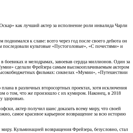
«Оскар» как лучший актер за исполнение роли инвалида Чарли
ом поднимался к славе: всего через год после своего дебюта он
м последовали культовые «Пустоголовые», «С почестями» и
в боевиках и мелодрамах, завоевав сердца миллионов. Один за
«Мумии» сделали Фрейзера самым высокооплачиваемым актером
ых высокобюджетных фильмах: сиквелах «Мумии», «Путешествии
о плана в различных второсортных проектах, хотя исключения
м о том, что же произошло с их кумиром. Наконец, в 2018
му здоровью.
офски, актер получил шанс доказать всему миру, что своей
ожно, самое красивое карьерное возвращение за всю историю
миру. Кульминацией возвращения Фрейзера, безусловно, стал