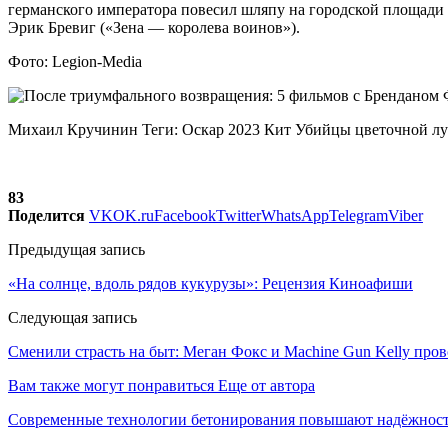
германского императора повесил шляпу на городской площади и
Эрик Бревиг («Зена — королева воинов»).
Фото: Legion-Media
Михаил Кручинин Теги: Оскар 2023 Кит Убийцы цветочной л
83
Поделится
VK
OK.ru
Facebook
Twitter
WhatsApp
Telegram
Viber
Предыдущая запись
«На солнце, вдоль рядов кукурузы»: Рецензия Киноафиши
Следующая запись
Сменили страсть на быт: Меган Фокс и Machine Gun Kelly пров
Вам также могут понравиться
Еще от автора
Современные технологии бетонирования повышают надёжность