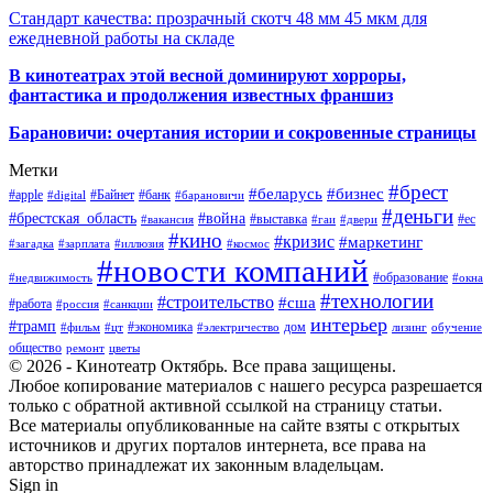
Стандарт качества: прозрачный скотч 48 мм 45 мкм для
ежедневной работы на складе
В кинотеатрах этой весной доминируют хорроры,
фантастика и продолжения известных франшиз
Барановичи: очертания истории и сокровенные страницы
Метки
#брест
#беларусь
#бизнес
#apple
#Байнет
#банк
#digital
#барановичи
#деньги
#брестская_область
#война
#выставка
#ес
#вакансия
#гаи
#двери
#кино
#кризис
#маркетинг
#загадка
#зарплата
#иллюзия
#космос
#новости компаний
#образование
#недвижимость
#окна
#технологии
#строительство
#сша
#работа
#россия
#санкции
интерьер
#трамп
#экономика
дом
#фильм
#цт
#электричество
лизинг
обучение
общество
ремонт
цветы
© 2026 - Кинотеатр Октябрь. Все права защищены.
Любое копирование материалов с нашего ресурса разрешается
только с обратной активной ссылкой на страницу статьи.
Все материалы опубликованные на сайте взяты с открытых
источников и других порталов интернета, все права на
авторство принадлежат их законным владельцам.
Sign in