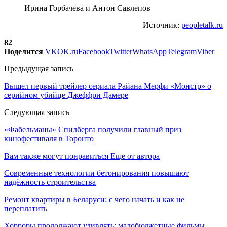
Ирина Горбачева и Антон Савлепов
Источник:
peopletalk.ru
82
Поделится
VK
OK.ru
Facebook
Twitter
WhatsApp
Telegram
Viber
Предыдущая запись
Вышел первый трейлер сериала Райана Мерфи «Монстр» о
серийном убийце Джеффри Дамере
Следующая запись
«Фабельманы» Спилберга получили главный приз
кинофестиваля в Торонто
Вам также могут понравиться
Еще от автора
Современные технологии бетонирования повышают
надёжность строительства
Ремонт квартиры в Беларуси: с чего начать и как не
переплатить
Хорроры продолжают удивлять: малобюджетные фильмы