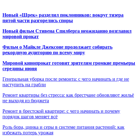
Новый «Шрек» разделил поклонников: вокруг тизера
пятой части разгорелись споры
Новый фильм Стивена Спилберга неожиданно возглавил
мировой прокат
Фильм о Майкле Джексоне продолжает собирать
рекордную аудиторию по всему миру
Мировой кинопрокат готовит зрителям громкие премьеры
середины июня
Генеральная уборка после ремонта: с чего начинать и где не
наступить на грабли
Ремонт квартиры без стресса: как брестчане обновляют жильё
не выходя из бюджета
Ремонт в брестской квартире: с чего начинать и почему
порядок шагов меняет всё
Роль бора, цинка и серы в системе питания растений: как
избежать потерь урожая