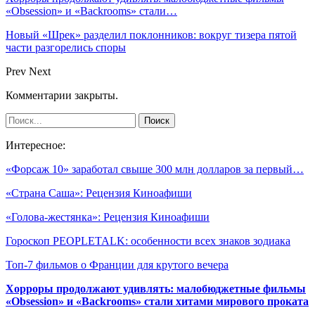
«Obsession» и «Backrooms» стали…
Новый «Шрек» разделил поклонников: вокруг тизера пятой
части разгорелись споры
Prev
Next
Комментарии закрыты.
Интересное:
«Форсаж 10» заработал свыше 300 млн долларов за первый…
«Страна Саша»: Рецензия Киноафиши
«Голова-жестянка»: Рецензия Киноафиши
Гороскоп PEOPLETALK: особенности всех знаков зодиака
Топ-7 фильмов о Франции для крутого вечера
Хорроры продолжают удивлять: малобюджетные фильмы
«Obsession» и «Backrooms» стали хитами мирового проката