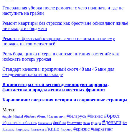
Генеральная уборка после ремонта: с чего начинать и где не
наступить на грабли
Ремонт квартиры без стресса: как брестчане обновляют жильё
не выходя из бюджета
Ремонт в брестской квартире: с чего начинать и почему
порядок шагов меняет всё
Роль бора, цинка и серы в системе питания растений: как
избежать потерь урожая
Стандарт качества: прозрачный скотч 48 мм 45 мкм для
ежедневной работы на складе
В кинотеатрах этой весной доминируют хорроры,
фантастика и продолжения известных франшиз
Барановичи: очертания истории и сокровенные страницы
Метки
#брест
#беларусь
#бизнес
#apple
#Байнет
#банк
#digital
#барановичи
#деньги
#брестская_область
#война
#выставка
#ес
#вакансия
#гаи
#двери
#кино
#кризис
#маркетинг
#загадка
#зарплата
#иллюзия
#космос