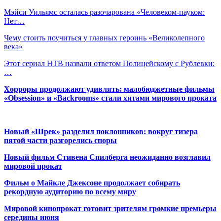
Мэйси Уильямс осталась разочарована «Человеком-пауком:
Нет…
Чему стоить поучиться у главных героинь «Великолепного
века»
Этот сериал НТВ назвали ответом Полицейскому с Рублевки:
…
Хорроры продолжают удивлять: малобюджетные фильмы
«Obsession» и «Backrooms» стали хитами мирового проката
Новый «Шрек» разделил поклонников: вокруг тизера
пятой части разгорелись споры
Новый фильм Стивена Спилберга неожиданно возглавил
мировой прокат
Фильм о Майкле Джексоне продолжает собирать
рекордную аудиторию по всему миру
Мировой кинопрокат готовит зрителям громкие премьеры
середины июня