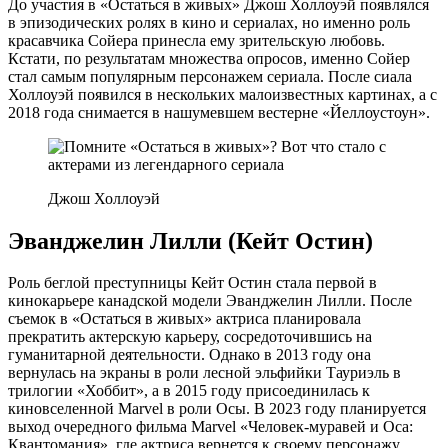
До участия в «Остаться в живых» Джош Холлоуэй появлялся
в эпизодических ролях в кино и сериалах, но именно роль
красавчика Сойера принесла ему зрительскую любовь.
Кстати, по результатам множества опросов, именно Сойер
стал самым популярным персонажем сериала. После сиала
Холлоуэй появился в нескольких малоизвестных картинах, а с
2018 года снимается в нашумевшем вестерне «Йеллоустоун».
Джош Холлоуэй
Эванджелин Лилли (Кейт Остин)
Роль беглой преступницы Кейт Остин стала первой в
кинокарьере канадской модели Эванджелин Лилли. После
съемок в «Остаться в живых» актриса планировала
прекратить актерскую карьеру, сосредоточившись на
гуманитарной деятельности. Однако в 2013 году она
вернулась на экраны в роли лесной эльфийки Тауриэль в
трилогии «Хоббит», а в 2015 году присоединилась к
киновселенной Marvel в роли Осы. В 2023 году планируется
выход очередного фильма Marvel «Человек-муравей и Оса:
Квантомания», где актриса вернется к своему персонажу.