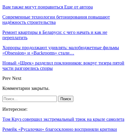
Вам также могут понравиться
Еще от автора
Современные технологии бетонирования повышают
надёжность строительства
Ремонт квартиры в Беларуси: с чего начать и как не
переплатить
Хорроры продолжают удивлять: малобюджетные фильмы
«Obsession» и «Backrooms» стали…
Новый «Шрек» разделил поклонников: вокруг тизера пятой
части разгорелись споры
Prev
Next
Комментарии закрыты.
Интересное:
Том Круз совершил экстремальный трюк на крыле самолета
Ремейк «Русалочки» благосклонно восприняли критики