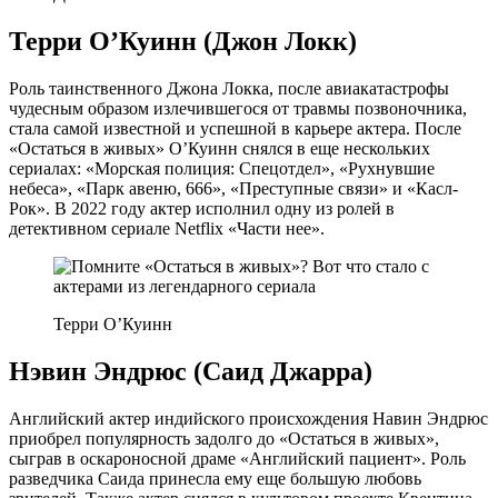
Терри О’Куинн (Джон Локк)
Роль таинственного Джона Локка, после авиакатастрофы
чудесным образом излечившегося от травмы позвоночника,
стала самой известной и успешной в карьере актера. После
«Остаться в живых» О’Куинн снялся в еще нескольких
сериалах: «Морская полиция: Спецотдел», «Рухнувшие
небеса», «Парк авеню, 666», «Преступные связи» и «Касл-
Рок». В 2022 году актер исполнил одну из ролей в
детективном сериале Netflix «Части нее».
Терри О’Куинн
Нэвин Эндрюс (Саид Джарра)
Английский актер индийского происхождения Навин Эндрюс
приобрел популярность задолго до «Остаться в живых»,
сыграв в оскароносной драме «Английский пациент». Роль
разведчика Саида принесла ему еще большую любовь