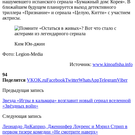
нашумевшего испанского сериала «Бумажный дом: Корея». В
ближайшем будущем планируется выход детективного
триллера «Признание» и сериала «Целую, Китти» с участием
актрисы.
Ким Юн-джин
Фото: Legion-Media
Источник:
www.kinoafisha.info
94
Поделится
VK
OK.ru
Facebook
Twitter
WhatsApp
Telegram
Viber
Предыдущая запись
Звезда «Игры в кальмара» возглавит новый сериал вселенной
«Звёздных войн»
Следующая запись
Леонардо ДиКаприо, Дженнифер Лоуренс и Мэрил Стрип в
первом тизере комедии «Не смотрите наверх»