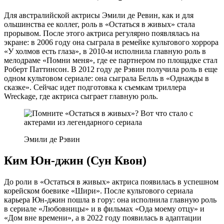
Для австралийской актрисы Эмили де Ревин, как и для
ольшинства ее коллег, роль в «Остаться в живых» стала
прорывом. После этого актриса регулярно появлялась на
экране: в 2006 году она сыграла в ремейке культового хоррора
«У холмов есть глаза», в 2010-м исполнила главную роль в
мелодраме «Помни меня», где ее партнером по площадке стал
Роберт Паттинсон. В 2012 году де Рэвин получила роль в еще
одном культовом сериале: она сыграла Белль в «Однажды в
сказке». Сейчас идет подготовка к съемкам триллера
Wreckage, где актриса сыграет главную роль.
Эмили де Рэвин
Ким Юн-джин (Сун Квон)
До роли в «Остаться в живых» актриса появилась в успешном
корейском боевике «Шири». После культового сериала
карьера Юн-джин пошла в гору: она исполнила главную роль
в сериале «Любовницы» и в фильмах «Ода моему отцу» и
«Дом вне времени», а в 2022 году появилась в адаптации