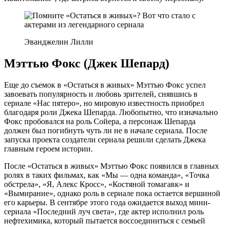
Эванджелин Лилли
Мэттью Фокс (Джек Шепард)
Еще до съемок в «Остаться в живых» Мэттью Фокс успел
завоевать популярность и любовь зрителей, снявшись в
сериале «Нас пятеро», но мировую известность приобрел
благодаря роли Джека Шепарда. Любопытно, что изначально
Фокс пробовался на роль Сойера, а персонаж Шепарда
должен был погибнуть чуть ли не в начале сериала. После
запуска проекта создатели сериала решили сделать Джека
главным героем истории.
После «Остаться в живых» Мэттью Фокс появился в главных
ролях в таких фильмах, как «Мы — одна команда», «Точка
обстрела», «Я, Алекс Кросс», «Костяной томагавк» и
«Вымирание», однако роль в сериале пока остается вершиной
его карьеры. В сентябре этого года ожидается выход мини-
сериала «Последний луч света», где актер исполнил роль
нефтехимика, который пытается воссоединиться с семьей