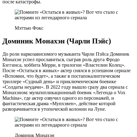
после катастрофы.
Мэттью Фокс
Доминик Монахэн (Чарли Пэйс)
До роли наркозависимого музыканта Чарли Пэйса Доминик
Монахэн успел прославиться, сыграв роль друга Фродо
Бэггинса, хоббита Мерри, в трилогии «Властелин Колец».
После «Остаться в живых» актер снялся в успешном сериале
«Вспомни, что будет», а также в постапокалиптическом
триллере «Судный день» и приключенческом боевике
«Солдаты неудачи». В 2022 году вышло сразу два сериала с
Монахэном: мультипликационный боевик «Легенда о Vox
Machina», где актер озвучил одного из персонажей, и
фантастическая драма «Мунхэвен», действие которой
разворачивается в утопической колонии на Луне.
Доминик Монахэн