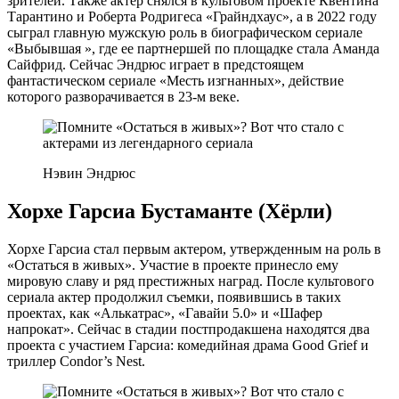
зрителей. Также актер снялся в культовом проекте Квентина
Тарантино и Роберта Родригеса «Грайндхаус», а в 2022 году
сыграл главную мужскую роль в биографическом сериале
«Выбывшая », где ее партнершей по площадке стала Аманда
Сайфрид. Сейчас Эндрюс играет в предстоящем
фантастическом сериале «Месть изгнанных», действие
которого разворачивается в 23-м веке.
Нэвин Эндрюс
Хорхе Гарсиа Бустаманте (Хёрли)
Хорхе Гарсиа стал первым актером, утвержденным на роль в
«Остаться в живых». Участие в проекте принесло ему
мировую славу и ряд престижных наград. После культового
сериала актер продолжил съемки, появившись в таких
проектах, как «Алькатрас», «Гавайи 5.0» и «Шафер
напрокат». Сейчас в стадии постпродакшена находятся два
проекта с участием Гарсиа: комедийная драма Good Grief и
триллер Condor’s Nest.