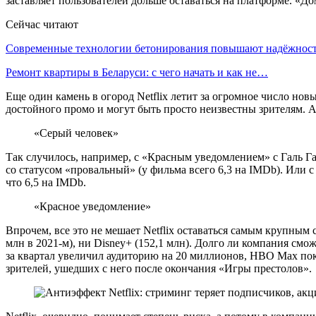
заставляет пользователей дольше оставаться на платформе. «До
Сейчас читают
Современные технологии бетонирования повышают надёжно
Ремонт квартиры в Беларуси: с чего начать и как не…
Еще один камень в огород Netflix летит за огромное число но
достойного промо и могут быть просто неизвестны зрителям. А
«Серый человек»
Так случилось, например, с «Красным уведомлением» с Галь 
со статусом «провальный» (у фильма всего 6,3 на IMDb). Или 
что 6,5 на IMDb.
«Красное уведомление»
Впрочем, все это не мешает Netflix оставаться самым крупным
млн в 2021-м), ни Disney+ (152,1 млн). Долго ли компания смо
за квартал увеличил аудиторию на 20 миллионов, HBO Max пока
зрителей, ушедших с него после окончания «Игры престолов».