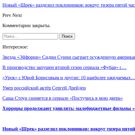
Новый «Шрек» разделил поклонников: вокруг тизера пятой час
Prev
Next
Комментарии закрыты.
Интересное:
Звезда «Эйфории» Сидни Суини сыграет осужденную америк
В производство запущен второй сезон сериала «Фубар» с…
«Урок» с Юрой Борисовым и другие: 10 наиболее ожидаемых
Умер российский актёр Сергей Дрейден
Саша Стоун снимется в сериале «Постучись в мою дверь»
Хорроры продолжают удивлять: малобюджетные фильмы «Ob
Новый «Шрек» разделил поклонников: вокруг тизера пятой