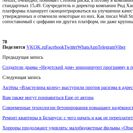
Netflix, очевидно, понимает степень риска, а потому в компани
стандартных 15,49. Соучредитель и директор компании Рид Хас
платформы планирует сконцентрироваться на улучшении качеств
утвержденных и отменили некоторые из них. Как писал Wall Stre
сопоставимый с цифрами ни других платформ, ни даже крупных
78
Поделится
VK
OK.ru
Facebook
Twitter
WhatsApp
Telegram
Viber
Предыдущая запись
Создатели драмы «Недетский дом» инициируют программу в п
Следующая запись
Актёры «Властелина колец» выступили против расизма в адрес
Вам также могут понравиться
Еще от автора
Современные технологии бетонирования повышают надёжность
Ремонт квартиры в Беларуси: с чего начать и как не переплатит
Хорроры продолжают удивлять: малобюджетные фильмы «Obses