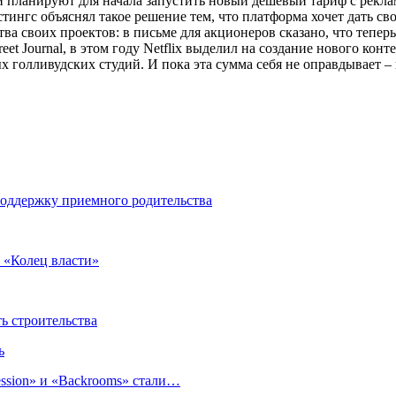
и планируют для начала запустить новый дешевый тариф с рекламо
тингс объяснял такое решение тем, что платформа хочет дать с
а своих проектов: в письме для акционеров сказано, что теперь
et Journal, в этом году Netflix выделил на создание нового кон
 голливудских студий. И пока эта сумма себя не оправдывает –
оддержку приемного родительства
 «Колец власти»
 строительства
ь
sion» и «Backrooms» стали…