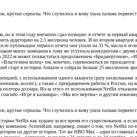
 но в этом году внезапно сдал позиции: в отчете за первый ква
чить аудиторию на 2,5 миллиона человек. И во втором квартале
е после публикации первого отчета они упали на 35 %, масла в ог
наком минус компания к тому же уступила конкурентам с двумя
в 2022-м может похвастаться продолжением «Бриджертонов», «И
 «Властелина колец» им, конечно, соревноваться не приходится
ший старт в истории Amazon и собрали больше 25 миллионов зр
уренцией, с использованием одного аккаунта сразу несколькими
енников, коллег), а также с прекращением работы в России, на
олтора доллара. Из-за этого от использования Netflix отказали
– спасибо «Игре в кальмара», «Мы все мертвы» и другим южнокор
тории Netflix как худшие за все время его существования, и ес
ку компании. ScreenRant, например, пишет о том, что Netflix по
дитории на другие истории. Тот же HBO Max – один из главных к