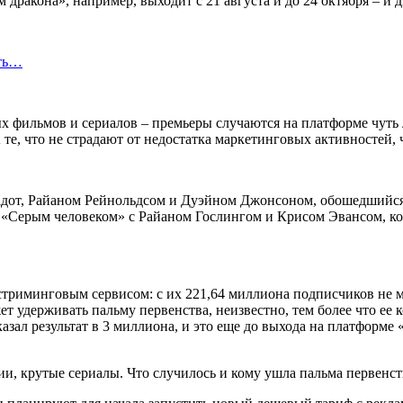
м дракона», например, выходит с 21 августа и до 24 октября – и
сть…
вых фильмов и сериалов – премьеры случаются на платформе чуть
 те, что не страдают от недостатка маркетинговых активностей,
Гадот, Райаном Рейнольдсом и Дуэйном Джонсоном, обошедшийся
с «Серым человеком» с Райаном Гослингом и Крисом Эвансом, ко
 стриминговым сервисом: с их 221,64 миллиона подписчиков не 
жет удерживать пальму первенства, неизвестно, тем более что ее 
зал результат в 3 миллиона, и это еще до выхода на платформе