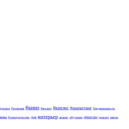
#кино
#кризис
#маркетинг
арплата
#иллюзия
#космос
#недвижимость
интерьер
омика
дом
общество
#электричество
лизинг
обучение
ремонт
цветы