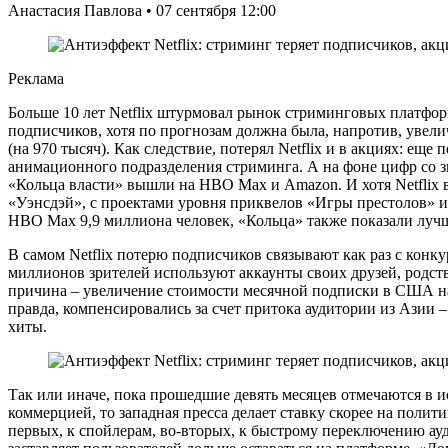
Анастасия Павлова • 07 сентября 12:00
Реклама
Больше 10 лет Netflix штурмовал рынок стриминговых платформ,
подписчиков, хотя по прогнозам должна была, напротив, увели
(на 970 тысяч). Как следствие, потерял Netflix и в акциях: ещ
анимационного подразделения стриминга. А на фоне цифр со з
«Кольца власти» вышли на HBO Max и Amazon. И хотя Netflix 
«Уэнсдэй», с проектами уровня приквелов «Игры престолов» и
HBO Max 9,9 миллиона человек, «Кольца» также показали луч
В самом Netflix потерю подписчиков связывают как раз с конк
миллионов зрителей используют аккаунты своих друзей, родств
причина – увеличение стоимости месячной подписки в США на п
правда, компенсировались за счет притока аудитории из Азии 
хиты.
Так или иначе, пока прошедшие девять месяцев отмечаются в ис
коммерцией, то западная пресса делает ставку скорее на полити
первых, к спойлерам, во-вторых, к быстрому переключению ау