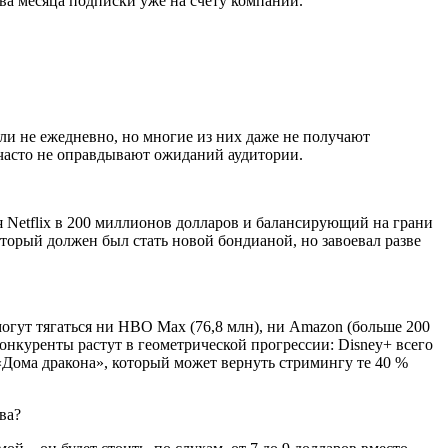
 два месяца подписки уже на счету компании.
 ли не ежедневно, но многие из них даже не получают
 часто не оправдывают ожиданий аудитории.
 Netflix в 200 миллионов долларов и балансирующий на грани
торый должен был стать новой бондианой, но завоевал разве
могут тягаться ни HBO Max (76,8 млн), ни Amazon (больше 200
конкуренты растут в геометрической прогрессии: Disney+ всего
 «Дома дракона», который может вернуть стримингу те 40 %