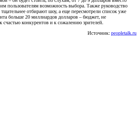
й – он будет стоить, по слухам, от 7 до 9 долларов вместо
воим пользователям возможность выбора. Также руководство
 тщательнее отбирают шоу, а еще пересмотрели список уже
тента больше 20 миллиардов долларов – бюджет, не
 к счастью конкурентов и к сожалению зрителей.
Источник:
peopletalk.ru