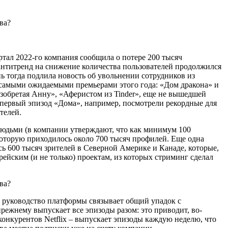
ртал 2022-го компания сообщила о потере 200 тысяч
 антитренд на снижение количества пользователей продолжился
онь тогда подлила новость об увольнении сотрудников из
 самыми ожидаемыми премьерами этого года: «Дом дракона» и
зобретая Анну», «Аферистом из Tinder», еще не вышедшей
: первый эпизод «Дома», например, посмотрели рекордные для
ителей.
 людьми (в компании утверждают, что как минимум 100
 которую приходилось около 700 тысяч профилей. Еще одна
сь 600 тысяч зрителей в Северной Америке и Канаде, которые,
ейским (и не только) проектам, из которых стриминг сделал
ли руководство платформы связывает общий упадок с
-прежнему выпускает все эпизоды разом: это приводит, во-
онкурентов Netflix – выпускает эпизоды каждую неделю, что