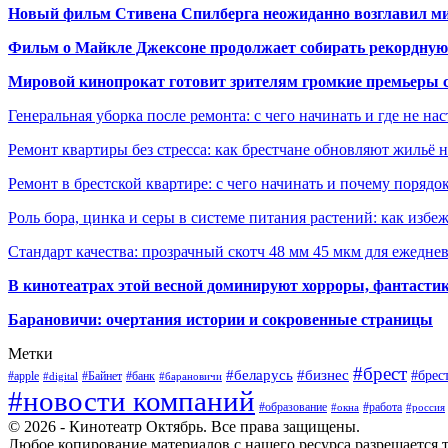
Новый фильм Стивена Спилберга неожиданно возглавил м
Фильм о Майкле Джексоне продолжает собирать рекордную
Мировой кинопрокат готовит зрителям громкие премьеры 
Генеральная уборка после ремонта: с чего начинать и где не на
Ремонт квартиры без стресса: как брестчане обновляют жильё 
Ремонт в брестской квартире: с чего начинать и почему порядо
Роль бора, цинка и серы в системе питания растений: как избе
Стандарт качества: прозрачный скотч 48 мм 45 мкм для ежедне
В кинотеатрах этой весной доминируют хорроры, фантасти
Барановичи: очертания истории и сокровенные страницы
Метки
#брест
#беларусь
#бизнес
#брес
#apple
#Байнет
#банк
#digital
#барановичи
#новости компаний
#образование
#работа
#окна
#россия
© 2026 - Кинотеатр Октябрь. Все права защищены.
Любое копирование материалов с нашего ресурса разрешается т