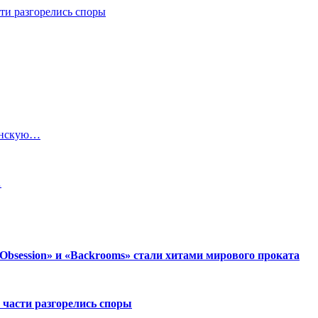
ти разгорелись споры
анскую…
…
session» и «Backrooms» стали хитами мирового проката
 части разгорелись споры