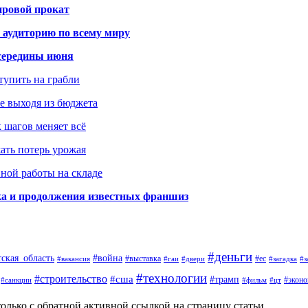
ировой прокат
 аудиторию по всему миру
середины июня
ступить на грабли
не выходя из бюджета
к шагов меняет всё
жать потерь урожая
вной работы на складе
ка и продолжения известных франшиз
#деньги
тская_область
#война
#выставка
#ес
#вакансия
#гаи
#двери
#загадка
#з
#технологии
#строительство
#сша
#трамп
#экон
#санкции
#фильм
#цт
олько с обратной активной ссылкой на страницу статьи.