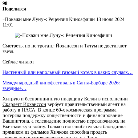
98
Поделится
«Покажи мне Луну»: Рецензия Киноафиши 13 июля 2024
11:01
Смотреть, но не трогать: Йоханссон и Татум не достигают
звезд.
Сейчас читают
Настенный или напольный газовый котёл: в каких случаях…
Международный кинофестиваль в Санта-Барбаре 2026:
звездные…
Хитрую и беспринципную пиарщицу Келли в исполнении
Скарлетт Йоханссон
вербует правительственный агент на
работу в НАСА. В конце 60-х космическая программа
потеряла поддержку общественности и финансирование
Вашингтона, а телевидение полностью переключилось на
Вьетнамскую войну. Только сногсшибательная блондинка
прямиком из фильмов
Хичкока
способна продать
американцам готовящуюся высадку на Луну.