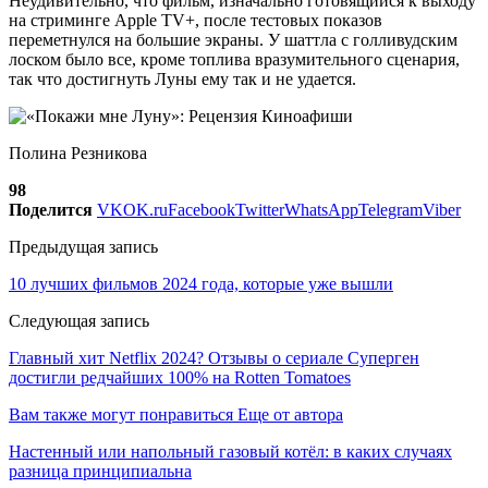
Неудивительно, что фильм, изначально готовящийся к выходу
на стриминге Apple TV+, после тестовых показов
переметнулся на большие экраны. У шаттла с голливудским
лоском было все, кроме топлива вразумительного сценария,
так что достигнуть Луны ему так и не удается.
Полина Резникова
98
Поделится
VK
OK.ru
Facebook
Twitter
WhatsApp
Telegram
Viber
Предыдущая запись
10 лучших фильмов 2024 года, которые уже вышли
Следующая запись
Главный хит Netflix 2024? Отзывы о сериале Суперген
достигли редчайших 100% на Rotten Tomatoes
Вам также могут понравиться
Еще от автора
Настенный или напольный газовый котёл: в каких случаях
разница принципиальна