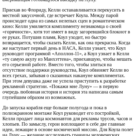
Приехав во Флориду, Келли останавливается перекусить в
местной закусочной, где встречает Коула. Между парой
происходит одна из самых нелепых сцен в романтическом
кино: Келли умиляется комплименту незнакомца о своей
«горячности», хотя тот имеет в виду загоревшийся блокнот в
ее руках. Потушив пламя, Коул уходит, но быстро
возвращается, чтобы сказать Келли, как она прекрасна. Когда
же наступает первый день в НАСА, Келли узнает, что Коул
руководит программой «Аполлон-11», а Коул узнает в Келли
«ту самую акулу из Манхэттена», приехавшую, чтобы мешать
его серьезной работе. Вместо того, чтобы злиться на
отсутствие поддержки руководства, Коул обвиняет Келли во
всех грехах, забывая о сказанных накануне комплиментах.
При этом девушка даже не успела приступить к разработке
рекламной стратегии. «Покажи мне Луну» — в первую
очередь любовная история и история эта написана самым
глупейшим образом из возможных.
До запуска корабля еще больше полугода и пока в
полиэкранном монтаже Коул руководит его постройкой,
Келли продает лица космонавтов для рекламы трусов, часов и
хлопьев. По замыслу, герои воплощают в себе две главные
идеи, лежащие в основе космической миссии. Для Коула полет
на Луну — желание исследовать границы человеческих