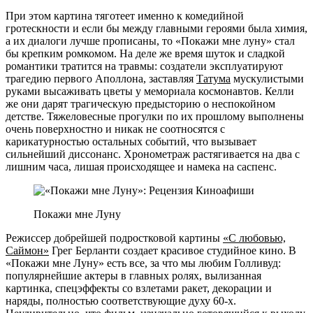
При этом картина тяготеет именно к комедийной
гротескности и если бы между главными героями была химия,
а их диалоги лучше прописаны, то «Покажи мне луну» стал
бы крепким ромкомом. На деле же время шуток и сладкой
романтики тратится на травмы: создатели эксплуатируют
трагедию первого Аполлона, заставляя
Татума
мускулистыми
руками высаживать цветы у мемориала космонавтов. Келли
же они дарят трагическую предысторию о неспокойном
детстве. Тяжеловесные прогулки по их прошлому выполнены
очень поверхностно и никак не соотносятся с
карикатурностью остальных событий, что вызывает
сильнейший диссонанс. Хронометраж растягивается на два с
лишним часа, лишая происходящее и намека на саспенс.
Покажи мне Луну
Режиссер добрейшей подростковой картины
«С любовью,
Саймон»
Грег Берланти создает красивое студийное кино. В
«Покажи мне Луну» есть все, за что мы любим Голливуд:
популярнейшие актеры в главных ролях, вылизанная
картинка, спецэффекты со взлетами ракет, декорации и
наряды, полностью соответствующие духу 60-х.