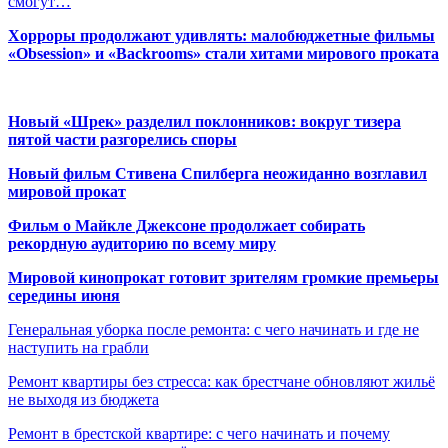
смогут…
Хорроры продолжают удивлять: малобюджетные фильмы
«Obsession» и «Backrooms» стали хитами мирового проката
Новый «Шрек» разделил поклонников: вокруг тизера
пятой части разгорелись споры
Новый фильм Стивена Спилберга неожиданно возглавил
мировой прокат
Фильм о Майкле Джексоне продолжает собирать
рекордную аудиторию по всему миру
Мировой кинопрокат готовит зрителям громкие премьеры
середины июня
Генеральная уборка после ремонта: с чего начинать и где не
наступить на грабли
Ремонт квартиры без стресса: как брестчане обновляют жильё
не выходя из бюджета
Ремонт в брестской квартире: с чего начинать и почему