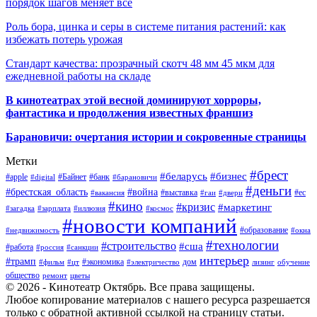
порядок шагов меняет всё
Роль бора, цинка и серы в системе питания растений: как
избежать потерь урожая
Стандарт качества: прозрачный скотч 48 мм 45 мкм для
ежедневной работы на складе
В кинотеатрах этой весной доминируют хорроры,
фантастика и продолжения известных франшиз
Барановичи: очертания истории и сокровенные страницы
Метки
#брест
#беларусь
#бизнес
#apple
#Байнет
#банк
#digital
#барановичи
#деньги
#брестская_область
#война
#выставка
#ес
#вакансия
#гаи
#двери
#кино
#кризис
#маркетинг
#загадка
#зарплата
#иллюзия
#космос
#новости компаний
#образование
#недвижимость
#окна
#технологии
#строительство
#сша
#работа
#россия
#санкции
интерьер
#трамп
#экономика
дом
#фильм
#цт
#электричество
лизинг
обучение
общество
ремонт
цветы
© 2026 - Кинотеатр Октябрь. Все права защищены.
Любое копирование материалов с нашего ресурса разрешается
только с обратной активной ссылкой на страницу статьи.