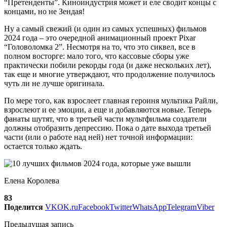
“Претенденты”. Киноиндустрия может и еле сводит концы с
концами, но не Зендая!
Ну а самый свежий (и один из самых успешных) фильмов
2024 года – это очередной анимационный проект Pixar
“Головоломка 2”. Несмотря на то, что это сиквел, все в
полном восторге: мало того, что кассовые сборы уже
практически побили рекорды года (и даже нескольких лет),
так еще и многие утверждают, что продолжение получилось
чуть ли не лучше оригинала.
По мере того, как взрослеет главная героиня мультика Райли,
взрослеют и ее эмоции, а еще и добавляются новые. Теперь
фанаты шутят, что в третьей части мультфильма создатели
должны отобразить депрессию. Пока о дате выхода третьей
части (или о работе над ней) нет точной информации:
остается только ждать.
Елена Королева
83
Поделится
VK
OK.ru
Facebook
Twitter
WhatsApp
Telegram
Viber
Предыдущая запись