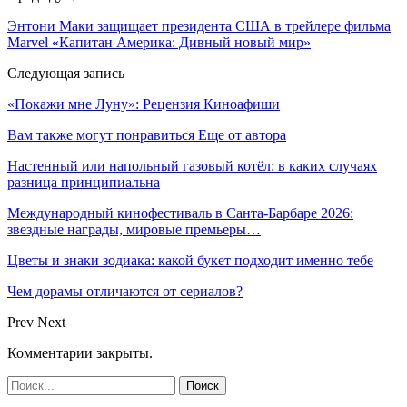
Энтони Маки защищает президента США в трейлере фильма
Marvel «Капитан Америка: Дивный новый мир»
Следующая запись
«Покажи мне Луну»: Рецензия Киноафиши
Вам также могут понравиться
Еще от автора
Настенный или напольный газовый котёл: в каких случаях
разница принципиальна
Международный кинофестиваль в Санта-Барбаре 2026:
звездные награды, мировые премьеры…
Цветы и знаки зодиака: какой букет подходит именно тебе
Чем дорамы отличаются от сериалов?
Prev
Next
Комментарии закрыты.