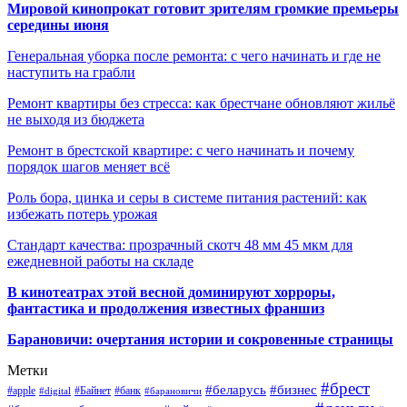
Мировой кинопрокат готовит зрителям громкие премьеры
середины июня
Генеральная уборка после ремонта: с чего начинать и где не
наступить на грабли
Ремонт квартиры без стресса: как брестчане обновляют жильё
не выходя из бюджета
Ремонт в брестской квартире: с чего начинать и почему
порядок шагов меняет всё
Роль бора, цинка и серы в системе питания растений: как
избежать потерь урожая
Стандарт качества: прозрачный скотч 48 мм 45 мкм для
ежедневной работы на складе
В кинотеатрах этой весной доминируют хорроры,
фантастика и продолжения известных франшиз
Барановичи: очертания истории и сокровенные страницы
Метки
#брест
#беларусь
#бизнес
#apple
#Байнет
#банк
#digital
#барановичи