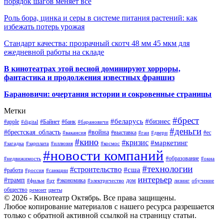
порядок шагов меняет всё
Роль бора, цинка и серы в системе питания растений: как
избежать потерь урожая
Стандарт качества: прозрачный скотч 48 мм 45 мкм для
ежедневной работы на складе
В кинотеатрах этой весной доминируют хорроры,
фантастика и продолжения известных франшиз
Барановичи: очертания истории и сокровенные страницы
Метки
#брест
#беларусь
#бизнес
#apple
#Байнет
#банк
#digital
#барановичи
#деньги
#брестская_область
#война
#выставка
#ес
#вакансия
#гаи
#двери
#кино
#кризис
#маркетинг
#загадка
#зарплата
#иллюзия
#космос
#новости компаний
#образование
#недвижимость
#окна
#технологии
#строительство
#сша
#работа
#россия
#санкции
интерьер
#трамп
#экономика
дом
#фильм
#цт
#электричество
лизинг
обучение
общество
ремонт
цветы
© 2026 - Кинотеатр Октябрь. Все права защищены.
Любое копирование материалов с нашего ресурса разрешается
только с обратной активной ссылкой на страницу статьи.