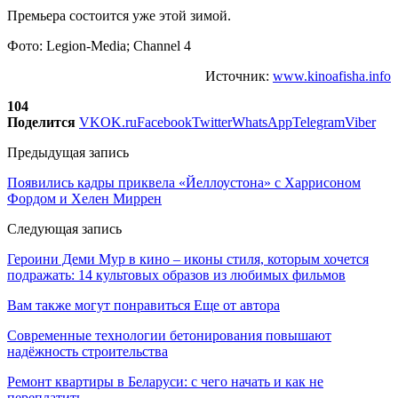
Премьера состоится уже этой зимой.
Фото: Legion-Media; Channel 4
Источник:
www.kinoafisha.info
104
Поделится
VK
OK.ru
Facebook
Twitter
WhatsApp
Telegram
Viber
Предыдущая запись
Появились кадры приквела «Йеллоустона» с Харрисоном
Фордом и Хелен Миррен
Следующая запись
Героини Деми Мур в кино – иконы стиля, которым хочется
подражать: 14 культовых образов из любимых фильмов
Вам также могут понравиться
Еще от автора
Современные технологии бетонирования повышают
надёжность строительства
Ремонт квартиры в Беларуси: с чего начать и как не
переплатить