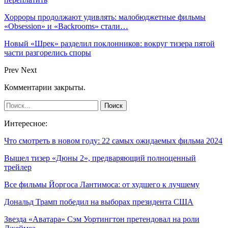
Хорроры продолжают удивлять: малобюджетные фильмы
«Obsession» и «Backrooms» стали…
Новый «Шрек» разделил поклонников: вокруг тизера пятой
части разгорелись споры
Prev
Next
Комментарии закрыты.
Интересное:
Что смотреть в новом году: 22 самых ожидаемых фильма 2024
Вышел тизер «Дюны 2», предваряющий полноценный
трейлер
Все фильмы Йоргоса Лантимоса: от худшего к лучшему
Дональд Трамп победил на выборах президента США
Звезда «Аватара» Сэм Уортингтон претендовал на роли