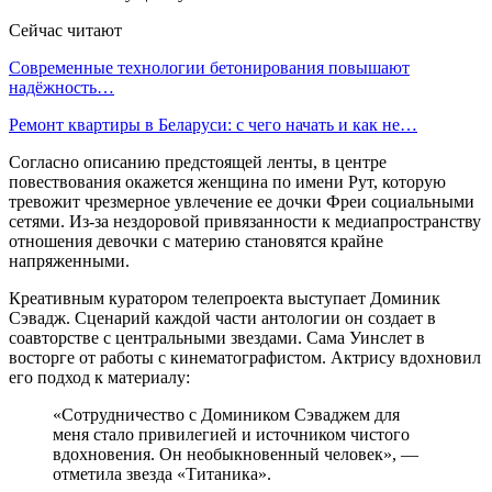
Сейчас читают
Современные технологии бетонирования повышают
надёжность…
Ремонт квартиры в Беларуси: с чего начать и как не…
Согласно описанию предстоящей ленты, в центре
повествования окажется женщина по имени Рут, которую
тревожит чрезмерное увлечение ее дочки Фреи социальными
сетями. Из-за нездоровой привязанности к медиапространству
отношения девочки с материю становятся крайне
напряженными.
Креативным куратором телепроекта выступает Доминик
Сэвадж. Сценарий каждой части антологии он создает в
соавторстве с центральными звездами. Сама Уинслет в
восторге от работы с кинематографистом. Актрису вдохновил
его подход к материалу:
«Сотрудничество с Домиником Сэваджем для
меня стало привилегией и источником чистого
вдохновения. Он необыкновенный человек», —
отметила звезда «Титаника».