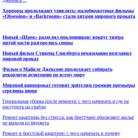
Джеймса…
Хорроры продолжают удивлять: малобюджетные фильмы
«Obsession» и «Backrooms» стали хитами мирового проката
Новый «Шрек» разделил поклонников: вокруг тизера
пятой части разгорелись споры
Новый фильм Стивена Спилберга неожиданно возглавил
мировой прокат
Фильм о Майкле Джексоне продолжает собирать
рекордную аудиторию по всему миру
Мировой кинопрокат готовит зрителям громкие премьеры
середины июня
Генеральная уборка после ремонта: с чего начинать и где не
наступить на грабли
Ремонт квартиры без стресса: как брестчане обновляют жильё
не выходя из бюджета
Ремонт в брестской квартире: с чего начинать и почему