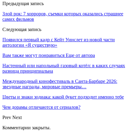
Предыдущая запись
Злой рок: 7 хорроров, съемки которых оказались страшнее
самих фильмов
Следующая запись
Появился первый кадр с Кейт Уинслет из новой части
антологии «Я существую»
Вам также могут понравиться
Еще от автора
Настенный или напольный газовый котёл: в каких случаях
разница принципиальна
Международный кинофестиваль в Санта-Барбаре 2026:
звездные награды, мировые премьеры…
Цветы и знаки зодиака: какой букет подходит именно тебе
Чем дорамы отличаются от сериалов?
Prev
Next
Комментарии закрыты.