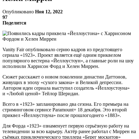
Опубликовано
Ноя 12, 2022
97
Поделится
Vanity Fair опубликовало серию кадров из предстоящего
сериала «1923». Проект является ещё одним приквелом
популярного вестерна «Йеллоустоун», а главные роли на шоу
исполнили Харрисон Форд и Хелен Миррен.
Сюжет расскажет о новом поколении династии Даттонов,
живущих в эпоху «сухого закона» и Великой депрессии.
Автором идеи сериала выступил создатель «Йеллоустоуна»
и «Любой ценой» Тейлор Шеридан.
Всего в «1923» запланировано два сезона. Его премьера на
стриминговом сервисе Paramount+ 18 декабря. Это второй
приквел «Йеллоустоуна» после прошлогоднего «1883».
Для Форда «1923» ознаменует первую серьёзную работу на
телевидении за всю карьеру. Актёр ранее работал с Миррен на
съёмках приключенческого триллера «Берег москитов»