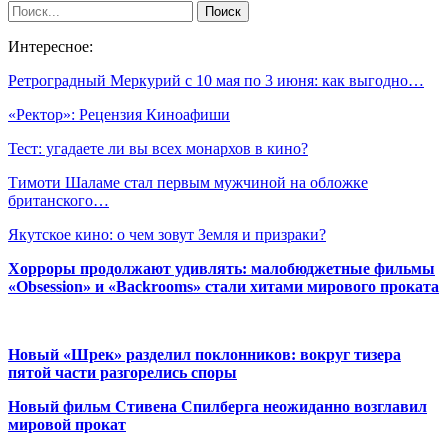
Интересное:
Ретроградный Меркурий с 10 мая по 3 июня: как выгодно…
«Ректор»: Рецензия Киноафиши
Тест: угадаете ли вы всех монархов в кино?
Тимоти Шаламе стал первым мужчиной на обложке
британского…
Якутское кино: о чем зовут Земля и призраки?
Хорроры продолжают удивлять: малобюджетные фильмы
«Obsession» и «Backrooms» стали хитами мирового проката
Новый «Шрек» разделил поклонников: вокруг тизера
пятой части разгорелись споры
Новый фильм Стивена Спилберга неожиданно возглавил
мировой прокат