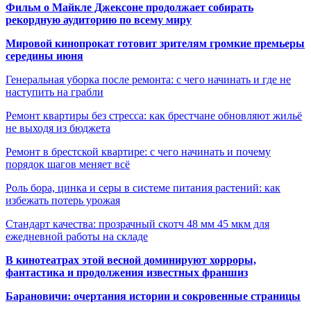
Фильм о Майкле Джексоне продолжает собирать
рекордную аудиторию по всему миру
Мировой кинопрокат готовит зрителям громкие премьеры
середины июня
Генеральная уборка после ремонта: с чего начинать и где не
наступить на грабли
Ремонт квартиры без стресса: как брестчане обновляют жильё
не выходя из бюджета
Ремонт в брестской квартире: с чего начинать и почему
порядок шагов меняет всё
Роль бора, цинка и серы в системе питания растений: как
избежать потерь урожая
Стандарт качества: прозрачный скотч 48 мм 45 мкм для
ежедневной работы на складе
В кинотеатрах этой весной доминируют хорроры,
фантастика и продолжения известных франшиз
Барановичи: очертания истории и сокровенные страницы