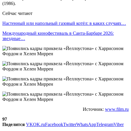
(1986).
Сейчас читают
Настенный или напольный газовый котёл: в каких случаях…
Международный кинофестиваль в Санта-Барбаре 2026:
звездные…
Источник:
www.film.ru
97
Поделится
VK
OK.ru
Facebook
Twitter
WhatsApp
Telegram
Viber