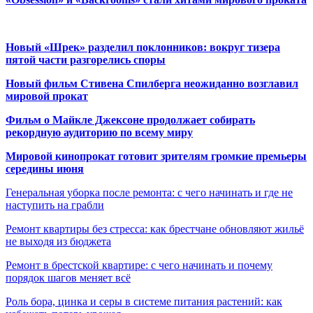
Новый «Шрек» разделил поклонников: вокруг тизера
пятой части разгорелись споры
Новый фильм Стивена Спилберга неожиданно возглавил
мировой прокат
Фильм о Майкле Джексоне продолжает собирать
рекордную аудиторию по всему миру
Мировой кинопрокат готовит зрителям громкие премьеры
середины июня
Генеральная уборка после ремонта: с чего начинать и где не
наступить на грабли
Ремонт квартиры без стресса: как брестчане обновляют жильё
не выходя из бюджета
Ремонт в брестской квартире: с чего начинать и почему
порядок шагов меняет всё
Роль бора, цинка и серы в системе питания растений: как