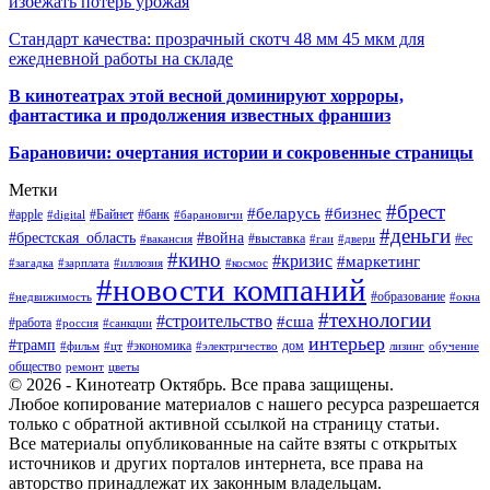
избежать потерь урожая
Стандарт качества: прозрачный скотч 48 мм 45 мкм для
ежедневной работы на складе
В кинотеатрах этой весной доминируют хорроры,
фантастика и продолжения известных франшиз
Барановичи: очертания истории и сокровенные страницы
Метки
#брест
#беларусь
#бизнес
#apple
#Байнет
#банк
#digital
#барановичи
#деньги
#брестская_область
#война
#выставка
#ес
#вакансия
#гаи
#двери
#кино
#кризис
#маркетинг
#загадка
#зарплата
#иллюзия
#космос
#новости компаний
#образование
#недвижимость
#окна
#технологии
#строительство
#сша
#работа
#россия
#санкции
интерьер
#трамп
#экономика
дом
#фильм
#цт
#электричество
лизинг
обучение
общество
ремонт
цветы
© 2026 - Кинотеатр Октябрь. Все права защищены.
Любое копирование материалов с нашего ресурса разрешается
только с обратной активной ссылкой на страницу статьи.
Все материалы опубликованные на сайте взяты с открытых
источников и других порталов интернета, все права на
авторство принадлежат их законным владельцам.