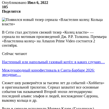
Опубликовано
Июл 6, 2022
105
Поделится
В Сети стал доступен свежий тизер «Колец власти» —
сериала по мотивам произведений Дж. Р.Р. Толкина. Премьера
«Властелина колец» на Amazon Prime Video состоится 2
сентября.
Сейчас читают
Настенный или напольный газовый котёл: в каких случаях…
Международный кинофестиваль в Санта-Барбаре 2026:
звездные…
Сюжет шоу развернётся за тысячи лет до событий «Хоббита»
и оригинальной трилогии. Сериал захватит все основные
события так называемой Второй эпохи легендариума:
последний альянс эльфов и людей, восхождение Саурона,
выковку кольца и др.
Роли в сериале исполнили Морвед Кларк (Галадриэль),