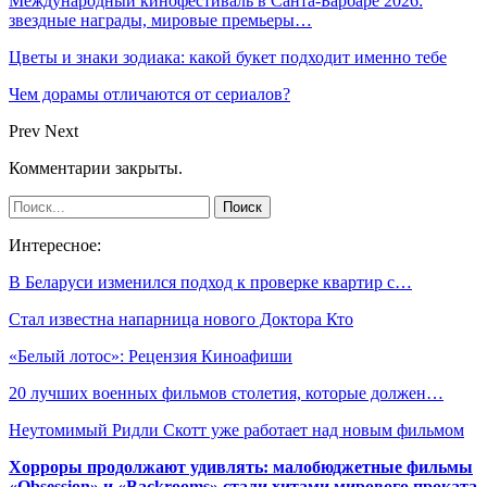
Международный кинофестиваль в Санта-Барбаре 2026:
звездные награды, мировые премьеры…
Цветы и знаки зодиака: какой букет подходит именно тебе
Чем дорамы отличаются от сериалов?
Prev
Next
Комментарии закрыты.
Интересное:
В Беларуси изменился подход к проверке квартир с…
Стал известна напарница нового Доктора Кто
«Белый лотос»: Рецензия Киноафиши
20 лучших военных фильмов столетия, которые должен…
Неутомимый Ридли Скотт уже работает над новым фильмом
Хорроры продолжают удивлять: малобюджетные фильмы
«Obsession» и «Backrooms» стали хитами мирового проката