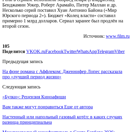
Бенджамин Уокер, Роберт Арамайо, Питер Маллан и др.
Несколько серий поставил Хуан Антонио Байона («Мир
Юрского периода 2»). Бюджет «Колец власти» составил
примерно 1 млрд долларов. Сериал заранее был продлён на
второй сезон.
Источник:
www.film.ru
105
Поделится
VK
OK.ru
Facebook
Twitter
WhatsApp
Telegram
Viber
Предыдущая запись
На фоне романа с Аффлеком: Дженнифер Лопес рассказала
про «лучший период жизни»
Следующая запись
«Булки»: Рецензия Киноафиши
Вам также могут понравиться
Еще от автора
Настенный или напольный газовый котёл: в каких случаях
разница принципиальна