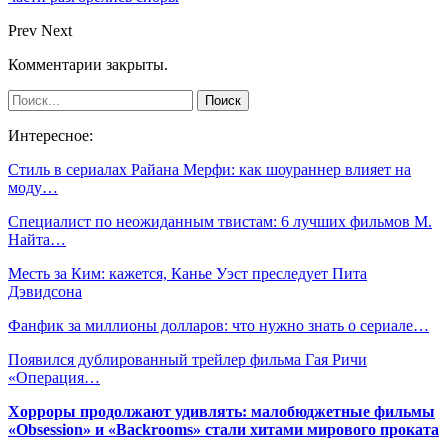
Prev
Next
Комментарии закрыты.
Интересное:
Стиль в сериалах Райана Мерфи: как шоураннер влияет на
моду…
Специалист по неожиданным твистам: 6 лучших фильмов М.
Найта…
Месть за Ким: кажется, Канье Уэст преследует Пита
Дэвидсона
Фанфик за миллионы долларов: что нужно знать о сериале…
Появился дублированный трейлер фильма Гая Ричи
«Операция…
Хорроры продолжают удивлять: малобюджетные фильмы
«Obsession» и «Backrooms» стали хитами мирового проката