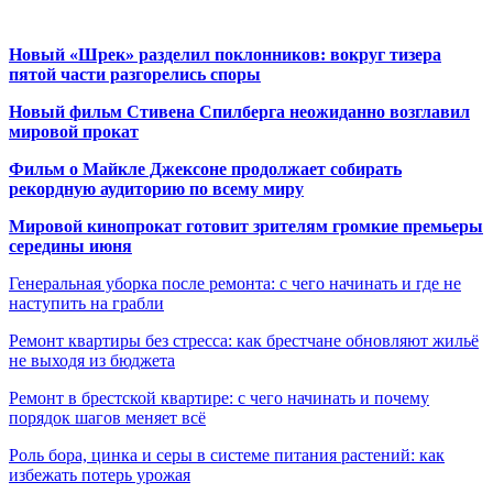
Новый «Шрек» разделил поклонников: вокруг тизера
пятой части разгорелись споры
Новый фильм Стивена Спилберга неожиданно возглавил
мировой прокат
Фильм о Майкле Джексоне продолжает собирать
рекордную аудиторию по всему миру
Мировой кинопрокат готовит зрителям громкие премьеры
середины июня
Генеральная уборка после ремонта: с чего начинать и где не
наступить на грабли
Ремонт квартиры без стресса: как брестчане обновляют жильё
не выходя из бюджета
Ремонт в брестской квартире: с чего начинать и почему
порядок шагов меняет всё
Роль бора, цинка и серы в системе питания растений: как
избежать потерь урожая