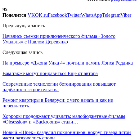
95
Поделится
VK
OK.ru
Facebook
Twitter
WhatsApp
Telegram
Viber
Предыдущая запись
Начались съемки приключенческого фильма «Золото
Умальты» с Павлом Деревянко
Следующая запись
На премьере «Джона Уика 4» почтили память Лэнса Реддика
Вам также могут понравиться
Еще от автора
Современные технологии бетонирования повышают
надёжность строительства
Ремонт квартиры в Беларуси: с чего начать и как не
переплатить
Хорроры продолжают удивлять: малобюджетные фильмы
«Obsession» и «Backrooms» стали…
Новый «Шрек» разделил поклонников: вокруг тизера пятой
части разгорелись споры