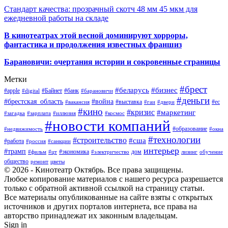
Стандарт качества: прозрачный скотч 48 мм 45 мкм для
ежедневной работы на складе
В кинотеатрах этой весной доминируют хорроры,
фантастика и продолжения известных франшиз
Барановичи: очертания истории и сокровенные страницы
Метки
#брест
#беларусь
#бизнес
#apple
#Байнет
#банк
#digital
#барановичи
#деньги
#брестская_область
#война
#выставка
#ес
#вакансия
#гаи
#двери
#кино
#кризис
#маркетинг
#загадка
#зарплата
#иллюзия
#космос
#новости компаний
#образование
#недвижимость
#окна
#технологии
#строительство
#сша
#работа
#россия
#санкции
интерьер
#трамп
#экономика
дом
#фильм
#цт
#электричество
лизинг
обучение
общество
ремонт
цветы
© 2026 - Кинотеатр Октябрь. Все права защищены.
Любое копирование материалов с нашего ресурса разрешается
только с обратной активной ссылкой на страницу статьи.
Все материалы опубликованные на сайте взяты с открытых
источников и других порталов интернета, все права на
авторство принадлежат их законным владельцам.
Sign in