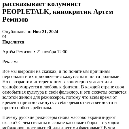
рассказывает колумнист
PEOPLETALK, кинокритик Артем
Ремизов
Опубликовано
Ноя 21, 2024
91
Поделится
Артём Ремизов • 21 ноября 12:00
Реклама
Все мы выросли на сказках, и по понятным причинам
персонажи и их приключения кажутся нам почти родными.
Но с возрастом интерес к ним закономерно угасает или
трансформируется в любовь к фэнтези. В каждой стране своя
самобытная культура и свой фольклор, и эти сюжеты остаются
золотой жилой для режиссеров, потому что всем время от
времени приятно скинуть с себя бремя ответственности и
просто побыть ребенком.
Почему русские режиссеры снова массово экранизируют
сказки? С чем связаны высокие кассовые сборы – с уходом
мейджоров, ностальгией или другими факторами? В чем