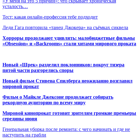
«У меня на это 5 причин»: что скрывает хроническая
усталость…
Тест: какая онлайн-профессия тебе подходит
Леди Гага повторила «танец Джокера» на съёмках сиквела
Хорроры продолжают удивлять: малобюджетные фильмы
«Obsession» и «Backrooms» стали хитами мирового проката
Новый «Шрек» разделил поклонников: вокруг тизера
пятой части разгорелись споры
Новый фильм Стивена Спилберга неожиданно возглавил
мировой прокат
Фильм о Майкле Джексоне продолжает собирать
рекордную аудиторию по всему миру
Мировой кинопрокат готовит зрителям громкие премьеры
середины июня
Генеральная уборка после ремонта: с чего начинать и где не
наступить на грабли