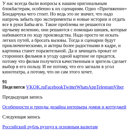
У нас всегда были вопросы к нашим оригинальным
блокбастерам, особенно к их сценариям. Одно «Притяжение»
Бондарчука чего стоит. Но ведь это не значит, что надо
напрочь забыть про эксперименты и новые истории и отдать
все в руки Бабы-яги. Такие проблемы не решаются по
щучьему велению, они решаются с помощью шишек, которые
набиваются по ходу производства. Надо просто не искать
легких путей, а бросать вызовы. Тогда и сценарии будут
приключенческими, и актеры более радостными в кадре, и
картинка станет поразительной. Да и зачищать прокат от
сторонних фильмов в угоду одной картине не придется,
потому что фильм получится качественным и зритель сделает
выбор в его пользу. И не потому, что его загнали в угол
кинотеатра, а потому, что он сам этого хочет.
91
Поделится
VK
OK.ru
Facebook
Twitter
WhatsApp
Telegram
Viber
Предыдущая запись
Особенности и тренды дизайна интерьера домов и коттеджей
Следующая запись
Российский рубль рухнул к основным валютам