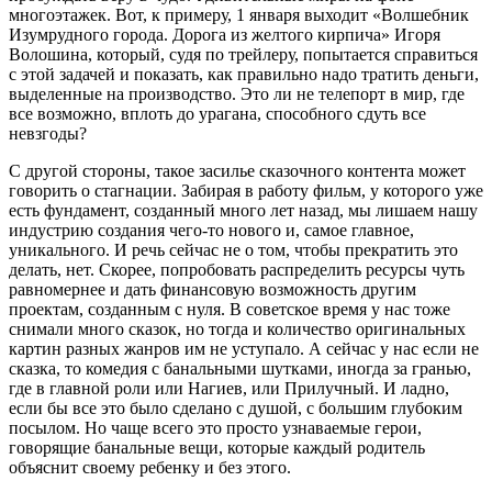
многоэтажек. Вот, к примеру, 1 января выходит «Волшебник
Изумрудного города. Дорога из желтого кирпича» Игоря
Волошина, который, судя по трейлеру, попытается справиться
с этой задачей и показать, как правильно надо тратить деньги,
выделенные на производство. Это ли не телепорт в мир, где
все возможно, вплоть до урагана, способного сдуть все
невзгоды?
С другой стороны, такое засилье сказочного контента может
говорить о стагнации. Забирая в работу фильм, у которого уже
есть фундамент, созданный много лет назад, мы лишаем нашу
индустрию создания чего-то нового и, самое главное,
уникального. И речь сейчас не о том, чтобы прекратить это
делать, нет. Скорее, попробовать распределить ресурсы чуть
равномернее и дать финансовую возможность другим
проектам, созданным с нуля. В советское время у нас тоже
снимали много сказок, но тогда и количество оригинальных
картин разных жанров им не уступало. А сейчас у нас если не
сказка, то комедия с банальными шутками, иногда за гранью,
где в главной роли или Нагиев, или Прилучный. И ладно,
если бы все это было сделано с душой, с большим глубоким
посылом. Но чаще всего это просто узнаваемые герои,
говорящие банальные вещи, которые каждый родитель
объяснит своему ребенку и без этого.