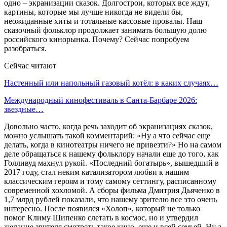
одно – экранизации сказок. Долгострои, которых все ждут,
картины, которые мы лучше никогда не видели бы,
неожиданные хиты и тотальные кассовые провалы. Наш
сказочный фольклор продолжает занимать большую долю
российского кинорынка. Почему? Сейчас попробуем
разобраться.
Сейчас читают
Настенный или напольный газовый котёл: в каких случаях…
Международный кинофестиваль в Санта-Барбаре 2026:
звездные…
Довольно часто, когда речь заходит об экранизациях сказок,
можно услышать такой комментарий: «Ну а что сейчас еще
делать, когда в кинотеатры ничего не привезти?» Но на самом
деле обращаться к нашему фольклору начали еще до того, как
Голливуд махнул рукой. «Последний богатырь», вышедший в
2017 году, стал неким катализатором любви к нашим
классическим героям и тому самому сеттингу, расписанному
современной хохломой. А сборы фильма Дмитрия Дьяченко в
1,7 млрд рублей показали, что нашему зрителю все это очень
интересно. После появился «Холоп», который не только
помог Климу Шипенко слетать в космос, но и утвердил
желание зрителя смотреть такое кино, еще и всей семьей. Ну а