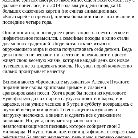
дальше понеслось, и с 2019 года мы увидели порядка 10
больших сказочных картин (не считая анимационных
«Богатырей» и прочих), причем большинство из них вышли в
последние четыре года.
Оно и понятно, в последнее время запрос на нечто легкое и
инфантильное повысился, а семейные походы в кино стали
для многих традицией. Люди хотят отключиться от
окружающего мира и снова почувствовать себя детьми. Ведь
дети ничего не решают, ни за что не переживают и просто
живут свою веселую жизнь, которая каждый день как новое
путешествие за тридевять земель. Но, увы, порой количество
сильно проигрывает качеству.
Вспоминаются «Бременские музыканты» Алексея Нужного,
поразившие своим криповым гримом и слабыми
аранжировками песен. Хотя вроде бы песни из культового
мультфильма до сих пор на слуху: их поют и в барах, и в
караоке, и на улице часиков в 6 утра в субботу, возвращаясь с
шумной вечеринки домой. То есть оценить культовую
нагрузку несложно, а значит, и сделать все с уважением
возможно. Но, увы, получается рваное кино с
незапоминающимися песнями, которое собирает свои 3
миллиарда. И пусть такие претензии для фильма с возрастным
рейтингом 6+ звучат неуместно, речь у нас в первую очередь