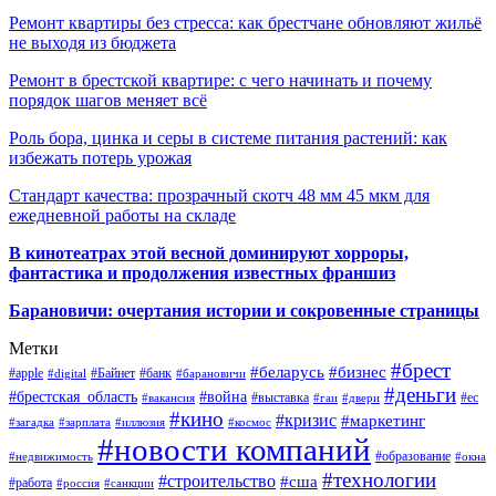
Ремонт квартиры без стресса: как брестчане обновляют жильё
не выходя из бюджета
Ремонт в брестской квартире: с чего начинать и почему
порядок шагов меняет всё
Роль бора, цинка и серы в системе питания растений: как
избежать потерь урожая
Стандарт качества: прозрачный скотч 48 мм 45 мкм для
ежедневной работы на складе
В кинотеатрах этой весной доминируют хорроры,
фантастика и продолжения известных франшиз
Барановичи: очертания истории и сокровенные страницы
Метки
#брест
#беларусь
#бизнес
#apple
#Байнет
#банк
#digital
#барановичи
#деньги
#брестская_область
#война
#выставка
#ес
#вакансия
#гаи
#двери
#кино
#кризис
#маркетинг
#загадка
#зарплата
#иллюзия
#космос
#новости компаний
#образование
#недвижимость
#окна
#технологии
#строительство
#сша
#работа
#россия
#санкции