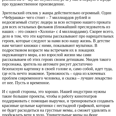
про художественное произведение.
Зрительский отклик у жанра действительно огромный. Один
«Чебурашка» чего стоит – 7 миллиардов рублей и
недосягаемый статус лидера за всю историю нашего проката
для всех остальных фильмов (ближайший преследователь из
наших – это сиквел «Холопа» с 4 миллиардами). Скорее всего,
дело в том, что эти картины рассказывают про нарицательных
героев, которые следуют за нами всю нашу жизнь. В детстве
нам читают книжки с ними, показывают мультики. В
подростковом возрасте мы встречаем их в локациях
окружающего мира, а во взрослой жизни мы сами
рассказываем об этих героях своим детишкам. Увидев такого
персонажа, зритель на автомате рисует достаточно
безопасную картинку в своей голове и, само собой, идет туда,
где есть нечто знакомое. Тревожность – одна из ключевых
проблем современного человека, и сказка – лучшее лекарство
от нее. Пусть и временное.
И с одной стороны, это хорошо. Нашей индустрии нужны
такие большие проекты, чтобы и работу кинотеатров
поддерживать с помощью выручки, и тренироваться создавать
красивые цельные картинки с нестыдной графикой, которая
не будет расходиться на грустные мемы, а сможет удивлять и
пробуждать веру в чудо. Удивительные миры на фоне