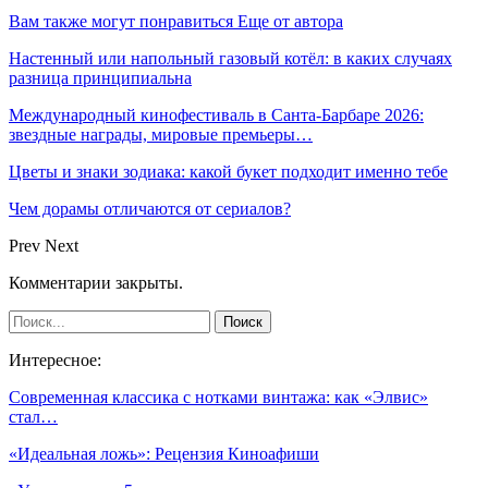
Вам также могут понравиться
Еще от автора
Настенный или напольный газовый котёл: в каких случаях
разница принципиальна
Международный кинофестиваль в Санта-Барбаре 2026:
звездные награды, мировые премьеры…
Цветы и знаки зодиака: какой букет подходит именно тебе
Чем дорамы отличаются от сериалов?
Prev
Next
Комментарии закрыты.
Интересное:
Современная классика с нотками винтажа: как «Элвис»
стал…
«Идеальная ложь»: Рецензия Киноафиши