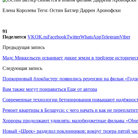
Елена Королева Теги: Остин Батлер Даррен Аронофски
91
Поделится
VK
OK.ru
Facebook
Twitter
WhatsApp
Telegram
Viber
Предыдущая запись
Мадс Миккельсен осваивает дикие земли в трейлере историче
Следующая запись
Попкорновый блокбастер: появились рецензии на фильм «Годз
Вам также могут понравиться
Еще от автора
Современные технологии бетонирования повышают надёжность
Ремонт квартиры в Беларуси: с чего начать и как не переплатит
Хорроры продолжают удивлять: малобюджетные фильмы «Obses
Новый «Шрек» разделил поклонников: вокруг тизера пятой час