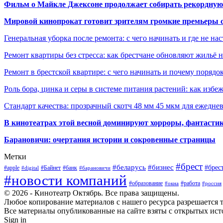
Фильм о Майкле Джексоне продолжает собирать рекордную
Мировой кинопрокат готовит зрителям громкие премьеры 
Генеральная уборка после ремонта: с чего начинать и где не на
Ремонт квартиры без стресса: как брестчане обновляют жильё 
Ремонт в брестской квартире: с чего начинать и почему порядо
Роль бора, цинка и серы в системе питания растений: как избе
Стандарт качества: прозрачный скотч 48 мм 45 мкм для ежедне
В кинотеатрах этой весной доминируют хорроры, фантасти
Барановичи: очертания истории и сокровенные страницы
Метки
#брест
#беларусь
#бизнес
#брес
#apple
#Байнет
#банк
#digital
#барановичи
#новости компаний
#образование
#работа
#окна
#россия
© 2026 - Кинотеатр Октябрь. Все права защищены.
Любое копирование материалов с нашего ресурса разрешается т
Все материалы опубликованные на сайте взяты с открытых исто
Sign in