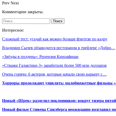
Prev
Next
Комментарии закрыты.
Интересное:
Сложный тест: угадай как можно больше фэнтези по кадру
Владимир Сычев обзаводится рестораном в трейлере «Добро…
«Звёзды в полдень»: Рецензия Киноафиши
«Стражи Галактики 3» заработали более 500 млн долларов
Очень горячо: 6 актеров, которые начали свою карьеру с…
Хорроры продолжают удивлять: малобюджетные фильмы «Ob
Новый «Шрек» разделил поклонников: вокруг тизера пятой
Новый фильм Стивена Спилберга неожиданно возглавил м