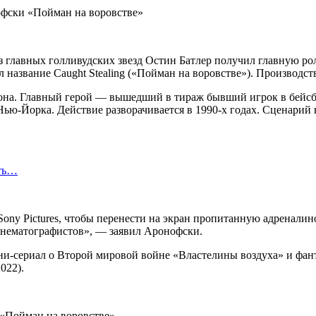
из главных голливудских звезд Остин Батлер получил главную р
название Caught Stealing («Пойман на воровстве»). Производство
она. Главный герой — вышедший в тираж бывший игрок в бейсб
ью-Йорка. Действие разворачивается в 1990-х годах. Сценарий
сть…
 Sony Pictures, чтобы перенести на экран пропитанную адренал
инематографистов», — заявил Аронофски.
и-сериал о Второй мировой войне «Властелины воздуха» и фант
022).