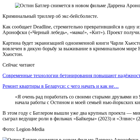
Криминальный триллер об экс-бейсболисте.
Как сообщает Deadline, стремительно превратившийся в одну 
Аронофски («Черный лебедь», «мама!», «Кит»). Проект получил 
Картина будет экранизацией одноименной книги Чарли Хьюст
вовлечен в дикую борьбу за выживание в криминальном мире Н
Хьюстон.
Сейчас читают
Современные технологии бетонирования повышают надёжно
Ремонт квартиры в Беларуси: с чего начать и как не…
«Я очень рад поработать со своими старыми друзьями из
начала работы с Остином и моей семьей нью-йоркских к
В этом году с Батлером вышли уже два крупных проекта — мин
сыграл ведущие роли в фильмах «Байкеры» (2023) и «Элвис» (2
Фото: Legion-Media