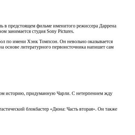
оль в предстоящем фильме именитого режиссера Даррена
м занимается студия Sony Pictures.
ол по имени Хэнк Томпсон. Он невольно оказывается
 на основе литературного первоисточника напишет сам
ином историю, придуманную Чарли. С нетерпением жду
астический блокбастер «Дюна: Часть вторая». Он также