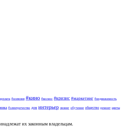
#кино
#кризис
#маркетинг
арплата
#иллюзия
#космос
#недвижимость
интерьер
омика
дом
общество
#электричество
лизинг
обучение
ремонт
цветы
ринадлежат их законным владельцам.