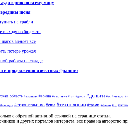
 аудиторию по всему миру
середины июня
ступить на грабли
не выходя из бюджета
к шагов меняет всё
жать потерь урожая
вной работы на складе
ка и продолжения известных франшиз
#деньги
тская_область
#война
#выставка
#ес
#вакансия
#гаи
#двери
#загадка
#з
#технологии
#строительство
#сша
#трамп
#экон
#санкции
#фильм
#цт
олько с обратной активной ссылкой на страницу статьи.
чников и других порталов интернета, все права на авторство п