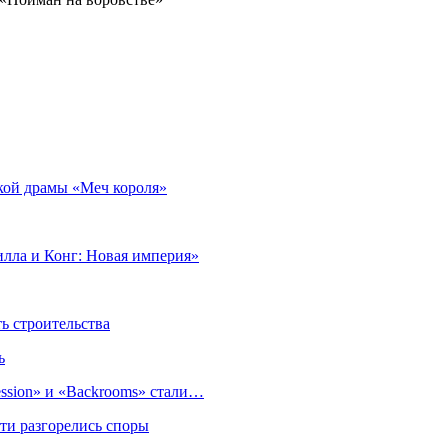
ской драмы «Меч короля»
илла и Конг: Новая империя»
 строительства
ь
sion» и «Backrooms» стали…
ти разгорелись споры