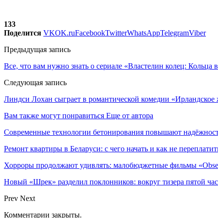
133
Поделится
VK
OK.ru
Facebook
Twitter
WhatsApp
Telegram
Viber
Предыдущая запись
Все, что вам нужно знать о сериале «Властелин колец: Кольца
Следующая запись
Линдси Лохан сыграет в романтической комедии «Ирландское
Вам также могут понравиться
Еще от автора
Современные технологии бетонирования повышают надёжность
Ремонт квартиры в Беларуси: с чего начать и как не переплатит
Хорроры продолжают удивлять: малобюджетные фильмы «Obses
Новый «Шрек» разделил поклонников: вокруг тизера пятой час
Prev
Next
Комментарии закрыты.