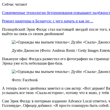
Сейчас читают
Современные технологии бетонирования повышают надёжно
Ремонт квартиры в Беларуси: с чего начать и как не…
Полицейский Эрик Филдс стал настоящей звездой после того, к
выйти на связь со своим двойником!
Дуэйн Джонсон (Фото: Andreas Rentz / Getty Images Entert
Накануне офис Филдса разместил его фотографию на странице 
Эрика уже есть небольшая фан-база.
Фото: Facebook
А теперь своего двойника заметил и сам актер: «Вот дерьмо! В
услышать все твои «Скала-истории», потому что я знаю, у тебя
Сам Эрик Филдс в интервью изданию Advance Local отметил, что
Голливуда». Офицер добавил: «Я просто планирую быть собой. Я 