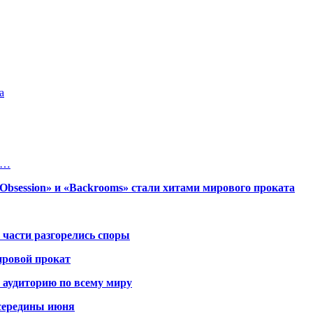
а
rd…
session» и «Backrooms» стали хитами мирового проката
 части разгорелись споры
ировой прокат
 аудиторию по всему миру
середины июня