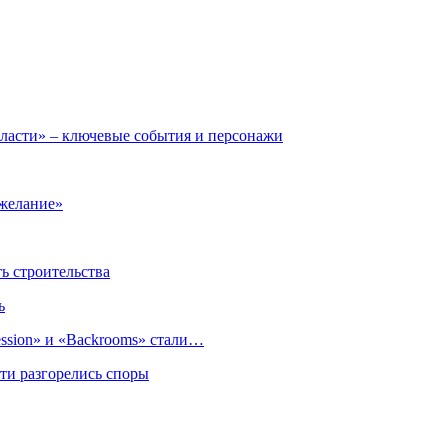
 власти» – ключевые события и персонажи
 желание»
 строительства
ь
sion» и «Backrooms» стали…
ти разгорелись споры