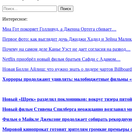
Интересное:
Миа Гот покоряет Голливуд, а Дженна Ортега сбивает…
Первое фото: как выглядит дочь Джиджи Хадид и Зейна Малик
Почему на самом деле Канье Уэст не дает согласия на развод…
Netflix приобрёл новый фильм братьев Сафди с Адамом…
Новая Билли Айлиш: что нужно знать о лидере чартов Billboa
Хорроры продолжают удивлять: малобюджетные фильмы «Ob
Новый «Шрек» разделил поклонников: вокруг тизера пятой
Новый фильм Стивена Спилберга неожиданно возглавил м
Фильм о Майкле Джексоне продолжает собирать рекордную
Мировой кинопрокат готовит зрителям громкие премьеры 