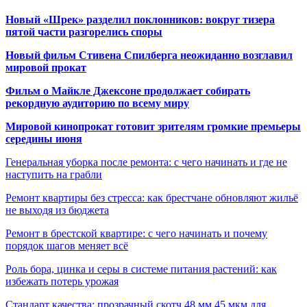
Новый «Шрек» разделил поклонников: вокруг тизера
пятой части разгорелись споры
Новый фильм Стивена Спилберга неожиданно возглавил
мировой прокат
Фильм о Майкле Джексоне продолжает собирать
рекордную аудиторию по всему миру
Мировой кинопрокат готовит зрителям громкие премьеры
середины июня
Генеральная уборка после ремонта: с чего начинать и где не
наступить на грабли
Ремонт квартиры без стресса: как брестчане обновляют жильё
не выходя из бюджета
Ремонт в брестской квартире: с чего начинать и почему
порядок шагов меняет всё
Роль бора, цинка и серы в системе питания растений: как
избежать потерь урожая
Стандарт качества: прозрачный скотч 48 мм 45 мкм для