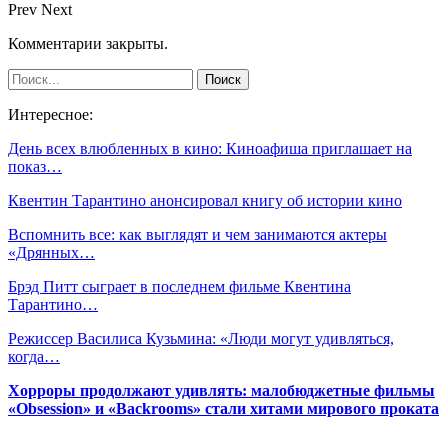
Prev
Next
Комментарии закрыты.
Интересное:
День всех влюбленных в кино: Киноафиша приглашает на
показ…
Квентин Тарантино анонсировал книгу об истории кино
Вспомнить все: как выглядят и чем занимаются актеры
«Дрянных…
Брэд Питт сыграет в последнем фильме Квентина
Тарантино…
Режиссер Василиса Кузьмина: «Люди могут удивляться,
когда…
Хорроры продолжают удивлять: малобюджетные фильмы
«Obsession» и «Backrooms» стали хитами мирового проката