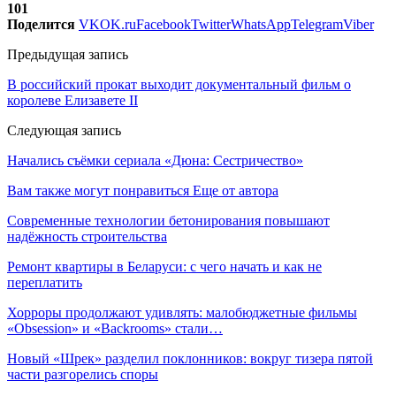
101
Поделится
VK
OK.ru
Facebook
Twitter
WhatsApp
Telegram
Viber
Предыдущая запись
В российский прокат выходит документальный фильм о
королеве Елизавете II
Следующая запись
Начались съёмки сериала «Дюна: Сестричество»
Вам также могут понравиться
Еще от автора
Современные технологии бетонирования повышают
надёжность строительства
Ремонт квартиры в Беларуси: с чего начать и как не
переплатить
Хорроры продолжают удивлять: малобюджетные фильмы
«Obsession» и «Backrooms» стали…
Новый «Шрек» разделил поклонников: вокруг тизера пятой
части разгорелись споры