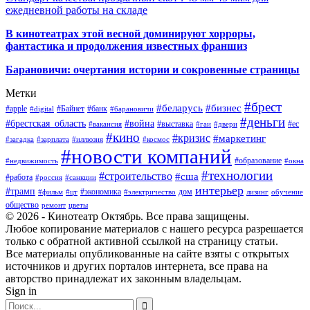
ежедневной работы на складе
В кинотеатрах этой весной доминируют хорроры,
фантастика и продолжения известных франшиз
Барановичи: очертания истории и сокровенные страницы
Метки
#брест
#беларусь
#бизнес
#apple
#Байнет
#банк
#digital
#барановичи
#деньги
#брестская_область
#война
#выставка
#ес
#вакансия
#гаи
#двери
#кино
#кризис
#маркетинг
#загадка
#зарплата
#иллюзия
#космос
#новости компаний
#образование
#недвижимость
#окна
#технологии
#строительство
#сша
#работа
#россия
#санкции
интерьер
#трамп
#экономика
дом
#фильм
#цт
#электричество
лизинг
обучение
общество
ремонт
цветы
© 2026 - Кинотеатр Октябрь. Все права защищены.
Любое копирование материалов с нашего ресурса разрешается
только с обратной активной ссылкой на страницу статьи.
Все материалы опубликованные на сайте взяты с открытых
источников и других порталов интернета, все права на
авторство принадлежат их законным владельцам.
Sign in