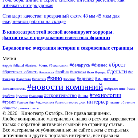
избежать потерь урожая
Стандарт качества: прозрачный скотч 48 мм 45 мкм для
ежедневной работы на складе
В кинотеатрах этой весной доминируют хорроры,
фантастика и продолжения известных франшиз
Барановичи: очертания истории и сокровенные страницы
Метки
#брест
#беларусь
#бизнес
#apple
#Байнет
#банк
#digital
#барановичи
#деньги
#брестская_область
#война
#выставка
#ес
#вакансия
#гаи
#двери
#кино
#кризис
#маркетинг
#загадка
#зарплата
#иллюзия
#космос
#новости компаний
#образование
#недвижимость
#окна
#технологии
#строительство
#сша
#работа
#россия
#санкции
интерьер
#трамп
#экономика
дом
#фильм
#цт
#электричество
лизинг
обучение
общество
ремонт
цветы
© 2026 - Кинотеатр Октябрь. Все права защищены.
Любое копирование материалов с нашего ресурса разрешается
только с обратной активной ссылкой на страницу статьи.
Все материалы опубликованные на сайте взяты с открытых
источников и других порталов интернета, все права на