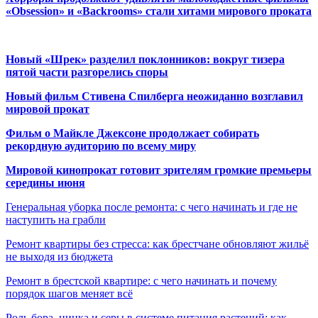
«Obsession» и «Backrooms» стали хитами мирового проката
Новый «Шрек» разделил поклонников: вокруг тизера
пятой части разгорелись споры
Новый фильм Стивена Спилберга неожиданно возглавил
мировой прокат
Фильм о Майкле Джексоне продолжает собирать
рекордную аудиторию по всему миру
Мировой кинопрокат готовит зрителям громкие премьеры
середины июня
Генеральная уборка после ремонта: с чего начинать и где не
наступить на грабли
Ремонт квартиры без стресса: как брестчане обновляют жильё
не выходя из бюджета
Ремонт в брестской квартире: с чего начинать и почему
порядок шагов меняет всё
Роль бора, цинка и серы в системе питания растений: как