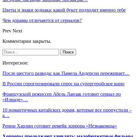
Цветы и знаки зодиака: какой букет подходит именно тебе
Чем дорамы отличаются от сериалов?
Prev
Next
Комментарии закрыты.
Интересное:
После шестого развода: как Памела Андерсон переживает…
В России спрогнозировали спрос на супергеройское кино
Французский режиссер Абель Ланзак готовит сериал по
«Илиаде»…
10 романтичных китайских дорам, которые все пропустили –
а…
Ренни Харлин готовит ремейк хоррора «Незнакомцы»
Хорроры продолжают удивлять: малобюджетные фильмы