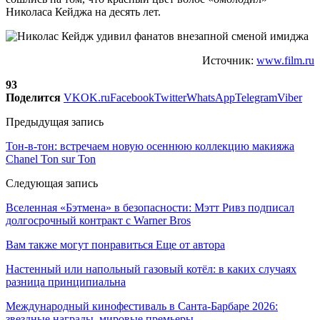
Николаса Кейджа на десять лет.
Источник:
www.film.ru
93
Поделится
VK
OK.ru
Facebook
Twitter
WhatsApp
Telegram
Viber
Предыдущая запись
Тон-в-тон: встречаем новую осеннюю коллекцию макияжа
Chanel Ton sur Ton
Следующая запись
Вселенная «Бэтмена» в безопасности: Мэтт Ривз подписал
долгосрочный контракт с Warner Bros
Вам также могут понравиться
Еще от автора
Настенный или напольный газовый котёл: в каких случаях
разница принципиальна
Международный кинофестиваль в Санта-Барбаре 2026:
звездные награды, мировые премьеры…