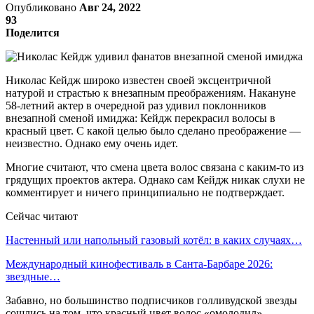
Опубликовано
Авг 24, 2022
93
Поделится
Николас Кейдж широко известен своей эксцентричной
натурой и страстью к внезапным преображениям. Накануне
58-летний актер в очередной раз удивил поклонников
внезапной сменой имиджа: Кейдж перекрасил волосы в
красный цвет. С какой целью было сделано преображение —
неизвестно. Однако ему очень идет.
Многие считают, что смена цвета волос связана с каким-то из
грядущих проектов актера. Однако сам Кейдж никак слухи не
комментирует и ничего принципиально не подтверждает.
Сейчас читают
Настенный или напольный газовый котёл: в каких случаях…
Международный кинофестиваль в Санта-Барбаре 2026:
звездные…
Забавно, но большинство подписчиков голливудской звезды
сошлись на том, что красный цвет волос «омолодил»