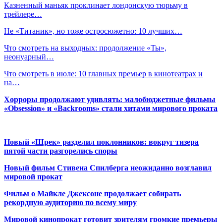
Казненный маньяк проклинает лондонскую тюрьму в
трейлере…
Не «Титаник», но тоже остросюжетно: 10 лучших…
Что смотреть на выходных: продолжение «Ты»,
неонуарный…
Что смотреть в июле: 10 главных премьер в кинотеатрах и
на…
Хорроры продолжают удивлять: малобюджетные фильмы
«Obsession» и «Backrooms» стали хитами мирового проката
Новый «Шрек» разделил поклонников: вокруг тизера
пятой части разгорелись споры
Новый фильм Стивена Спилберга неожиданно возглавил
мировой прокат
Фильм о Майкле Джексоне продолжает собирать
рекордную аудиторию по всему миру
Мировой кинопрокат готовит зрителям громкие премьеры