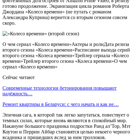
фэнтезийных долгостроев от Amazon Prime Video, в релизу
готово продолжение. Экранизация цикла романов Роберта
Джордана «Колесо времени» (не путать с романом
Александра Куприна) вернется со вторым сезоном совсем
скоро.
О чем сериал «Колесо времени»Актеры и ролиДата релиза
второго сезона «Колеса времени»Расписание выхода серий
второго сезона «Колеса времени»Трейлер сериала «Колесо
времени»Трейлер второго сезона «Колеса времени»О чем
сериал «Колесо времени»
Сейчас читают
Современные технологии бетонирования повышают
надёжность…
Ремонт квартиры в Беларуси: с чего начать и как не…
Эпичная сага, в которой так легко запутаться, повествует о
темных силах, которые вновь являются в спокойный мир.
Накануне большого праздника подростки Ранд ал’Тор, Мэт
Коутон и Перрин Айбар становятся целью некоего черного
всадника и пришедших вслед за ним троллоков.