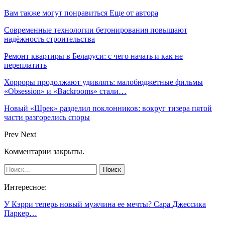
Вам также могут понравиться
Еще от автора
Современные технологии бетонирования повышают
надёжность строительства
Ремонт квартиры в Беларуси: с чего начать и как не
переплатить
Хорроры продолжают удивлять: малобюджетные фильмы
«Obsession» и «Backrooms» стали…
Новый «Шрек» разделил поклонников: вокруг тизера пятой
части разгорелись споры
Prev
Next
Комментарии закрыты.
Интересное:
У Кэрри теперь новый мужчина ее мечты? Сара Джессика
Паркер…