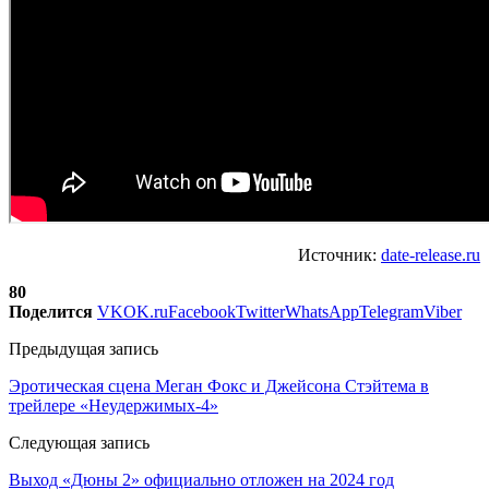
Источник:
date-release.ru
80
Поделится
VK
OK.ru
Facebook
Twitter
WhatsApp
Telegram
Viber
Предыдущая запись
Эротическая сцена Меган Фокс и Джейсона Стэйтема в
трейлере «Неудержимых-4»
Следующая запись
Выход «Дюны 2» официально отложен на 2024 год