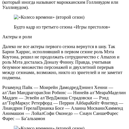
(который иногда называют марокканским Голливудом или
Уалливудом).
Будто кадр из третьего сезона «Игры престолов»
Актеры и роли
Далеко не все актеры первого сезона вернутся в шоу. Так
Барни Харрис, исполнявший в первом сезоне роль Мэта
Коутона, решил не продолжать сотрудничество с Amazon и
роль Мэта досталась Доналу Финну. Правда, учитывая
безумное множество персонажей и двухлетний перерыв
между сезонами, возможно, никто из зриетелей и не заметит
подмены.
Розамунд Пайк — Моирейн ДамодредДэниел Хенни —
ал’Лан МандрагоранЗои Робинс — Нинейв ал’МеараМаделин
Мадден — Эгвейн ал’ВерДжоша Страдовски — Рэнд
ал’ТорМаркус Ретерфорд — Перрин АйбараКейт Флитвуд —
Лиандрин ГерелаПрианка Босе — Аланна МосваниХамменд
Анимашон — ЛойалСофи Оконедо — Сиаун СаншеФарес
Фарес — Ба’альзамон