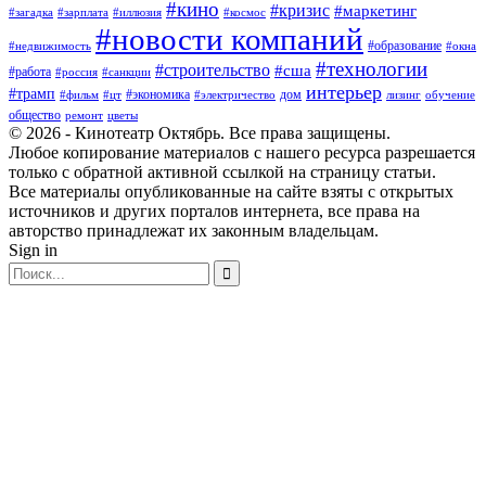
#кино
#кризис
#маркетинг
#загадка
#зарплата
#иллюзия
#космос
#новости компаний
#образование
#недвижимость
#окна
#технологии
#строительство
#сша
#работа
#россия
#санкции
интерьер
#трамп
#экономика
дом
#фильм
#цт
#электричество
лизинг
обучение
общество
ремонт
цветы
© 2026 - Кинотеатр Октябрь. Все права защищены.
Любое копирование материалов с нашего ресурса разрешается
только с обратной активной ссылкой на страницу статьи.
Все материалы опубликованные на сайте взяты с открытых
источников и других порталов интернета, все права на
авторство принадлежат их законным владельцам.
Sign in