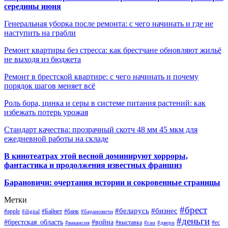
середины июня
Генеральная уборка после ремонта: с чего начинать и где не
наступить на грабли
Ремонт квартиры без стресса: как брестчане обновляют жильё
не выходя из бюджета
Ремонт в брестской квартире: с чего начинать и почему
порядок шагов меняет всё
Роль бора, цинка и серы в системе питания растений: как
избежать потерь урожая
Стандарт качества: прозрачный скотч 48 мм 45 мкм для
ежедневной работы на складе
В кинотеатрах этой весной доминируют хорроры,
фантастика и продолжения известных франшиз
Барановичи: очертания истории и сокровенные страницы
Метки
#брест
#беларусь
#бизнес
#apple
#Байнет
#банк
#digital
#барановичи
#деньги
#брестская_область
#война
#выставка
#ес
#вакансия
#гаи
#двери