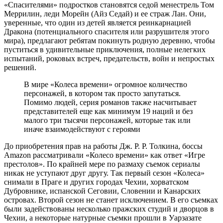
«Спасителями» подростков становятся седой менестрель Том
Меррилин, леди Морейн (Айз Седай) и ее страж Лан. Они,
уверенные, что один из детей является реинкарнацией
Дракона (потенциального спасителя или разрушителя этого
мира), предлагают ребятам покинуть родную деревню, чтобы
пуститься в удивительные приключения, полные нелегких
испытаний, роковых встреч, предательств, войн и непростых
решений.
В мире «Колеса времени» огромное количество
персонажей, в котором так просто запутаться.
Помимо людей, серия романов также насчитывает
представителей еще как минимум 19 наций и без
малого три тысячи персонажей, которые так или
иначе взаимодействуют с героями
До приобретения прав на работы Дж. Р. Р. Толкина, боссы
Amazon рассматривали «Колесо времени» как ответ «Игре
престолов». По крайней мере по размаху съемок сериалы
никак не уступают друг другу. Так первый сезон «Колеса»
снимали в Праге и других городах Чехии, хорватском
Дубровнике, испанской Сеговии, Словении и Канарских
островах. Второй сезон не станет исключением. В его съемках
были задействованы несколько пражских студий и дворцов в
Чехии, а некоторые натурные съемки прошли в Уарзазате