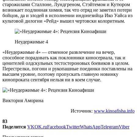
старожилами Сталлоне, Лундгреном, Стэйтемом и Кутюром
возникает подлинная химия, так что отряд не заметил потери
бойцов, да и злодей в исполнении индонезийца Ико Уайса из
культовой дилогии «Рейд» вышел чертовски колоритным.
Неудержимые 4
«Неудержимые 4» — отменное развлечение на вечер,
способное порадовать как поклонники киносериала, так и
ценителей олдскульных тестостероновых боевиков в целом.
Перестрелки, погони и рукопашные поединки поставлены на
высшем уровне, поэтому пропускать главную новинку
кинопроката сентября нельзя ни в коем случае.
Виктория Аморина
Источник:
www.kinoafisha.info
83
Поделится
VK
OK.ru
Facebook
Twitter
WhatsApp
Telegram
Viber