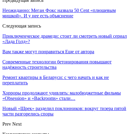
Предыдущая запись
Неожиданно: Меган Фокс назвала 50 Cent «плюшевым
мишкой». И у нее есть объяснение
Следующая запись
Приключенческое драмеди: стоит ли смотреть новый сериал
«Лада Голд»?
Вам также могут понравиться
Еще от автора
Современные технологии бетонирования повышают
надёжность строительства
Ремонт квартиры в Беларуси: с чего начать и как не
переплатить
Хорроры продолжают удивлять: малобюджетные фильмы
«Obsession» и «Backrooms» стали…
Новый «Шрек» разделил поклонников: вокруг тизера пятой
части разгорелись споры
Prev
Next