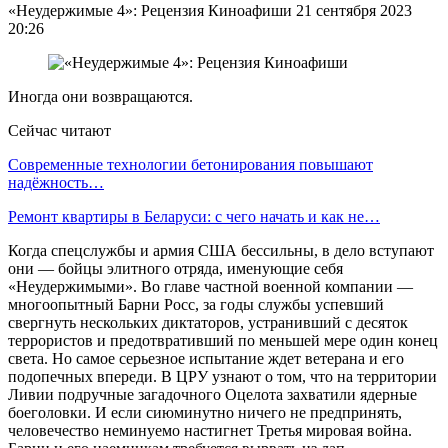
«Неудержимые 4»: Рецензия Киноафиши 21 сентября 2023
20:26
Иногда они возвращаются.
Сейчас читают
Современные технологии бетонирования повышают
надёжность…
Ремонт квартиры в Беларуси: с чего начать и как не…
Когда спецслужбы и армия США бессильны, в дело вступают
они — бойцы элитного отряда, именующие себя
«Неудержимыми». Во главе частной военной компании —
многоопытный Барни Росс, за годы службы успевший
свергнуть нескольких диктаторов, устранивший с десяток
террористов и предотвративший по меньшей мере один конец
света. Но самое серьезное испытание ждет ветерана и его
подопечных впереди. В ЦРУ узнают о том, что на территории
Ливии подручные загадочного Оцелота захватили ядерные
боеголовки. И если сиюминутно ничего не предпринять,
человечество неминуемо настигнет Третья мировая война.