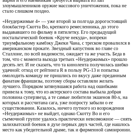
Барни и его наемникам требуется вырвать из лап
злоумышленников оружие массового уничтожения, пока не
стало слишком поздно.
«Неудержимые 4» — уже второй за полгода дорогостоящий
блокбастер Скотта Во, крепкого ремесленника, до этого
выдававшего по фильму в пятилетку. Его предыдущий
ностальгический боевик «Круче некуда», вопреки
триумфальному камбэку Джеки Чана, с треском провалился в
американском прокате. Звездный капустник во главе со
Сталлоне, по всей видимости, ожидает та же участь. Беда в
том, что с момента выхода третьих «Неудержимых» прошло
десять лет. И не сказать, что та кинолента получилась шибко
удачной: отход от рейтинга R в пользу PG-13 и попытка
омолодить команду не пришлись по вкусу даже преданным
фанатам франшизы, поэтому сборы оставляли желать
лучшего. Порядком затянувшаяся работа над ошибками
привела к тому, что из актерского состава выбыла добрая
половина суперзвезд, а те самые любители экшенов 80-х, на
которых и рассчитана сага, уже попросту забыли о ее
существовании. Казалось, ничего путного из возрождения
«Неудержимых» не выйдет, однако Скотту Во и его
съемочной группе удалось практически невозможное — снять
залихватский боевик в духе первых двух частей, где нашлось
место как убедительной драме, так и фирменной самоиронии.