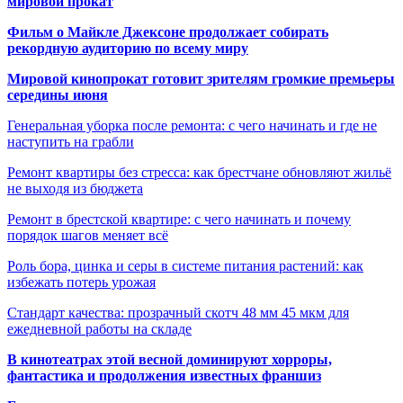
мировой прокат
Фильм о Майкле Джексоне продолжает собирать
рекордную аудиторию по всему миру
Мировой кинопрокат готовит зрителям громкие премьеры
середины июня
Генеральная уборка после ремонта: с чего начинать и где не
наступить на грабли
Ремонт квартиры без стресса: как брестчане обновляют жильё
не выходя из бюджета
Ремонт в брестской квартире: с чего начинать и почему
порядок шагов меняет всё
Роль бора, цинка и серы в системе питания растений: как
избежать потерь урожая
Стандарт качества: прозрачный скотч 48 мм 45 мкм для
ежедневной работы на складе
В кинотеатрах этой весной доминируют хорроры,
фантастика и продолжения известных франшиз