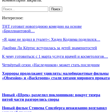
Комментарии закрыты.
Интересное:
ТНТ готовит новогоднюю комедию на основе
«Бриллиантовой…
«Я даже не ходил в туалет»: Хидео Кодзима поделился…
Джейми Ли Кёртис вступилась за детей знаменитостей
К чему готовиться: с 1 марта услуги врачей и косметологов…
Четвёртый сезон «Наследников» может стать последним
Хорроры продолжают удивлять: малобюджетные фильмы
«Obsession» и «Backrooms» стали хитами мирового проката
Новый «Шрек» разделил поклонников: вокруг тизера
пятой части разгорелись споры
Новый фильм Стивена Спилберга неожиданно возглавил