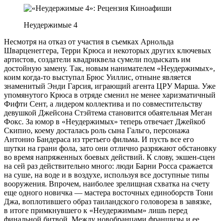
Неудержимые 4
Несмотря на отказ от участия в съемках Арнольда
Шварценеггера, Терри Крюса и некоторых других ключевых
артистов, создатели квадриквела сумели подыскать им
достойную замену. Так, новым нанимателем «Неудержимых»,
коим когда-то выступал Брюс Уиллис, отныне является
знаменитый Энди Гарсия, играющий агента ЦРУ Марша. Уже
упомянутого Крюса в отряде сменил не менее харизматичный
Фифти Сент, а лидером коллектива и по совместительству
девушкой Джейсона Стэйтема становится обаятельная Меган
Фокс. За юмор в «Неудержимых» теперь отвечает Джейкоб
Скипио, коему досталась роль сына Гальго, персонажа
Антонио Бандераса из третьего фильма. И пусть все его
шутки на грани фола, зато они отлично разряжают обстановку
во время напряженных боевых действий. К слову, экшен-сцен
на сей раз действительно много: люди Барни Росса сражается
на суше, на воде и в воздухе, используя все доступные типы
вооружения. Впрочем, наиболее зрелищная схватка на счету
еще одного новичка — мастера восточных единоборств Тони
Джа, воплотившего образ таиландского головореза в завязке,
в итоге примкнувшего к «Неудержимым» лишь перед
финальной битвой. Между новобранцами франшизы и ее