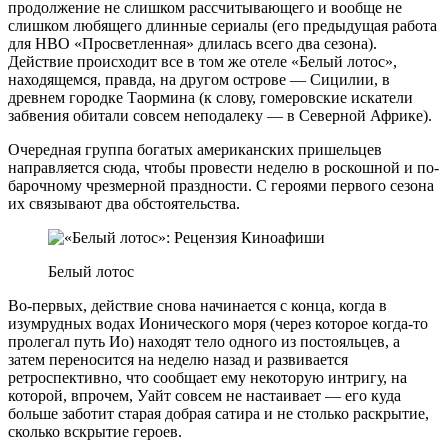
продолжение не слишком рассчитывающего и вообще не
слишком любящего длинные сериалы (его предыдущая работа
для HBO «Просветленная» длилась всего два сезона).
Действие происходит все в том же отеле «Белый лотос»,
находящемся, правда, на другом острове — Сицилии, в
древнем городке Таормина (к слову, гомеровские искатели
забвения обитали совсем неподалеку — в Северной Африке).
Очередная группа богатых американских пришельцев
направляется сюда, чтобы провести неделю в роскошной и по-
барочному чрезмерной праздности. С героями первого сезона
их связывают два обстоятельства.
Белый лотос
Во-первых, действие снова начинается с конца, когда в
изумрудных водах Ионического моря (через которое когда-то
пролегал путь Ио) находят тело одного из постояльцев, а
затем переносится на неделю назад и развивается
ретроспективно, что сообщает ему некоторую интригу, на
которой, впрочем, Уайт совсем не настаивает — его куда
больше заботит старая добрая сатира и не столько раскрытие,
сколько вскрытие героев.