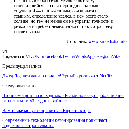
In summa, второй сезон «Белого лотоса»,
получившийся — если переходить на язык
ощущений — напряженным, сочащимся и
томным, определенно удался, в нем всего стало
больше, но тем не менее он не утратил точности и
резкости и требует немедленного просмотра сразу
после выхода.
Источник:
www.kinoafisha.info
84
Поделится
VK
OK.ru
Facebook
Twitter
WhatsApp
Telegram
Viber
Предыдущая запись
Джуд Лоу возглавит сериал «Чёрный кролик» от Netflix
Следующая запись
Что посмотреть на выходных: «Белый лотос», ограбление по-
итальянски и «Звездные войны»
Вам также могут понравиться
Еще от автора
Современные технологии бетонирования повышают
надёжность строительства