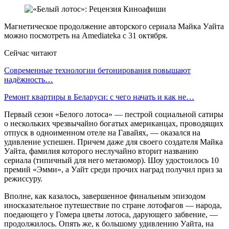
Магнетическое продолжение авторского сериала Майка Уайта
можно посмотреть на Amediateka с 31 октября.
Сейчас читают
Современные технологии бетонирования повышают
надёжность…
Ремонт квартиры в Беларуси: с чего начать и как не…
Первый сезон «Белого лотоса» — пестрой социальной сатиры
о нескольких чрезвычайно богатых американцах, проводящих
отпуск в одноименном отеле на Гавайях, — оказался на
удивление успешен. Причем даже для своего создателя Майка
Уайта, фамилия которого неслучайно вторит названию
сериала (типичный для него метаюмор). Шоу удостоилось 10
премий «Эмми», а Уайт среди прочих наград получил приз за
режиссуру.
Вполне, как казалось, завершенное финальным эпизодом
иносказательное путешествие по стране лотофагов — народа,
поедающего у Гомера цветы лотоса, дарующего забвение, —
продолжилось. Опять же, к большому удивлению Уайта, на