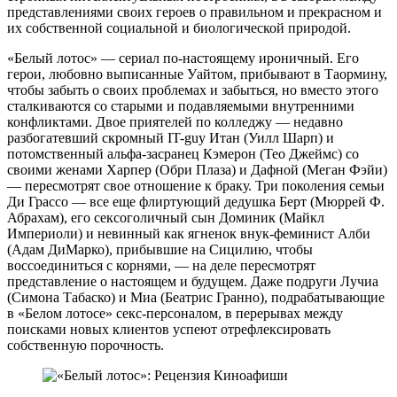
представлениями своих героев о правильном и прекрасном и
их собственной социальной и биологической природой.
«Белый лотос» — сериал по-настоящему ироничный. Его
герои, любовно выписанные Уайтом, прибывают в Таормину,
чтобы забыть о своих проблемах и забыться, но вместо этого
сталкиваются со старыми и подавляемыми внутренними
конфликтами. Двое приятелей по колледжу — недавно
разбогатевший скромный IT-guy Итан (Уилл Шарп) и
потомственный альфа-засранец Кэмерон (Тео Джеймс) со
своими женами Харпер (Обри Плаза) и Дафной (Меган Фэйи)
— пересмотрят свое отношение к браку. Три поколения семьи
Ди Грассо — все еще флиртующий дедушка Берт (Мюррей Ф.
Абрахам), его сексоголичный сын Доминик (Майкл
Империоли) и невинный как ягненок внук-феминист Алби
(Адам ДиМарко), прибывшие на Сицилию, чтобы
воссоединиться с корнями, — на деле пересмотрят
представление о настоящем и будущем. Даже подруги Лучиа
(Симона Табаско) и Миа (Беатрис Гранно), подрабатывающие
в «Белом лотосе» секс-персоналом, в перерывах между
поисками новых клиентов успеют отрефлексировать
собственную порочность.