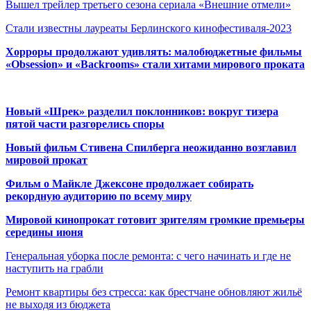
Вышел трейлер третьего сезона сериала «Внешние отмели»
Стали известны лауреаты Берлинского кинофестиваля-2023
Хорроры продолжают удивлять: малобюджетные фильмы
«Obsession» и «Backrooms» стали хитами мирового проката
Новый «Шрек» разделил поклонников: вокруг тизера
пятой части разгорелись споры
Новый фильм Стивена Спилберга неожиданно возглавил
мировой прокат
Фильм о Майкле Джексоне продолжает собирать
рекордную аудиторию по всему миру
Мировой кинопрокат готовит зрителям громкие премьеры
середины июня
Генеральная уборка после ремонта: с чего начинать и где не
наступить на грабли
Ремонт квартиры без стресса: как брестчане обновляют жильё
не выходя из бюджета