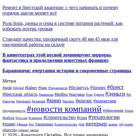
Ремонт в брестской квартире: с чего начинать и почему
порядок шагов меняет всё
Роль бора, цинка и серы в системе питания растений: как
избежать потерь урожая
Стандарт качества: прозрачный скотч 48 мм 45 мкм для
ежедневной работы на складе
В кинотеатрах этой весной доминируют хорроры,
фантастика и продолжения известных франшиз
Барановичи: очертания истории и сокровенные страницы
Метки
#брест
#беларусь
#бизнес
#apple
#Байнет
#банк
#digital
#барановичи
#деньги
#брестская_область
#война
#выставка
#ес
#вакансия
#гаи
#двери
#кино
#кризис
#маркетинг
#загадка
#зарплата
#иллюзия
#космос
#новости компаний
#образование
#недвижимость
#окна
#технологии
#строительство
#сша
#работа
#россия
#санкции
интерьер
#трамп
#экономика
дом
#фильм
#цт
#электричество
лизинг
обучение
общество
ремонт
цветы
© 2026 - Кинотеатр Октябрь. Все права защищены.