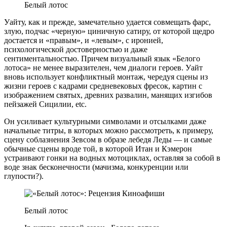
Белый лотос
Уайту, как и прежде, замечательно удается совмещать фарс,
злую, подчас «черную» циничную сатиру, от которой щедро
достается и «правым», и «левым», с иронией,
психологической достоверностью и даже
сентиментальностью. Причем визуальный язык «Белого
лотоса» не менее выразителен, чем диалоги героев. Уайт
вновь использует конфликтный монтаж, чередуя сцены из
жизни героев с кадрами средневековых фресок, картин с
изображением святых, древних развалин, манящих изгибов
пейзажей Сицилии, etc.
Он усиливает культурными символами и отсылками даже
начальные титры, в которых можно рассмотреть, к примеру,
сцену соблазнения Зевсом в образе лебедя Леды — и самые
обычные сцены вроде той, в которой Итан и Кэмерон
устраивают гонки на водных мотоциклах, оставляя за собой в
воде знак бесконечности (мачизма, конкуренции или
глупости?).
Белый лотос