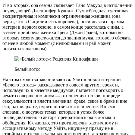
И во-вторых, оба сезона связывает Таня Макуод в исполнении
неувядающей Дженнифер Кулидж. Сумасбродная, суетливая,
эксцентричная и комически ограниченная женщина (она
верит, что в Сицилии есть королева), носившаяся с прахом
матери в первом сезоне, в самом конце рассталась с ним, а
взамен приобрела жениха Грега (Джон Грайз), который ко
второму сезону дослужился до звания мужа, готового сбежать
от нее в любой момент (с нелюбимыми и рай может
показаться шалашом).
Белый лотос
На этом сходства заканчиваются. Уайт в новой итерации
«Белого лотоса» рассказывает о совсем других героях и,
используя их в качестве медиумов, пытается поговорить о
чем-то совершенно ином — отношениях полов, природе
сексуальности и власти влечения, браке, сексе в браке и вне
его, патриархате, пуританстве и католичестве. Иными
словами, о досужих темах, которые в устах более
последовательного автора превратились бы в догмы и
обобщения. К счастью, это противоречит хаотичному и
ассоциативному методу Уайта, ищущему правду не в
стройных интеллектуальных построениях, а в зазорах между