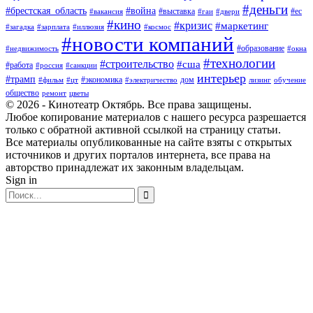
#деньги
#брестская_область
#война
#выставка
#ес
#вакансия
#гаи
#двери
#кино
#кризис
#маркетинг
#загадка
#зарплата
#иллюзия
#космос
#новости компаний
#образование
#недвижимость
#окна
#технологии
#строительство
#сша
#работа
#россия
#санкции
интерьер
#трамп
#экономика
дом
#фильм
#цт
#электричество
лизинг
обучение
общество
ремонт
цветы
© 2026 - Кинотеатр Октябрь. Все права защищены.
Любое копирование материалов с нашего ресурса разрешается
только с обратной активной ссылкой на страницу статьи.
Все материалы опубликованные на сайте взяты с открытых
источников и других порталов интернета, все права на
авторство принадлежат их законным владельцам.
Sign in