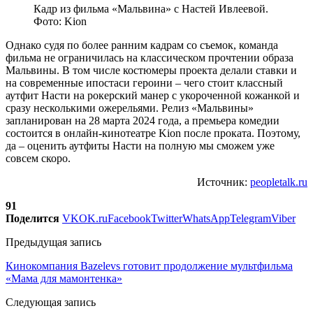
Кадр из фильма «Мальвина» с Настей Ивлеевой.
Фото: Kion
Однако судя по более ранним кадрам со съемок, команда
фильма не ограничилась на классическом прочтении образа
Мальвины. В том числе костюмеры проекта делали ставки и
на современные ипостаси героини – чего стоит классный
аутфит Насти на рокерский манер с укороченной кожанкой и
сразу несколькими ожерельями. Релиз «Мальвины»
запланирован на 28 марта 2024 года, а премьера комедии
состоится в онлайн-кинотеатре Kion после проката. Поэтому,
да – оценить аутфиты Насти на полную мы сможем уже
совсем скоро.
Источник:
peopletalk.ru
91
Поделится
VK
OK.ru
Facebook
Twitter
WhatsApp
Telegram
Viber
Предыдущая запись
Кинокомпания Bazelevs готовит продолжение мультфильма
«Мама для мамонтенка»
Следующая запись