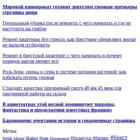
Мировой кинопрокат готовит зрителям громкие премьеры
середины июня
Генеральная уборка после ремонта: с чего начинать и где не
наступить на грабли
Ремонт квартиры без стресса: как брестчане обновляют жильё
не выходя из бюджета
Ремонт в брестской квартире: с чего начинать и почему
порядок шагов меняет всё
Роль бора, цинка и серы в системе питания растений: как
избежать потерь урожая
Стандарт качества: прозрачный скотч 48 мм 45 мкм для
ежедневной работы на складе
В кинотеатрах этой весной доминируют хорроры,
фантастика и продолжения известных франшиз
Барановичи: очертания истории и сокровенные страницы
Метки
#брест
#беларусь
#бизнес
#apple
#Байнет
#банк
#digital
#барановичи