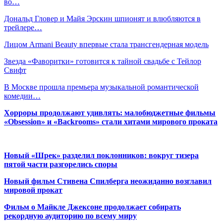
во…
Дональд Гловер и Майя Эрскин шпионят и влюбляются в
трейлере…
Лицом Armani Beauty впервые стала трансгендерная модель
Звезда «Фаворитки» готовится к тайной свадьбе с Тейлор
Свифт
В Москве прошла премьера музыкальной романтической
комедии…
Хорроры продолжают удивлять: малобюджетные фильмы
«Obsession» и «Backrooms» стали хитами мирового проката
Новый «Шрек» разделил поклонников: вокруг тизера
пятой части разгорелись споры
Новый фильм Стивена Спилберга неожиданно возглавил
мировой прокат
Фильм о Майкле Джексоне продолжает собирать
рекордную аудиторию по всему миру