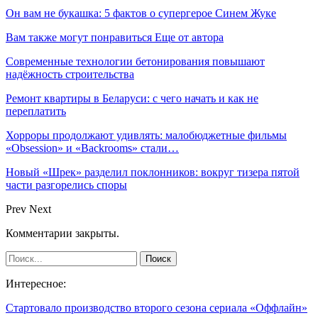
Он вам не букашка: 5 фактов о супергерое Синем Жуке
Вам также могут понравиться
Еще от автора
Современные технологии бетонирования повышают
надёжность строительства
Ремонт квартиры в Беларуси: с чего начать и как не
переплатить
Хорроры продолжают удивлять: малобюджетные фильмы
«Obsession» и «Backrooms» стали…
Новый «Шрек» разделил поклонников: вокруг тизера пятой
части разгорелись споры
Prev
Next
Комментарии закрыты.
Интересное:
Стартовало производство второго сезона сериала «Оффлайн»