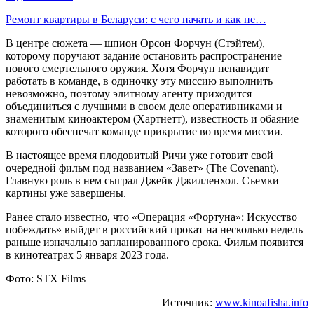
Ремонт квартиры в Беларуси: с чего начать и как не…
В центре сюжета — шпион Орсон Форчун (Стэйтем),
которому поручают задание остановить распространение
нового смертельного оружия. Хотя Форчун ненавидит
работать в команде, в одиночку эту миссию выполнить
невозможно, поэтому элитному агенту приходится
объединиться с лучшими в своем деле оперативниками и
знаменитым киноактером (Хартнетт), известность и обаяние
которого обеспечат команде прикрытие во время миссии.
В настоящее время плодовитый Ричи уже готовит свой
очередной фильм под названием «Завет» (The Covenant).
Главную роль в нем сыграл Джейк Джилленхол. Съемки
картины уже завершены.
Ранее стало известно, что «Операция «Фортуна»: Искусство
побеждать» выйдет в российский прокат на несколько недель
раньше изначально запланированного срока. Фильм появится
в кинотеатрах 5 января 2023 года.
Фото: STX Films
Источник:
www.kinoafisha.info