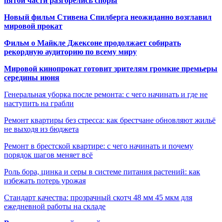
пятой части разгорелись споры
Новый фильм Стивена Спилберга неожиданно возглавил
мировой прокат
Фильм о Майкле Джексоне продолжает собирать
рекордную аудиторию по всему миру
Мировой кинопрокат готовит зрителям громкие премьеры
середины июня
Генеральная уборка после ремонта: с чего начинать и где не
наступить на грабли
Ремонт квартиры без стресса: как брестчане обновляют жильё
не выходя из бюджета
Ремонт в брестской квартире: с чего начинать и почему
порядок шагов меняет всё
Роль бора, цинка и серы в системе питания растений: как
избежать потерь урожая
Стандарт качества: прозрачный скотч 48 мм 45 мкм для
ежедневной работы на складе