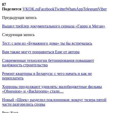
87
Поделится
VK
OK.ru
Facebook
Twitter
WhatsApp
Telegram
Viber
Предыдущая запись
Вышел трейлер документального сериала «Гарри и Меган»
Следующая запись
Тест: с кем из «Бумажного дома» ты бы встречалась
Вам также могут понравиться
Еще от автора
Современные технологии бетонирования повышают
надёжность строительства
Ремонт квартиры в Беларуси: с чего начать и как не
переплатить
Хорроры продолжают удивлять: малобюджетные фильмы
«Obsession» и «Backrooms» стали…
Новый «Шрек» разделил поклонников: вокруг тизера пятой
части разгорелись споры
Prev
Next