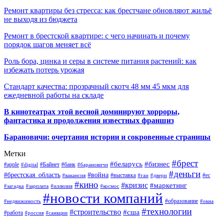
Ремонт квартиры без стресса: как брестчане обновляют жильё
не выходя из бюджета
Ремонт в брестской квартире: с чего начинать и почему
порядок шагов меняет всё
Роль бора, цинка и серы в системе питания растений: как
избежать потерь урожая
Стандарт качества: прозрачный скотч 48 мм 45 мкм для
ежедневной работы на складе
В кинотеатрах этой весной доминируют хорроры,
фантастика и продолжения известных франшиз
Барановичи: очертания истории и сокровенные страницы
Метки
#брест
#беларусь
#бизнес
#apple
#Байнет
#банк
#digital
#барановичи
#деньги
#брестская_область
#война
#выставка
#ес
#вакансия
#гаи
#двери
#кино
#кризис
#маркетинг
#загадка
#зарплата
#иллюзия
#космос
#новости компаний
#образование
#недвижимость
#окна
#технологии
#строительство
#сша
#работа
#россия
#санкции