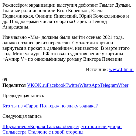
Режиссёром экранизации выступил дебютант Гамлет Дульян.
Главные роли исполнили Егор Корешков, Елена
Подкаминская, Филипп Янковский, Юрий Колокольников и
др. Продюсерами числятся братья Сарик и Гевонд
Андреасяны.
Изначально «Мы» должны были выйти осенью 2021 года,
однако позднее релиз перенесли. Сможет ли картина
вернуться в прокат в дальнейшем, неизвестно. В марте этого
года Минкультуры РФ отозвало удостоверение у картины
«Ампир V» по одноимённому роману Виктора Пелевина.
Источник:
www.film.ru
95
Поделится
VK
OK.ru
Facebook
Twitter
WhatsApp
Telegram
Viber
Предыдущая запись
Кто ты из «Гарри Поттера» по знаку зодиака?
Следующая запись
Шоураннер «Короля Талсы» обещает, что зрители увидят
Сильвестра Сталлоне с новой стороны