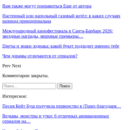
Вам также могут понравиться
Еще от автора
Настенный или напольный газовый котёл: в каких случаях
разница принципиальна
Международный кинофестиваль в Санта-Барбаре 2026:
звездные награды, мировые премьеры…
Цветы и знаки зодиака: какой букет подходит именно тебе
Чем дорамы отличаются от сериалов?
Prev
Next
Комментарии закрыты.
Интересное:
Песня Кейт Буш получила первенство в iTunes благодаря…
Ведьмы, монстры и утки: 6 отличных анимационных
сериалов на…