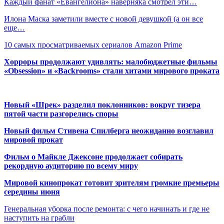
Каждый фанат «Евангелиона» наверняка смотрел эти…
Илона Маска заметили вместе с новой девушкой (а он все
еще…
10 самых просматриваемых сериалов Amazon Prime
Хорроры продолжают удивлять: малобюджетные фильмы
«Obsession» и «Backrooms» стали хитами мирового проката
Новый «Шрек» разделил поклонников: вокруг тизера
пятой части разгорелись споры
Новый фильм Стивена Спилберга неожиданно возглавил
мировой прокат
Фильм о Майкле Джексоне продолжает собирать
рекордную аудиторию по всему миру
Мировой кинопрокат готовит зрителям громкие премьеры
середины июня
Генеральная уборка после ремонта: с чего начинать и где не
наступить на грабли