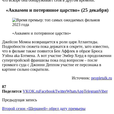
что вскоре она обнаруживает себя в другом времени.
«Аквамен и потерянное царство» (25 декабря)
«Аквамен и потерянное царство»
Джейсон Момоа возвращается к роли царя Атлантиды.
Подробности сюжета пока держатся в секрете, зато известно,
что в фильме также появится Бен Аффлек в образе Брюса
Уэйна aka Бэтмена. А вот участие Эмбер Херд в продолжении
супергеройской франшизы пока под вопросом – после
громкого суда с Джонни Деппом участие ее персонажа в
картине сильно сократили.
Источник:
peopletalk.ru
87
Поделится
VK
OK.ru
Facebook
Twitter
WhatsApp
Telegram
Viber
Предыдущая запись
Второй сезон «Шершней» обрел дату премьеры