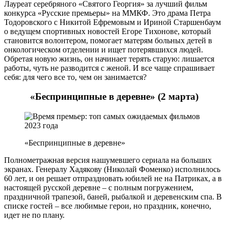
Лауреат серебряного «Святого Георгия» за лучший фильм
конкурса «Русские премьеры» на ММКФ. Это драма Петра
Тодоровского с Никитой Ефремовым и Ириной Старшенбаум
о ведущем спортивных новостей Егоре Тихонове, который
становится волонтером, помогает матерям больных детей в
онкологическом отделении и ищет потерявшихся людей.
Обретая новую жизнь, он начинает терять старую: лишается
работы, чуть не разводится с женой. И все чаще спрашивает
себя: для чего все то, чем он занимается?
«Беспринципные в деревне» (2 марта)
«Беспринципные в деревне»
Полнометражная версия нашумевшего сериала на больших
экранах. Генералу Хадякову (Николай Фоменко) исполнилось
60 лет, и он решает отпраздновать юбилей не на Патриках, а в
настоящей русской деревне – с полным погружением,
праздничной трапезой, баней, рыбалкой и деревенским спа. В
списке гостей – все любимые герои, но праздник, конечно,
идет не по плану.