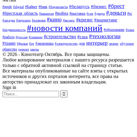
#брест
#беларусь
#бизнес
#apple
#Байнет
#банк
#digital
#барановичи
#деньги
#брестская_область
#война
#выставка
#ес
#вакансия
#гаи
#двери
#кино
#кризис
#маркетинг
#загадка
#зарплата
#иллюзия
#космос
#новости компаний
#образование
#недвижимость
#окна
#технологии
#строительство
#сша
#работа
#россия
#санкции
интерьер
#трамп
#экономика
дом
#фильм
#цт
#электричество
лизинг
обучение
общество
ремонт
цветы
© 2026 - Кинотеатр Октябрь. Все права защищены.
Любое копирование материалов с нашего ресурса разрешается
только с обратной активной ссылкой на страницу статьи.
Все материалы опубликованные на сайте взяты с открытых
источников и других порталов интернета, все права на
авторство принадлежат их законным владельцам.
Sign in