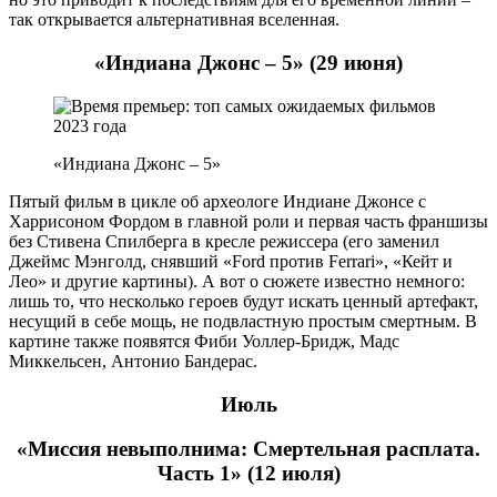
так открывается альтернативная вселенная.
«Индиана Джонс – 5» (29 июня)
«Индиана Джонс – 5»
Пятый фильм в цикле об археологе Индиане Джонсе с
Харрисоном Фордом в главной роли и первая часть франшизы
без Стивена Спилберга в кресле режиссера (его заменил
Джеймс Мэнголд, снявший «Ford против Ferrari», «Кейт и
Лео» и другие картины). А вот о сюжете известно немного:
лишь то, что несколько героев будут искать ценный артефакт,
несущий в себе мощь, не подвластную простым смертным. В
картине также появятся Фиби Уоллер-Бридж, Мадс
Миккельсен, Антонио Бандерас.
Июль
«Миссия невыполнима: Смертельная расплата.
Часть 1» (12 июля)