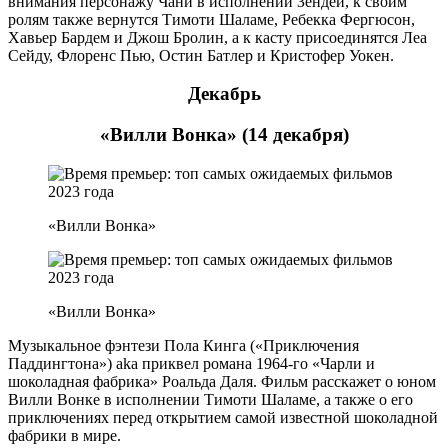
внимания персонажу Чани в исполнении Зендеи, к своим
ролям также вернутся Тимоти Шаламе, Ребекка Фергюсон,
Хавьер Бардем и Джош Бролин, а к касту присоединятся Леа
Сейду, Флоренс Пью, Остин Батлер и Кристофер Уокен.
Декабрь
«Вилли Вонка» (14 декабря)
«Вилли Вонка»
«Вилли Вонка»
Музыкальное фэнтези Пола Кинга («Приключения
Паддингтона») aka приквел романа 1964-го «Чарли и
шоколадная фабрика» Роальда Даля. Фильм расскажет о юном
Вилли Вонке в исполнении Тимоти Шаламе, а также о его
приключениях перед открытием самой известной шоколадной
фабрики в мире.