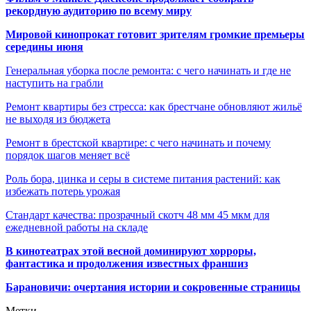
рекордную аудиторию по всему миру
Мировой кинопрокат готовит зрителям громкие премьеры
середины июня
Генеральная уборка после ремонта: с чего начинать и где не
наступить на грабли
Ремонт квартиры без стресса: как брестчане обновляют жильё
не выходя из бюджета
Ремонт в брестской квартире: с чего начинать и почему
порядок шагов меняет всё
Роль бора, цинка и серы в системе питания растений: как
избежать потерь урожая
Стандарт качества: прозрачный скотч 48 мм 45 мкм для
ежедневной работы на складе
В кинотеатрах этой весной доминируют хорроры,
фантастика и продолжения известных франшиз
Барановичи: очертания истории и сокровенные страницы
Метки