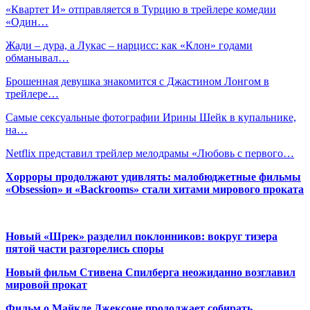
«Квартет И» отправляется в Турцию в трейлере комедии
«Один…
Жади – дура, а Лукас – нарцисс: как «Клон» годами
обманывал…
Брошенная девушка знакомится с Джастином Лонгом в
трейлере…
Самые сексуальные фотографии Ирины Шейк в купальнике,
на…
Netflix представил трейлер мелодрамы «Любовь с первого…
Хорроры продолжают удивлять: малобюджетные фильмы
«Obsession» и «Backrooms» стали хитами мирового проката
Новый «Шрек» разделил поклонников: вокруг тизера
пятой части разгорелись споры
Новый фильм Стивена Спилберга неожиданно возглавил
мировой прокат
Фильм о Майкле Джексоне продолжает собирать