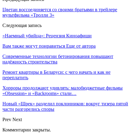
Цветан воссоединяется со своими братьями в трейлере
мультфильма «Тролли 3»
Следующая запись
«Наемный убийца»: Рецензия Киноафиши
Вам также могут понравиться
Еще от автора
Современные технологии бетонирования повышают
надёжность строительства
Ремонт квартиры в Беларуси: с чего начать и как не
переплатить
Хорроры продолжают удивлять: малобюджетные фильмы
«Obsession» и «Backrooms» стали…
Новый «Шрек» разделил поклонников: вокруг тизера пятой
части разгорелись споры
Prev
Next
Комментарии закрыты.