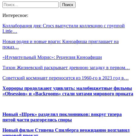
Интересное:
Коллаборация дня: Crocs выпустили коллекцию с группой
Little…
Новая родня и новые враги: Киноафиша приглашает на
показ…
«Изумительный Морис»: Рецензия Киноафиши
Тихон Жизневский раскрывает древнюю загадку в первом…
Советский космонавт переносится из 1960-го в 2023 год в…
Хорроры продолжают удивлять: малобюджетные фильмы
«Obsession» и «Backrooms» стали хитами мирового проката
Новый «Шрек» разделил поклонников: вокруг тизера
пятой части разгорелись споры
Новый фильм Стивена Спилберга неожиданно возглавил
мировой прокат