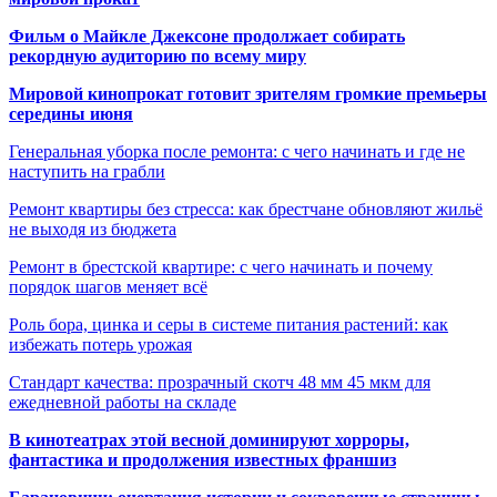
Фильм о Майкле Джексоне продолжает собирать
рекордную аудиторию по всему миру
Мировой кинопрокат готовит зрителям громкие премьеры
середины июня
Генеральная уборка после ремонта: с чего начинать и где не
наступить на грабли
Ремонт квартиры без стресса: как брестчане обновляют жильё
не выходя из бюджета
Ремонт в брестской квартире: с чего начинать и почему
порядок шагов меняет всё
Роль бора, цинка и серы в системе питания растений: как
избежать потерь урожая
Стандарт качества: прозрачный скотч 48 мм 45 мкм для
ежедневной работы на складе
В кинотеатрах этой весной доминируют хорроры,
фантастика и продолжения известных франшиз