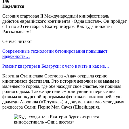
146
Поделится
Сегодня стартовал II Международный кинофестиваль
дебютов евразийского континента «Одна шестая». Он пройдет
с 15 по 20 сентября в Екатеринбурге. Как туда попасть?
Рассказываем!
Сейчас читают
Современные технологии бетонирования повышают
надёжность…
Ремонт квартиры в Беларуси: с чего начать и как не…
Картина Станислава Светлова «Ада» открыла серию
кинопоказов фестиваля. Это история девочки и ее мамы из
маленького города, где обе находят свое счастье, не покидая
родного дома. Также зрители смогли увидеть первые два
фильма конкурсной программы фестиваля: южнокорейскую
драмеди Ajoomma («Тетушка») и документальную мелодраму
режиссера Селин Перне Man Caves (Швейцария).