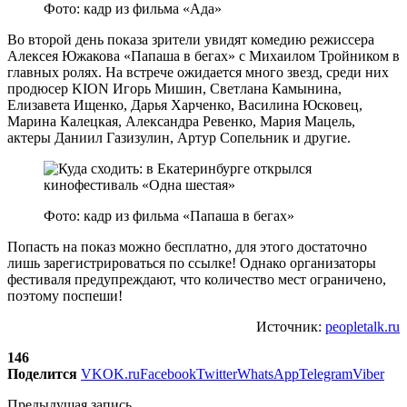
Фото: кадр из фильма «Ада»
Во второй день показа зрители увидят комедию режиссера
Алексея Южакова «Папаша в бегах» с Михаилом Тройником в
главных ролях. На встрече ожидается много звезд, среди них
продюсер KION Игорь Мишин, Светлана Камынина,
Елизавета Ищенко, Дарья Харченко, Василина Юсковец,
Марина Калецкая, Александра Ревенко, Мария Мацель,
актеры Даниил Газизулин, Артур Сопельник и другие.
Фото: кадр из фильма «Папаша в бегах»
Попасть на показ можно бесплатно, для этого достаточно
лишь зарегистрироваться по ссылке! Однако организаторы
фестиваля предупреждают, что количество мест ограничено,
поэтому поспеши!
Источник:
peopletalk.ru
146
Поделится
VK
OK.ru
Facebook
Twitter
WhatsApp
Telegram
Viber
Предыдущая запись