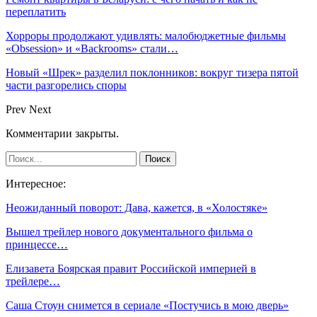
переплатить
Хорроры продолжают удивлять: малобюджетные фильмы
«Obsession» и «Backrooms» стали…
Новый «Шрек» разделил поклонников: вокруг тизера пятой
части разгорелись споры
Prev
Next
Комментарии закрыты.
Интересное:
Неожиданный поворот: Дава, кажется, в «Холостяке»
Вышел трейлер нового документального фильма о
принцессе…
Елизавета Боярская правит Российской империей в
трейлере…
Саша Стоун снимется в сериале «Постучись в мою дверь»