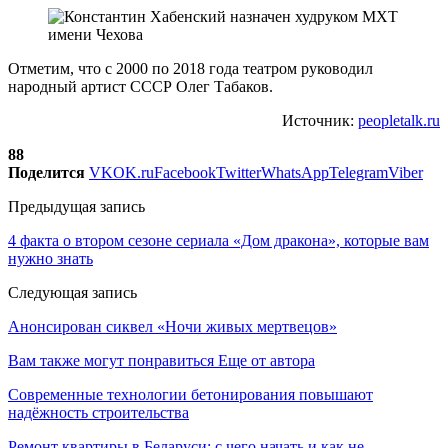
Отметим, что с 2000 по 2018 года театром руководил
народный артист СССР Олег Табаков.
Источник:
peopletalk.ru
88
Поделится
VK
OK.ru
Facebook
Twitter
WhatsApp
Telegram
Viber
Предыдущая запись
4 факта о втором сезоне сериала «Дом дракона», которые вам
нужно знать
Следующая запись
Анонсирован сиквел «Ночи живых мертвецов»
Вам также могут понравиться
Еще от автора
Современные технологии бетонирования повышают
надёжность строительства
Ремонт квартиры в Беларуси: с чего начать и как не