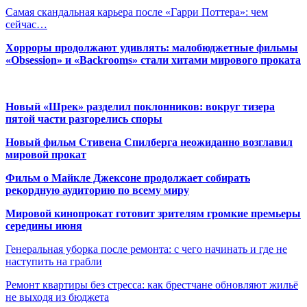
Самая скандальная карьера после «Гарри Поттера»: чем
сейчас…
Хорроры продолжают удивлять: малобюджетные фильмы
«Obsession» и «Backrooms» стали хитами мирового проката
Новый «Шрек» разделил поклонников: вокруг тизера
пятой части разгорелись споры
Новый фильм Стивена Спилберга неожиданно возглавил
мировой прокат
Фильм о Майкле Джексоне продолжает собирать
рекордную аудиторию по всему миру
Мировой кинопрокат готовит зрителям громкие премьеры
середины июня
Генеральная уборка после ремонта: с чего начинать и где не
наступить на грабли
Ремонт квартиры без стресса: как брестчане обновляют жильё
не выходя из бюджета