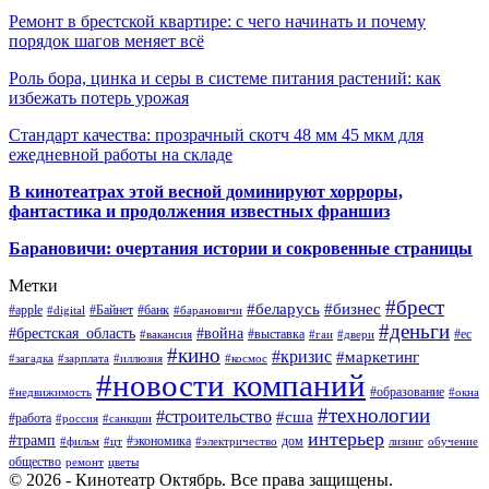
Ремонт в брестской квартире: с чего начинать и почему
порядок шагов меняет всё
Роль бора, цинка и серы в системе питания растений: как
избежать потерь урожая
Стандарт качества: прозрачный скотч 48 мм 45 мкм для
ежедневной работы на складе
В кинотеатрах этой весной доминируют хорроры,
фантастика и продолжения известных франшиз
Барановичи: очертания истории и сокровенные страницы
Метки
#брест
#беларусь
#бизнес
#apple
#Байнет
#банк
#digital
#барановичи
#деньги
#брестская_область
#война
#выставка
#ес
#вакансия
#гаи
#двери
#кино
#кризис
#маркетинг
#загадка
#зарплата
#иллюзия
#космос
#новости компаний
#образование
#недвижимость
#окна
#технологии
#строительство
#сша
#работа
#россия
#санкции
интерьер
#трамп
#экономика
дом
#фильм
#цт
#электричество
лизинг
обучение
общество
ремонт
цветы
© 2026 - Кинотеатр Октябрь. Все права защищены.