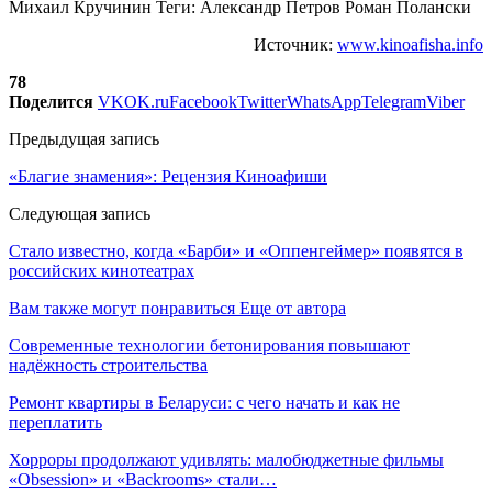
Михаил Кручинин Теги: Александр Петров Роман Полански
Источник:
www.kinoafisha.info
78
Поделится
VK
OK.ru
Facebook
Twitter
WhatsApp
Telegram
Viber
Предыдущая запись
«Благие знамения»: Рецензия Киноафиши
Следующая запись
Стало известно, когда «Барби» и «Оппенгеймер» появятся в
российских кинотеатрах
Вам также могут понравиться
Еще от автора
Современные технологии бетонирования повышают
надёжность строительства
Ремонт квартиры в Беларуси: с чего начать и как не
переплатить
Хорроры продолжают удивлять: малобюджетные фильмы
«Obsession» и «Backrooms» стали…