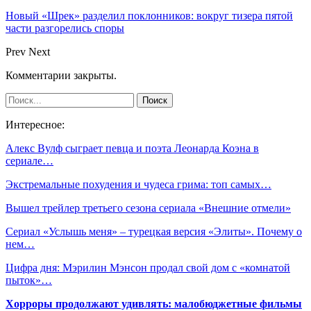
Новый «Шрек» разделил поклонников: вокруг тизера пятой
части разгорелись споры
Prev
Next
Комментарии закрыты.
Интересное:
Алекс Вулф сыграет певца и поэта Леонарда Коэна в
сериале…
Экстремальные похудения и чудеса грима: топ самых…
Вышел трейлер третьего сезона сериала «Внешние отмели»
Сериал «Услышь меня» – турецкая версия «Элиты». Почему о
нем…
Цифра дня: Мэрилин Мэнсон продал свой дом с «комнатой
пыток»…
Хорроры продолжают удивлять: малобюджетные фильмы