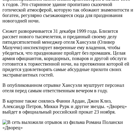
х годов. Это старинное здание пропитано сказочной
готической атмосферой, которую так обожают знаменитости и
богатеи, регулярно съезжающееся сюда для празднования
новогодней ночи.
Сюжет разворачивается 31 декабря 1999 года. Близится
рассвет нового тысячелетия, и преданный своему делу
пятидесятилетний менеджер отеля Хансуэли (Оливер
Мазуччи) инспектирует вверенные ему владения, чтобы
убедиться, что празднование пройдет без промашек. Целая
армия официантов, коридорных, поваров и другой обслуги
готовится к торжественной ночи, на протяжении которой ей
придется удовлетворять самые абсурдные прихоти своих
экстравагантных гостей.
В опубликованном отрывке Хансуэли муштрует персонал
отеля перед самым ответственным вечером в году.
В картине также снялись Фанни Ардан, Джон Клиз,
Александр Петров, Микки Рурк и другие звезды. «Дворец»
выйдет в официальный российский прокат 23 ноября.