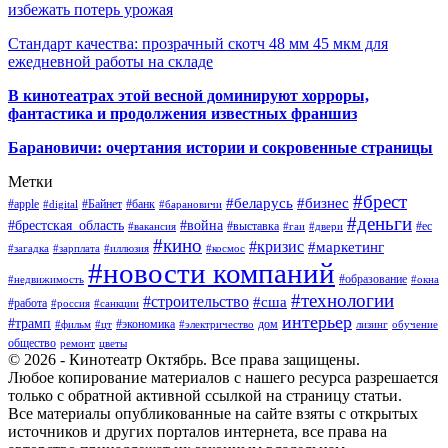
избежать потерь урожая
Стандарт качества: прозрачный скотч 48 мм 45 мкм для
ежедневной работы на складе
В кинотеатрах этой весной доминируют хорроры,
фантастика и продолжения известных франшиз
Барановичи: очертания истории и сокровенные страницы
Метки
#брест
#беларусь
#бизнес
#apple
#Байнет
#банк
#digital
#барановичи
#деньги
#брестская_область
#война
#выставка
#ес
#вакансия
#гаи
#двери
#кино
#кризис
#маркетинг
#загадка
#зарплата
#иллюзия
#космос
#новости компаний
#образование
#недвижимость
#окна
#технологии
#строительство
#сша
#работа
#россия
#санкции
интерьер
#трамп
#экономика
дом
#фильм
#цт
#электричество
лизинг
обучение
общество
ремонт
цветы
© 2026 - Кинотеатр Октябрь. Все права защищены.
Любое копирование материалов с нашего ресурса разрешается
только с обратной активной ссылкой на страницу статьи.
Все материалы опубликованные на сайте взяты с открытых
источников и других порталов интернета, все права на