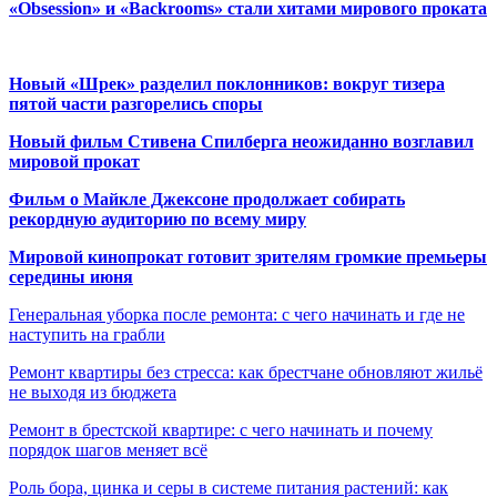
«Obsession» и «Backrooms» стали хитами мирового проката
Новый «Шрек» разделил поклонников: вокруг тизера
пятой части разгорелись споры
Новый фильм Стивена Спилберга неожиданно возглавил
мировой прокат
Фильм о Майкле Джексоне продолжает собирать
рекордную аудиторию по всему миру
Мировой кинопрокат готовит зрителям громкие премьеры
середины июня
Генеральная уборка после ремонта: с чего начинать и где не
наступить на грабли
Ремонт квартиры без стресса: как брестчане обновляют жильё
не выходя из бюджета
Ремонт в брестской квартире: с чего начинать и почему
порядок шагов меняет всё
Роль бора, цинка и серы в системе питания растений: как