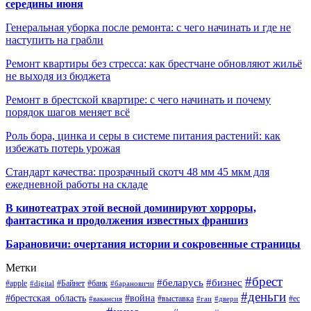
середины июня
Генеральная уборка после ремонта: с чего начинать и где не
наступить на грабли
Ремонт квартиры без стресса: как брестчане обновляют жильё
не выходя из бюджета
Ремонт в брестской квартире: с чего начинать и почему
порядок шагов меняет всё
Роль бора, цинка и серы в системе питания растений: как
избежать потерь урожая
Стандарт качества: прозрачный скотч 48 мм 45 мкм для
ежедневной работы на складе
В кинотеатрах этой весной доминируют хорроры,
фантастика и продолжения известных франшиз
Барановичи: очертания истории и сокровенные страницы
Метки
#брест
#беларусь
#бизнес
#apple
#Байнет
#банк
#digital
#барановичи
#деньги
#брестская_область
#война
#выставка
#ес
#вакансия
#гаи
#двери