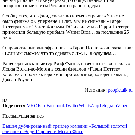
несмотря на негативную реакцию общественности на
неоднозначные твиты Роулинг о трансгендерах.
Сообщается, что Дэвид сказал во время встречи: «У нас не
было фильма о Супермене 13 лет. Мы не снимали «Гарри
Поттера» уже 15 лет. Фильмы DC и фильмы о Гарри Поттере
приносили большую прибыль Warner Bros… за последние 25
лет».
О продолжении кинофраншизы «Гарри Поттер» он сказал так:
«Если мы сможем что-то сделать с Дж. К. в будущем…»
Ранее британский актер Рэйф Файнс, известный своей ролью
Лорда Волан-де-Морта в серии фильмов «Гарри Поттер»,
встал на сторону автора книг про мальчика, который выжил,
Джоан Роулинг.
Источник:
peopletalk.ru
87
Поделится
VK
OK.ru
Facebook
Twitter
WhatsApp
Telegram
Viber
Предыдущая запись
Вышел дублированный трейлер комедии «Большой золотой
слиток» с Энди Гарсией и Меган Фокс