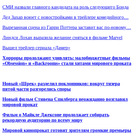
СМИ назвали главного кандидата на роль следующего Бонда
Дед Захар воюет с новостройками в трейлере комедийного…
Вырезанная сцена из Гарри Поттера заставит вас по-новому…
Линдси Лохан выразила желание сняться в фильме Marvel
Вышел трейлер сериала «Дамер»
Хорроры продолжают удивлять: малобюджетные фильмы
«Obsession» и «Backrooms» стали хитами мирового проката
Новый «Шрек» разделил поклонников: вокруг тизера
пятой части разгорелись споры
Новый фильм Стивена Спилберга неожиданно возглавил
мировой прокат
Фильм о Майкле Джексоне продолжает собирать
рекордную аудиторию по всему миру
Мировой кинопрокат готовит зрителям громкие премьеры