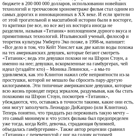
бюджете в 200 000 000 долларов, использовании новейших
технологий и трехчасовом хронометраже фильм стал одним из
самых дорогих и инновационных в XX веке. И если зрители
от этой трогательной и масштабной истории были в восторге,
то критики (не все, но все же) их восторга иногда не
разделяли, называя «Титаник» воплощением дурного вкуса и
примитивных технологий. Итальянский ученый, философ и
теоретик культуры Умберто Эко позже, в 1998-м, напишет:
«Все дело в том, что Кейт Уинслет как две капли воды похожа
на тех американских девушек, которые бегают смотреть
«Титаник»; ведь эти девушки похожи не на Шэрон Стоун, а
именно на нее; девушки, вскормленные на гамбургерах, чей
идеал (угадайте кто) – Моника Левински, – а мы-то
удивляемся, как это Клинтон нажил себе неприятности из-за
простушки, которой не мешало бы сбросить пару-другую
килограммов. Эти типичные американские девушки, которые
всю жизнь проводят перед зеркалом, раздумывая, как бы стать
похожими на Шэрон Стоун, посмотрев «Титаник»,
убеждаются, что, оставаясь в точности такими, какие они есть,
они могут заполучить Леонардо ДиКаприо (или Клинтона).
Теперь понятно, что тридцать раз переживать такую мечту –
это самый минимум и что успех фильма был предопределен
уже тогда, когда Кейт, девочка, страдающая булимией,
объедалась гамбургерами». Также автор рецензии сравнил
«Титаник» с перевернутой с ног на голову историей