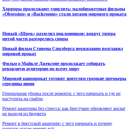
Хорроры продолжают удивлять: малобюджетные фильмы
«Obsession» и «Backrooms» стали хитами мирового проката
Новый «Шрек» разделил поклонников: вокруг тизера
пятой части разгорелись споры
Новый фильм Стивена Спилберга неожиданно возглавил
мировой прокат
Фильм о Майкле Джексоне продолжает собирать
рекордную аудиторию по всему миру
Мировой кинопрокат готовит зрителям громкие премьеры
середины июня
Генеральная уборка после ремонта: с чего начинать и где не
наступить на грабли
Ремонт квартиры без стресса: как брестчане обновляют жильё
не выходя из бюджета
Ремонт в брестской квартире: с чего начинать и почему
порядок шагов меняет всё