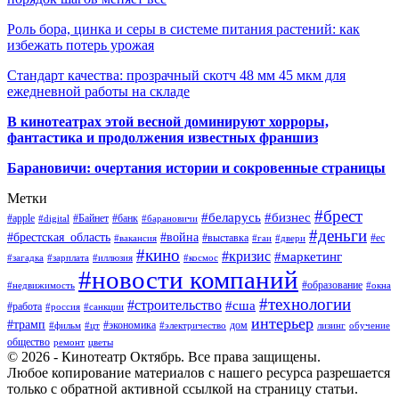
Роль бора, цинка и серы в системе питания растений: как
избежать потерь урожая
Стандарт качества: прозрачный скотч 48 мм 45 мкм для
ежедневной работы на складе
В кинотеатрах этой весной доминируют хорроры,
фантастика и продолжения известных франшиз
Барановичи: очертания истории и сокровенные страницы
Метки
#брест
#беларусь
#бизнес
#apple
#Байнет
#банк
#digital
#барановичи
#деньги
#брестская_область
#война
#выставка
#ес
#вакансия
#гаи
#двери
#кино
#кризис
#маркетинг
#загадка
#зарплата
#иллюзия
#космос
#новости компаний
#образование
#недвижимость
#окна
#технологии
#строительство
#сша
#работа
#россия
#санкции
интерьер
#трамп
#экономика
дом
#фильм
#цт
#электричество
лизинг
обучение
общество
ремонт
цветы
© 2026 - Кинотеатр Октябрь. Все права защищены.
Любое копирование материалов с нашего ресурса разрешается
только с обратной активной ссылкой на страницу статьи.