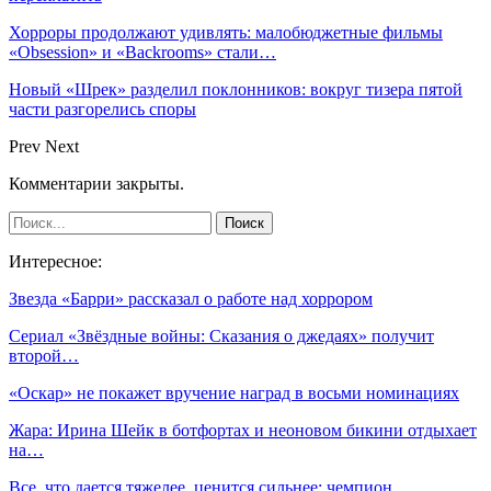
Хорроры продолжают удивлять: малобюджетные фильмы
«Obsession» и «Backrooms» стали…
Новый «Шрек» разделил поклонников: вокруг тизера пятой
части разгорелись споры
Prev
Next
Комментарии закрыты.
Интересное:
Звезда «Барри» рассказал о работе над хоррором
Сериал «Звёздные войны: Сказания о джедаях» получит
второй…
«Оскар» не покажет вручение наград в восьми номинациях
Жара: Ирина Шейк в ботфортах и неоновом бикини отдыхает
на…
Все, что дается тяжелее, ценится сильнее: чемпион…