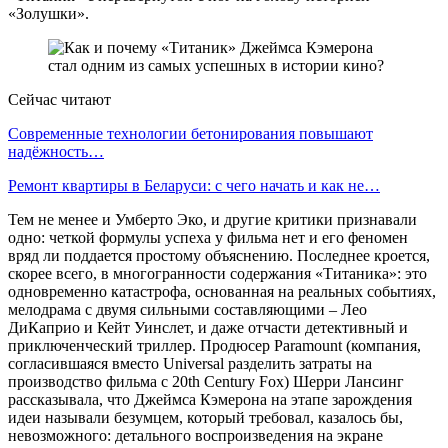
«Золушки».
Сейчас читают
Современные технологии бетонирования повышают
надёжность…
Ремонт квартиры в Беларуси: с чего начать и как не…
Тем не менее и Умберто Эко, и другие критики признавали
одно: четкой формулы успеха у фильма нет и его феномен
вряд ли поддается простому объяснению. Последнее кроется,
скорее всего, в многогранности содержания «Титаника»: это
одновременно катастрофа, основанная на реальных событиях,
мелодрама с двумя сильными составляющими – Лео
ДиКаприо и Кейт Уинслет, и даже отчасти детективный и
приключенческий триллер. Продюсер Paramount (компания,
согласившаяся вместо Universal разделить затраты на
производство фильма с 20th Century Fox) Шерри Лансинг
рассказывала, что Джеймса Кэмерона на этапе зарождения
идеи называли безумцем, который требовал, казалось бы,
невозможного: детального воспроизведения на экране