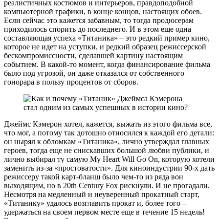
реалистичных костюмов и интерьеров, правдоподобной
компьютерной графики, в конце концов, настоящих обоев.
Если сейчас это кажется забавным, то тогда продюсерам
приходилось спорить до последнего. И в этом еще одна
составляющая успеха «Титаника» – это редкий пример кино,
которое не идет на уступки, и редкий образец режиссерской
бескомпромиссности, сделавшей картину настоящим
событием. В какой-то момент, когда финансирование фильма
было под угрозой, он даже отказался от собственного
гонорара в пользу процентов от сборов.
Джеймс Кэмерон хотел, кажется, выжать из этого фильма все,
что мог, а потому так дотошно относился к каждой его детали:
он нырял к обломкам «Титаника», лично утверждал главных
героев, тогда еще не снискавших большой любви публики, и
лично выбирал ту самую My Heart Will Go On, которую хотели
заменить из-за «простоватости». Для киноиндустрии 90-х дать
режиссеру такой карт-бланш было чем-то из ряда вон
выходящим, но в 20th Century Fox рискнули. И не прогадали.
Несмотря на медленный и неуверенный прокатный старт,
«Титанику» удалось возглавить прокат и, более того –
удержаться на своем первом месте еще в течение 15 недель!