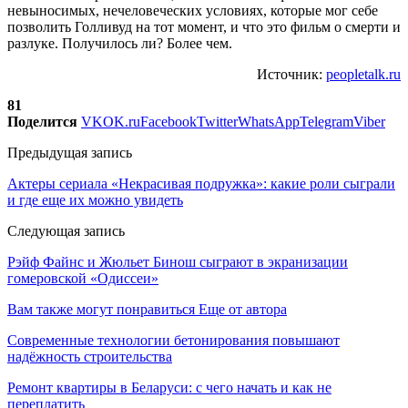
невыносимых, нечеловеческих условиях, которые мог себе
позволить Голливуд на тот момент, и что это фильм о смерти и
разлуке. Получилось ли? Более чем.
Источник:
peopletalk.ru
81
Поделится
VK
OK.ru
Facebook
Twitter
WhatsApp
Telegram
Viber
Предыдущая запись
Актеры сериала «Некрасивая подружка»: какие роли сыграли
и где еще их можно увидеть
Следующая запись
Рэйф Файнс и Жюльет Бинош сыграют в экранизации
гомеровской «Одиссеи»
Вам также могут понравиться
Еще от автора
Современные технологии бетонирования повышают
надёжность строительства
Ремонт квартиры в Беларуси: с чего начать и как не
переплатить