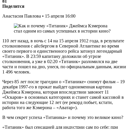
81
Поделится
Анастасия Павлова • 15 апреля 16:00
110 лет назад, в ночь с 14 на 15 апреля 1912 года, в результате
столкновения с айсбергом в Северной Атлантике во время
своего первого и единственного рейса затонул легендарный
«Титаник». В 23:59 капитану доложили об угрозе
столкновения, а уже в 02:20 «Титаник» разломился на две
части и пошел на дно, унеся, по официальным данным, жизни
1 496 человек.
Через 85 лет после трагедии о «Титанике» снимут фильм – 19
декабря 1997-го в прокат выйдет одноименная картина
Джеймса Кэмерона, которая впоследствии завоюет 11
«Оскаров» в основных категориях и станет самой кассовой в
истории на следующие 12 лет (ее рекорд побьет, кстати,
работа того же Кэмерона – «Аватар»).
В чем секрет успеха «Титаника» и почему это великое кино?
«Титаник» был сенсацией для индустрии сам по себе: при