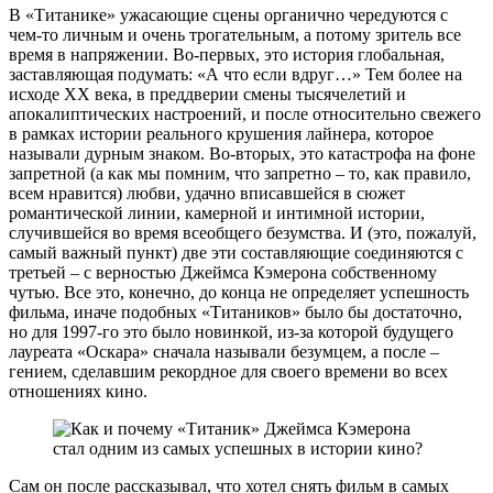
В «Титанике» ужасающие сцены органично чередуются с
чем-то личным и очень трогательным, а потому зритель все
время в напряжении. Во-первых, это история глобальная,
заставляющая подумать: «А что если вдруг…» Тем более на
исходе XX века, в преддверии смены тысячелетий и
апокалиптических настроений, и после относительно свежего
в рамках истории реального крушения лайнера, которое
называли дурным знаком. Во-вторых, это катастрофа на фоне
запретной (а как мы помним, что запретно – то, как правило,
всем нравится) любви, удачно вписавшейся в сюжет
романтической линии, камерной и интимной истории,
случившейся во время всеобщего безумства. И (это, пожалуй,
самый важный пункт) две эти составляющие соединяются с
третьей – с верностью Джеймса Кэмерона собственному
чутью. Все это, конечно, до конца не определяет успешность
фильма, иначе подобных «Титаников» было бы достаточно,
но для 1997-го это было новинкой, из-за которой будущего
лауреата «Оскара» сначала называли безумцем, а после –
гением, сделавшим рекордное для своего времени во всех
отношениях кино.
Сам он после рассказывал, что хотел снять фильм в самых