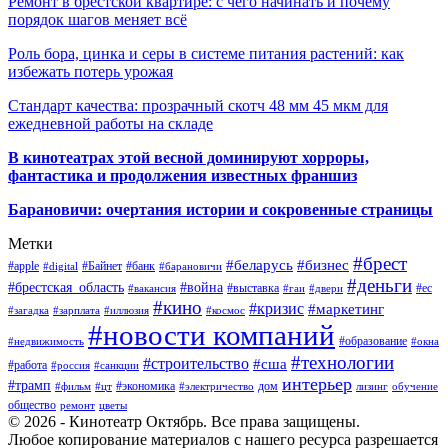
Ремонт в брестской квартире: с чего начинать и почему
порядок шагов меняет всё
Роль бора, цинка и серы в системе питания растений: как
избежать потерь урожая
Стандарт качества: прозрачный скотч 48 мм 45 мкм для
ежедневной работы на складе
В кинотеатрах этой весной доминируют хорроры,
фантастика и продолжения известных франшиз
Барановичи: очертания истории и сокровенные страницы
Метки
#брест
#беларусь
#бизнес
#apple
#Байнет
#банк
#digital
#барановичи
#деньги
#брестская_область
#война
#выставка
#ес
#вакансия
#гаи
#двери
#кино
#кризис
#маркетинг
#загадка
#зарплата
#иллюзия
#космос
#новости компаний
#образование
#недвижимость
#окна
#технологии
#строительство
#сша
#работа
#россия
#санкции
интерьер
#трамп
#экономика
дом
#фильм
#цт
#электричество
лизинг
обучение
общество
ремонт
цветы
© 2026 - Кинотеатр Октябрь. Все права защищены.
Любое копирование материалов с нашего ресурса разрешается