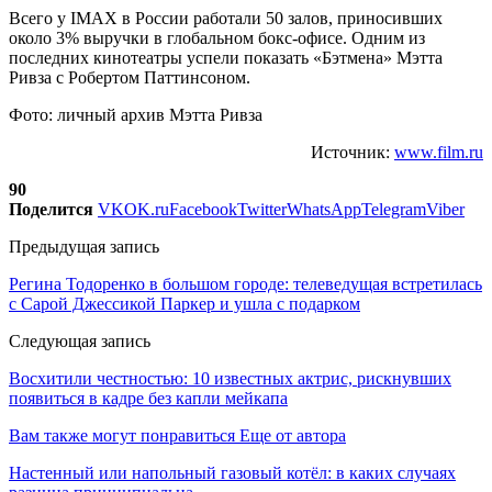
Всего у IMAX в России работали 50 залов, приносивших
около 3% выручки в глобальном бокс-офисе. Одним из
последних кинотеатры успели показать «Бэтмена» Мэтта
Ривза с Робертом Паттинсоном.
Фото: личный архив Мэтта Ривза
Источник:
www.film.ru
90
Поделится
VK
OK.ru
Facebook
Twitter
WhatsApp
Telegram
Viber
Предыдущая запись
Регина Тодоренко в большом городе: телеведущая встретилась
с Сарой Джессикой Паркер и ушла с подарком
Следующая запись
Восхитили честностью: 10 известных актрис, рискнувших
появиться в кадре без капли мейкапа
Вам также могут понравиться
Еще от автора
Настенный или напольный газовый котёл: в каких случаях