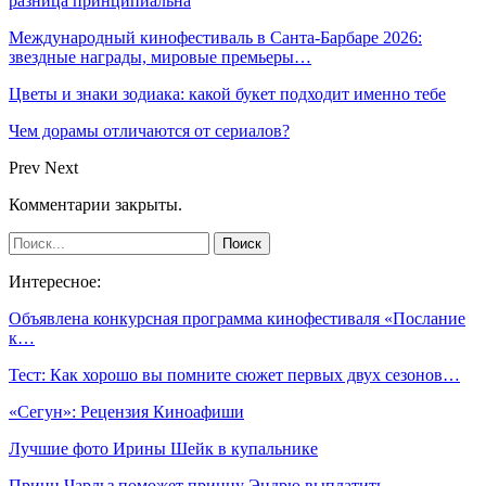
разница принципиальна
Международный кинофестиваль в Санта-Барбаре 2026:
звездные награды, мировые премьеры…
Цветы и знаки зодиака: какой букет подходит именно тебе
Чем дорамы отличаются от сериалов?
Prev
Next
Комментарии закрыты.
Интересное:
Объявлена конкурсная программа кинофестиваля «Послание
к…
Тест: Как хорошо вы помните сюжет первых двух сезонов…
«Сегун»: Рецензия Киноафиши
Лучшие фото Ирины Шейк в купальнике
Принц Чарльз поможет принцу Эндрю выплатить