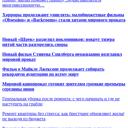
многомиллионную…
Хорроры продолжают удивлять: малобюджетные фильмы
«Obsession» и «Backrooms» стали хитами мирового проката
Новый «Шрек» разделил поклонников: вокруг тизера
пятой части разгорелись споры
Новый фильм Стивена Спилберга неожиданно возглавил
мировой прокат
Фильм о Майкле Джексоне продолжает собирать
рекордную аудиторию по всему миру
Мировой кинопрокат готовит зрителям громкие премьеры
середины июня
Генеральная уборка после ремонта: с чего начинать и где не
наступить на грабли
Ремонт квартиры без стресса: как брестчане обновляют жильё
не выходя из бюджета