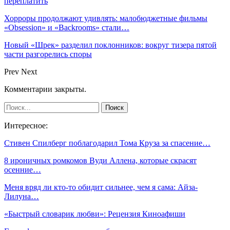
переплатить
Хорроры продолжают удивлять: малобюджетные фильмы
«Obsession» и «Backrooms» стали…
Новый «Шрек» разделил поклонников: вокруг тизера пятой
части разгорелись споры
Prev
Next
Комментарии закрыты.
Интересное:
Стивен Спилберг поблагодарил Тома Круза за спасение…
8 ироничных ромкомов Вуди Аллена, которые скрасят
осенние…
Меня вряд ли кто-то обидит сильнее, чем я сама: Айза-
Лилуна…
«Быстрый словарик любви»: Рецензия Киноафиши