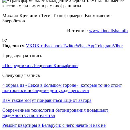
Михаил Кручинин Теги: Трансформеры: Восхождение
Звероботов
Источник:
www.kinoafisha.info
97
Поделится
VK
OK.ru
Facebook
Twitter
WhatsApp
Telegram
Viber
Предыдущая запись
«Посредники»: Рецензия Киноафиши
Следующая запись
4 образа из «Секса в большом городе», которые точно стоит
повторить в последние дни уходящего лета
Вам также могут понравиться
Еще от автора
Современные технологии бетонирования повышают
надёжность строительства
Ремонт квартиры в Беларуси: с чего начать и как не