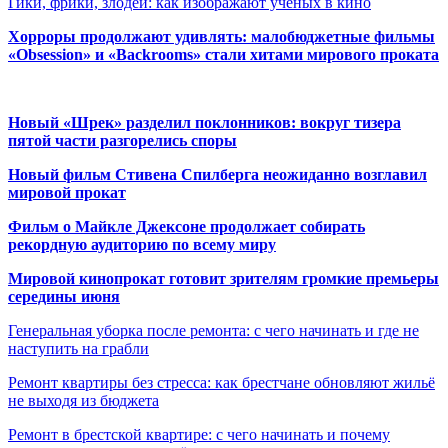
Гики, фрики, злодеи: как изображают ученых в кино
Хорроры продолжают удивлять: малобюджетные фильмы
«Obsession» и «Backrooms» стали хитами мирового проката
Новый «Шрек» разделил поклонников: вокруг тизера
пятой части разгорелись споры
Новый фильм Стивена Спилберга неожиданно возглавил
мировой прокат
Фильм о Майкле Джексоне продолжает собирать
рекордную аудиторию по всему миру
Мировой кинопрокат готовит зрителям громкие премьеры
середины июня
Генеральная уборка после ремонта: с чего начинать и где не
наступить на грабли
Ремонт квартиры без стресса: как брестчане обновляют жильё
не выходя из бюджета
Ремонт в брестской квартире: с чего начинать и почему