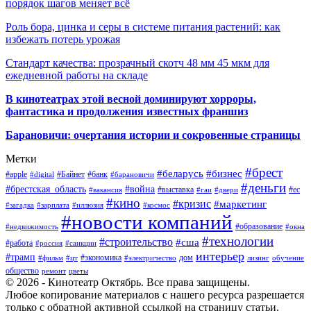
порядок шагов меняет всё
Роль бора, цинка и серы в системе питания растений: как
избежать потерь урожая
Стандарт качества: прозрачный скотч 48 мм 45 мкм для
ежедневной работы на складе
В кинотеатрах этой весной доминируют хорроры,
фантастика и продолжения известных франшиз
Барановичи: очертания истории и сокровенные страницы
Метки
#брест
#беларусь
#бизнес
#apple
#Байнет
#банк
#digital
#барановичи
#деньги
#брестская_область
#война
#выставка
#ес
#вакансия
#гаи
#двери
#кино
#кризис
#маркетинг
#загадка
#зарплата
#иллюзия
#космос
#новости компаний
#образование
#недвижимость
#окна
#технологии
#строительство
#сша
#работа
#россия
#санкции
интерьер
#трамп
#экономика
дом
#фильм
#цт
#электричество
лизинг
обучение
общество
ремонт
цветы
© 2026 - Кинотеатр Октябрь. Все права защищены.
Любое копирование материалов с нашего ресурса разрешается
только с обратной активной ссылкой на страницу статьи.