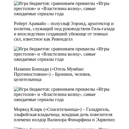
Роберт Арамайо – полуэльф Элронд, архитектор и
политик, служащий под руководством Гиль-галада
и впоследствии создавший убежище от темных
сил, известное как Ривенделл
Назанин Бониади («Отель Мумбаи:
Противостояние») – Бронвин, человек,
целительница
Морвед Кларк («Спасительница») – Галадриэль,
эльфийская владычица, младшая дочь повелителя
племени нолдор Валинора Финарфина и Эарвениз