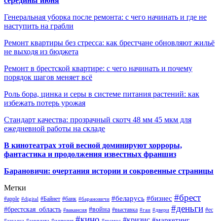
середины июня
Генеральная уборка после ремонта: с чего начинать и где не
наступить на грабли
Ремонт квартиры без стресса: как брестчане обновляют жильё
не выходя из бюджета
Ремонт в брестской квартире: с чего начинать и почему
порядок шагов меняет всё
Роль бора, цинка и серы в системе питания растений: как
избежать потерь урожая
Стандарт качества: прозрачный скотч 48 мм 45 мкм для
ежедневной работы на складе
В кинотеатрах этой весной доминируют хорроры,
фантастика и продолжения известных франшиз
Барановичи: очертания истории и сокровенные страницы
Метки
#брест
#беларусь
#бизнес
#apple
#Байнет
#банк
#digital
#барановичи
#деньги
#брестская_область
#война
#выставка
#ес
#вакансия
#гаи
#двери
#кино
#кризис
#маркетинг
#загадка
#зарплата
#иллюзия
#космос