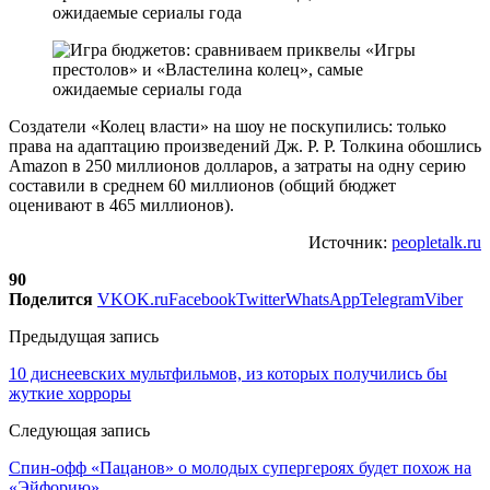
Создатели «Колец власти» на шоу не поскупились: только
права на адаптацию произведений Дж. Р. Р. Толкина обошлись
Amazon в 250 миллионов долларов, а затраты на одну серию
составили в среднем 60 миллионов (общий бюджет
оценивают в 465 миллионов).
Источник:
peopletalk.ru
90
Поделится
VK
OK.ru
Facebook
Twitter
WhatsApp
Telegram
Viber
Предыдущая запись
10 диснеевских мультфильмов, из которых получились бы
жуткие хорроры
Следующая запись
Спин-офф «Пацанов» о молодых супергероях будет похож на
«Эйфорию»