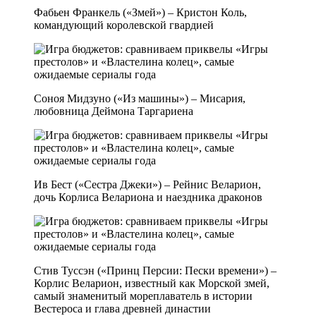
Фабьен Франкель («Змей») – Кристон Коль,
командующий королевской гвардией
Соноя Мидзуно («Из машины») – Мисария,
любовница Деймона Таргариена
Ив Бест («Сестра Джеки») – Рейнис Веларион,
дочь Корлиса Велариона и наездника драконов
Стив Туссэн («Принц Персии: Пески времени») –
Корлис Веларион, известный как Морской змей,
самый знаменитый мореплаватель в истории
Вестероса и глава древней династии