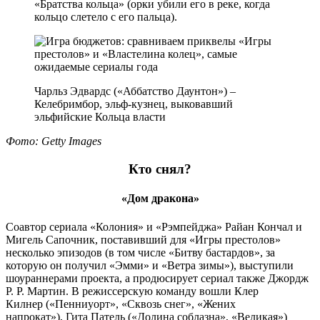
«Братства кольца» (орки убили его в реке, когда
кольцо слетело с его пальца).
Чарльз Эдвардс («Аббатство Даунтон») –
Келебримбор, эльф-кузнец, выковавший
эльфийские Кольца власти
Фото: Getty Images
Кто снял?
«Дом дракона»
Соавтор сериала «Колония» и «Рэмпейджа» Райан Кончал и
Мигель Сапочник, поставивший для «Игры престолов»
несколько эпизодов (в том числе «Битву бастардов», за
которую он получил «Эмми» и «Ветра зимы»), выступили
шоураннерами проекта, а продюсирует сериал также Джордж
Р. Р. Мартин. В режиссерскую команду вошли Клер
Килнер («Пенниуорт», «Сквозь снег», «Жених
напрокат»), Гита Патель («Долина соблазна», «Великая»)