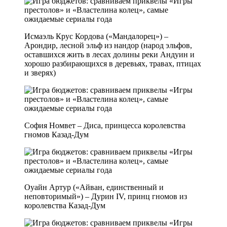
Исмаэль Крус Кордова («Мандалорец») –
Арондир, лесной эльф из нандор (народ эльфов,
оставшихся жить в лесах долины реки Андуин и
хорошо разбирающихся в деревьях, травах, птицах
и зверях)
София Номвет – Диса, принцесса королевства
гномов Казад-Дум
Оуайн Артур («Айван, единственный и
неповторимый») – Дурин IV, принц гномов из
королевства Казад-Дум