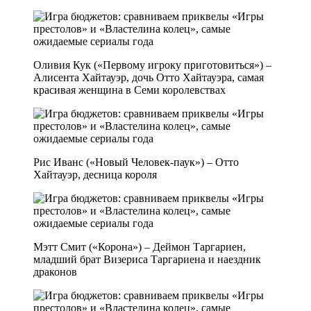
Оливия Кук («Первому игроку приготовиться») –
Алисента Хайтауэр, дочь Отто Хайтауэра, самая
красивая женщина в Семи королевствах
Рис Иванс («Новый Человек-паук») – Отто
Хайтауэр, десница короля
Мэтт Смит («Корона») – Деймон Таргариен,
младший брат Визериса Таргариена и наездник
драконов