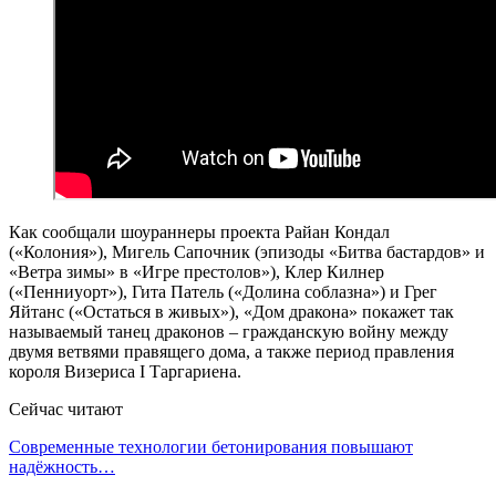
Как сообщали шоураннеры проекта Райан Кондал
(«Колония»), Мигель Сапочник (эпизоды «Битва бастардов» и
«Ветра зимы» в «Игре престолов»), Клер Килнер
(«Пенниуорт»), Гита Патель («Долина соблазна») и Грег
Яйтанс («Остаться в живых»), «Дом дракона» покажет так
называемый танец драконов – гражданскую войну между
двумя ветвями правящего дома, а также период правления
короля Визериса I Таргариена.
Сейчас читают
Современные технологии бетонирования повышают
надёжность…