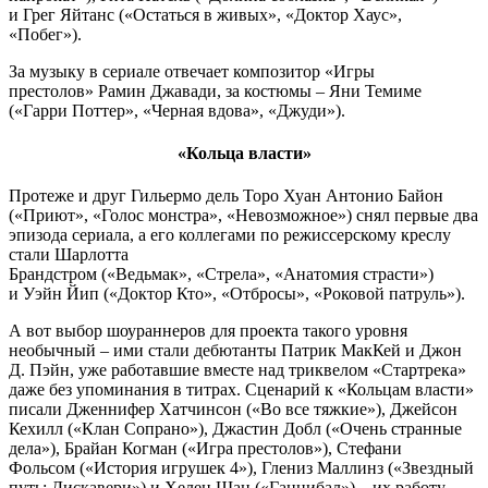
и Грег Яйтанс («Остаться в живых», «Доктор Хаус»,
«Побег»).
За музыку в сериале отвечает композитор «Игры
престолов» Рамин Джавади, за костюмы – Яни Темиме
(«Гарри Поттер», «Черная вдова», «Джуди»).
«Кольца власти»
Протеже и друг Гильермо дель Торо Хуан Антонио Байон
(«Приют», «Голос монстра», «Невозможное») снял первые два
эпизода сериала, а его коллегами по режиссерскому креслу
стали Шарлотта
Брандстром («Ведьмак», «Стрела», «Анатомия страсти»)
и Уэйн Йип («Доктор Кто», «Отбросы», «Роковой патруль»).
А вот выбор шоураннеров для проекта такого уровня
необычный – ими стали дебютанты Патрик МакКей и Джон
Д. Пэйн, уже работавшие вместе над триквелом «Стартрека»
даже без упоминания в титрах. Сценарий к «Кольцам власти»
писали Дженнифер Хатчинсон («Во все тяжкие»), Джейсон
Кехилл («Клан Сопрано»), Джастин Добл («Очень странные
дела»), Брайан Когман («Игра престолов»), Стефани
Фольсом («История игрушек 4»), Глениз Маллинз («Звездный
путь: Дискавери») и Хелен Шан («Ганнибал») – их работу