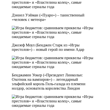
Дэниел Уэйман («Пуаро») – таинственный
«человек с метеора»
Джозеф Моул (Бенджен Старк из «Игры
престолов») – новый герой по имени Адар
Бенджамин Уокер («Президент Линкольн:
Охотник на вампиров») – легендарный
эльфийский король Гиль-галада из племени
нолдор, основатель королевства Линдон