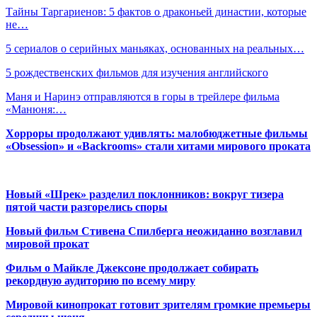
Тайны Таргариенов: 5 фактов о драконьей династии, которые
не…
5 сериалов о серийных маньяках, основанных на реальных…
5 рождественских фильмов для изучения английского
Маня и Наринэ отправляются в горы в трейлере фильма
«Манюня:…
Хорроры продолжают удивлять: малобюджетные фильмы
«Obsession» и «Backrooms» стали хитами мирового проката
Новый «Шрек» разделил поклонников: вокруг тизера
пятой части разгорелись споры
Новый фильм Стивена Спилберга неожиданно возглавил
мировой прокат
Фильм о Майкле Джексоне продолжает собирать
рекордную аудиторию по всему миру
Мировой кинопрокат готовит зрителям громкие премьеры