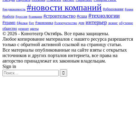
#новости компаний
#образование
#недвижимость
#окна
#технологии
#строительство
#сша
#работа
#россия
#санкции
интерьер
#трамп
#экономика
дом
#фильм
#цт
#электричество
лизинг
обучение
общество
ремонт
цветы
© 2026 - Кинотеатр Октябрь. Все права защищены.
Любое копирование материалов с нашего ресурса разрешается
только с обратной активной ссылкой на страницу статьи.
Все материалы опубликованные на сайте взяты с открытых
источников и других порталов интернета, все права на
авторство принадлежат их законным владельцам.
Sign in