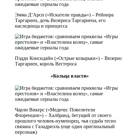
Эмма Д’Арси («Искатели правды») – Рейнира
Таргариен, дочь Визериса Таргариена, его
наследница и принцесса
Пэдди Консидайн («Острые козырьки») – Визерис
Таргариен, король Вестероса
«Кольца власти»
Чарли Викерс («Медичи: Повелители
Флоренции») – Халбранд, бегущий от своего
прошлого человек-нуменорец, чья судьба тесно
связана с Галадриэль (еще один оригинальный
персонаж)