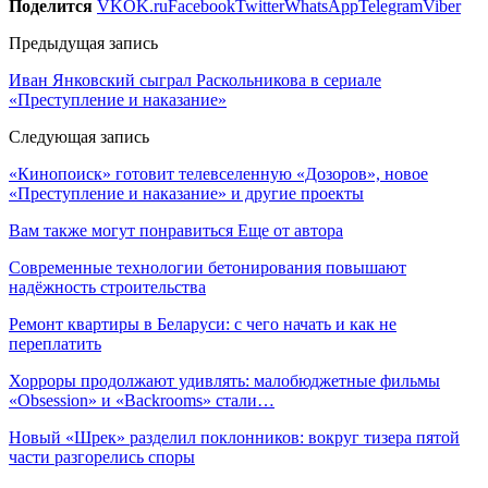
Поделится
VK
OK.ru
Facebook
Twitter
WhatsApp
Telegram
Viber
Предыдущая запись
Иван Янковский сыграл Раскольникова в сериале
«Преступление и наказание»
Следующая запись
«Кинопоиск» готовит телевселенную «Дозоров», новое
«Преступление и наказание» и другие проекты
Вам также могут понравиться
Еще от автора
Современные технологии бетонирования повышают
надёжность строительства
Ремонт квартиры в Беларуси: с чего начать и как не
переплатить
Хорроры продолжают удивлять: малобюджетные фильмы
«Obsession» и «Backrooms» стали…
Новый «Шрек» разделил поклонников: вокруг тизера пятой
части разгорелись споры