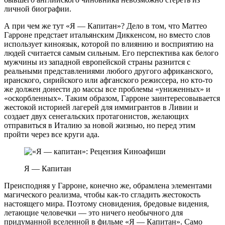
личной биографии.
А при чем же тут «Я — Капитан»? Дело в том, что Маттео
Гарроне предстает итальянским Диккенсом, но вместо слов
использует киноязык, которой по влиянию и восприятию на
людей считается самым сильным. Его перспектива как белого
мужчины из западной европейской страны разнится с
реальными представлениями любого другого африканского,
иранского, сирийского или афганского режиссера, но кто-то
же должен донести до массы все проблемы «униженных» и
«оскорбленных». Таким образом, Гарроне заинтересовывается
жестокой историей лагерей для иммигрантов в Ливии и
создает двух сенегальских протагонистов, желающих
отправиться в Италию за новой жизнью, но перед этим
пройти через все круги ада.
Я — Капитан
Преисподняя у Гарроне, конечно же, обрамлена элементами
магического реализма, чтобы как-то сгладить жестокость
настоящего мира. Поэтому сновидения, бредовые видения,
летающие человечки — это ничего необычного для
придуманной вселенной в фильме «Я — Капитан». Само