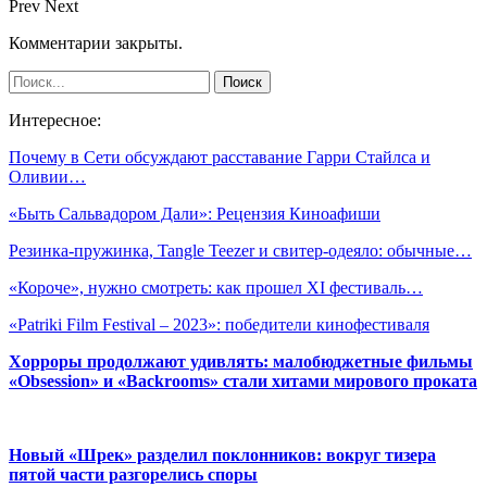
Prev
Next
Комментарии закрыты.
Интересное:
Почему в Сети обсуждают расставание Гарри Стайлса и
Оливии…
«Быть Сальвадором Дали»: Рецензия Киноафиши
Резинка-пружинка, Tangle Teezer и свитер-одеяло: обычные…
«Короче», нужно смотреть: как прошел XI фестиваль…
«Patriki Film Festival – 2023»: победители кинофестиваля
Хорроры продолжают удивлять: малобюджетные фильмы
«Obsession» и «Backrooms» стали хитами мирового проката
Новый «Шрек» разделил поклонников: вокруг тизера
пятой части разгорелись споры