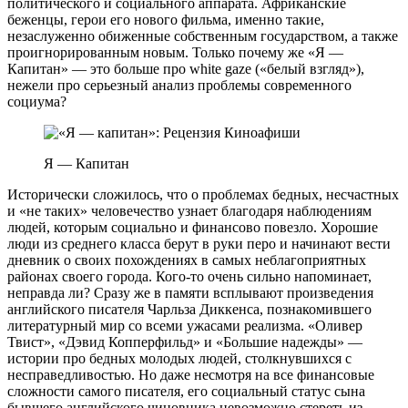
политического и социального аппарата. Африканские
беженцы, герои его нового фильма, именно такие,
незаслуженно обиженные собственным государством, а также
проигнорированным новым. Только почему же «Я —
Капитан» — это больше про white gaze («белый взгляд»),
нежели про серьезный анализ проблемы современного
социума?
Я — Капитан
Исторически сложилось, что о проблемах бедных, несчастных
и «не таких» человечество узнает благодаря наблюдениям
людей, которым социально и финансово повезло. Хорошие
люди из среднего класса берут в руки перо и начинают вести
дневник о своих похождениях в самых неблагоприятных
районах своего города. Кого-то очень сильно напоминает,
неправда ли? Сразу же в памяти всплывают произведения
английского писателя Чарльза Диккенса, познакомившего
литературный мир со всеми ужасами реализма. «Оливер
Твист», «Дэвид Копперфильд» и «Большие надежды» —
истории про бедных молодых людей, столкнувшихся с
несправедливостью. Но даже несмотря на все финансовые
сложности самого писателя, его социальный статус сына
бывшего английского чиновника невозможно стереть из