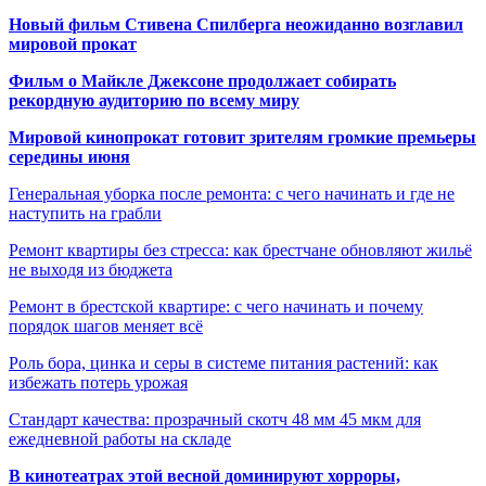
Новый фильм Стивена Спилберга неожиданно возглавил
мировой прокат
Фильм о Майкле Джексоне продолжает собирать
рекордную аудиторию по всему миру
Мировой кинопрокат готовит зрителям громкие премьеры
середины июня
Генеральная уборка после ремонта: с чего начинать и где не
наступить на грабли
Ремонт квартиры без стресса: как брестчане обновляют жильё
не выходя из бюджета
Ремонт в брестской квартире: с чего начинать и почему
порядок шагов меняет всё
Роль бора, цинка и серы в системе питания растений: как
избежать потерь урожая
Стандарт качества: прозрачный скотч 48 мм 45 мкм для
ежедневной работы на складе
В кинотеатрах этой весной доминируют хорроры,