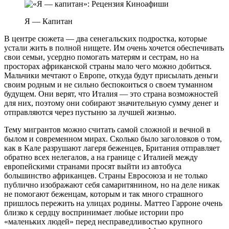
Я — Капитан
В центре сюжета — два сенегальских подростка, которые
устали жить в полной нищете. Им очень хочется обеспечивать
свои семьи, усердно помогать матерям и сестрам, но на
просторах африканской страны мало чего можно добиться.
Мальчики мечтают о Европе, откуда будут присылать деньги
своим родным и не сильно беспокоиться о своем туманном
будущем. Они верят, что Италия — это страна возможностей
для них, поэтому они собирают значительную сумму денег и
отправляются через пустыню за лучшей жизнью.
Тему мигрантов можно считать самой сложной и вечной в
былом и современном мирах. Сколько было заголовков о том,
как в Кале разрушают лагеря беженцев, Британия отправляет
обратно всех нелегалов, а на границе с Италией между
европейскими странами просят выйти из автобуса
большинство африканцев. Страны Евросоюза и не только
публично изображают себя самаритянином, но на деле никак
не помогают беженцам, которым и так много страшного
пришлось пережить на улицах родины. Маттео Гарроне очень
близко к сердцу воспринимает любые истории про
«маленьких людей» перед несправедливостью крупного