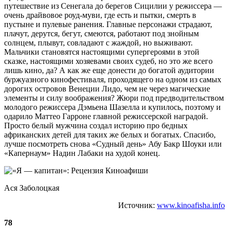
путешествие из Сенегала до берегов Сицилии у режиссера —
очень драйвовое роуд-муви, где есть и пытки, смерть в
пустыне и пулевые ранения. Главные персонажи страдают,
плачут, дерутся, бегут, смеются, работают под знойным
солнцем, плывут, совладают с жаждой, но выживают.
Мальчики становятся настоящими супергероями в этой
сказке, настоящими хозяевами своих судеб, но это же всего
лишь кино, да? А как же еще донести до богатой аудитории
буржуазного кинофестиваля, проходящего на одном из самых
дорогих островов Венеции Лидо, чем не через магические
элементы и силу воображения? Жюри под предводительством
молодого режиссера Дэмьена Шазелла и купилось, поэтому и
одарило Маттео Гарроне главной режиссерской наградой.
Просто белый мужчина создал историю про бедных
африканских детей для таких же белых и богатых. Спасибо,
лучше посмотреть снова «Судный день» Абу Бакр Шоуки или
«Капернаум» Надин Лабаки на худой конец.
Ася Заболоцкая
Источник:
www.kinoafisha.info
78