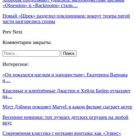
«Obsession» и «Backrooms» стали…
Новый «Шрек» разделил поклонников: вокруг тизера пятой
части разгорелись споры
Prev
Next
Комментарии закрыты.
Интересное:
«Он показался наглым и напористым»: Екатерина Варнава
и…
Красивые и влюблённые Джастин и Хейли Бибер отдыхают
на…
Мэтт Дэймон покоряет Marvel: в каком фильме сыграет актер
Весенние новинки: топ лучших детских игрушек на любой
вкус
Современная классика с нотками винтажа: как «Элвис»