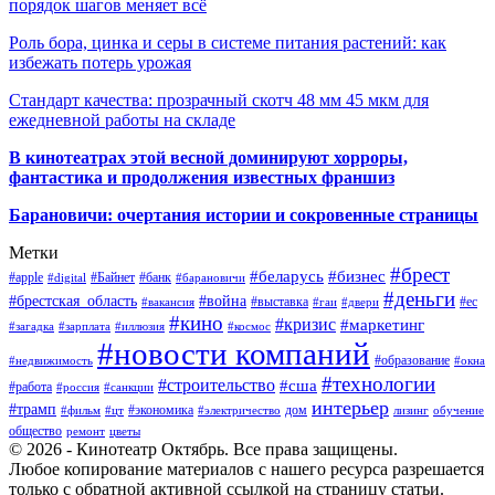
порядок шагов меняет всё
Роль бора, цинка и серы в системе питания растений: как
избежать потерь урожая
Стандарт качества: прозрачный скотч 48 мм 45 мкм для
ежедневной работы на складе
В кинотеатрах этой весной доминируют хорроры,
фантастика и продолжения известных франшиз
Барановичи: очертания истории и сокровенные страницы
Метки
#брест
#беларусь
#бизнес
#apple
#Байнет
#банк
#digital
#барановичи
#деньги
#брестская_область
#война
#выставка
#ес
#вакансия
#гаи
#двери
#кино
#кризис
#маркетинг
#загадка
#зарплата
#иллюзия
#космос
#новости компаний
#образование
#недвижимость
#окна
#технологии
#строительство
#сша
#работа
#россия
#санкции
интерьер
#трамп
#экономика
дом
#фильм
#цт
#электричество
лизинг
обучение
общество
ремонт
цветы
© 2026 - Кинотеатр Октябрь. Все права защищены.
Любое копирование материалов с нашего ресурса разрешается
только с обратной активной ссылкой на страницу статьи.