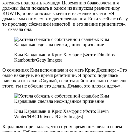
хотелось подводить команду. Церемонию бракосочетания
должны были показать в одном из выпуском реалити-шоу
KUWTK, и она опасалась хейта и насмешек в Сети: «Я
думала: мы снимаем это для телевидения. Если я сейчас сбегу,
то прослыву сбежавшей невестой, и это звание прицепится»,
— сказала она.
Ким Кардашьян и Крис Хамфрис (Фото: Dimitrios
Kambouris/Getty Images)
О сомнениях Ким вспоминала и ее мать Крис Дженнер: «Это
было накануне, во время репетиции. Я просто поднялась
наверх и сказала: «Слушай, если ты действительно не хочешь
этого, ты не обязана это делать. Думаю, это плохая идея»».
Ким Кардашьян и Крис Хамфрис (Фото: Kevin
Winter/NBCUniversal/Getty Images)
Кардашьян призналась, что спустя время пожалела о своем
решении. Сейчас с экс-супругом они не поддерживают