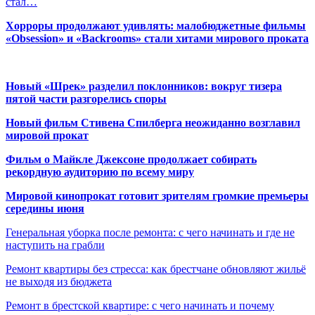
стал…
Хорроры продолжают удивлять: малобюджетные фильмы
«Obsession» и «Backrooms» стали хитами мирового проката
Новый «Шрек» разделил поклонников: вокруг тизера
пятой части разгорелись споры
Новый фильм Стивена Спилберга неожиданно возглавил
мировой прокат
Фильм о Майкле Джексоне продолжает собирать
рекордную аудиторию по всему миру
Мировой кинопрокат готовит зрителям громкие премьеры
середины июня
Генеральная уборка после ремонта: с чего начинать и где не
наступить на грабли
Ремонт квартиры без стресса: как брестчане обновляют жильё
не выходя из бюджета
Ремонт в брестской квартире: с чего начинать и почему