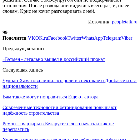
отношения. После развода они виделись всего раз, и, по ее
словам, Крис не хочет разговаривать с ней.
Источник:
peopletalk.ru
99
Поделится
VK
OK.ru
Facebook
Twitter
WhatsApp
Telegram
Viber
Предыдущая запись
«Бэтмен» легально вышел в российский прокат
Следующая запись
Чулпан Хаматова лишилась роли в спектакле о Донбассе из-за
национальности
Вам также могут понравиться
Еще от автора
Современные технологии бетонирования повышают
надёжность строительства
Ремонт квартиры в Беларуси: с чего начать и как не
переплатить
Хорроры продолжают удивлять: малобюджетные фильмы