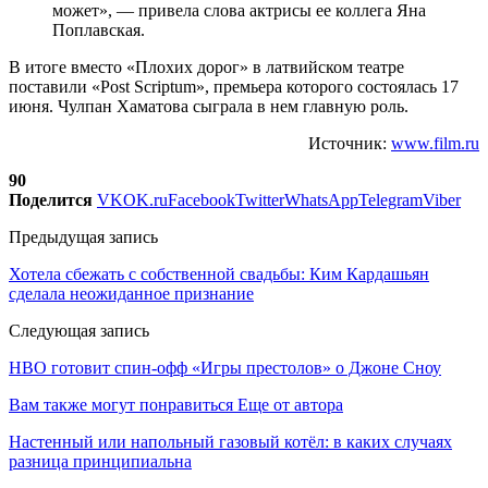
может», — привела слова актрисы ее коллега Яна
Поплавская.
В итоге вместо «Плохих дорог» в латвийском театре
поставили «Post Scriptum», премьера которого состоялась 17
июня. Чулпан Хаматова сыграла в нем главную роль.
Источник:
www.film.ru
90
Поделится
VK
OK.ru
Facebook
Twitter
WhatsApp
Telegram
Viber
Предыдущая запись
Хотела сбежать с собственной свадьбы: Ким Кардашьян
сделала неожиданное признание
Следующая запись
HBO готовит спин-офф «Игры престолов» о Джоне Сноу
Вам также могут понравиться
Еще от автора
Настенный или напольный газовый котёл: в каких случаях
разница принципиальна