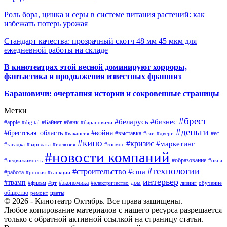
Роль бора, цинка и серы в системе питания растений: как
избежать потерь урожая
Стандарт качества: прозрачный скотч 48 мм 45 мкм для
ежедневной работы на складе
В кинотеатрах этой весной доминируют хорроры,
фантастика и продолжения известных франшиз
Барановичи: очертания истории и сокровенные страницы
Метки
#брест
#беларусь
#бизнес
#apple
#Байнет
#банк
#digital
#барановичи
#деньги
#брестская_область
#война
#выставка
#ес
#вакансия
#гаи
#двери
#кино
#кризис
#маркетинг
#загадка
#зарплата
#иллюзия
#космос
#новости компаний
#образование
#недвижимость
#окна
#технологии
#строительство
#сша
#работа
#россия
#санкции
интерьер
#трамп
#экономика
дом
#фильм
#цт
#электричество
лизинг
обучение
общество
ремонт
цветы
© 2026 - Кинотеатр Октябрь. Все права защищены.
Любое копирование материалов с нашего ресурса разрешается
только с обратной активной ссылкой на страницу статьи.