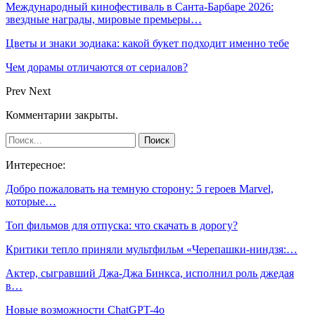
Международный кинофестиваль в Санта-Барбаре 2026:
звездные награды, мировые премьеры…
Цветы и знаки зодиака: какой букет подходит именно тебе
Чем дорамы отличаются от сериалов?
Prev
Next
Комментарии закрыты.
Интересное:
Добро пожаловать на темную сторону: 5 героев Marvel,
которые…
Топ фильмов для отпуска: что скачать в дорогу?
Критики тепло приняли мультфильм «Черепашки-ниндзя:…
Актер, сыгравший Джа-Джа Бинкса, исполнил роль джедая
в…
Новые возможности ChatGPT-4o