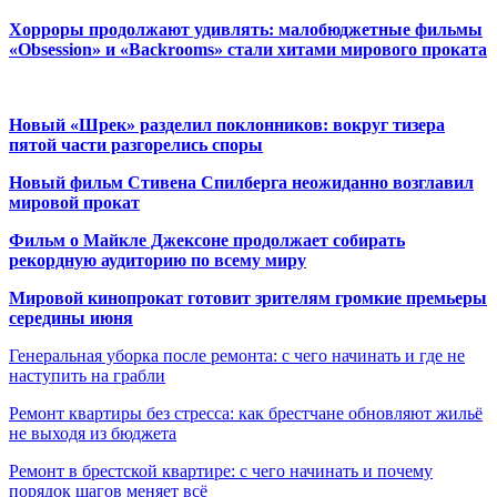
Хорроры продолжают удивлять: малобюджетные фильмы
«Obsession» и «Backrooms» стали хитами мирового проката
Новый «Шрек» разделил поклонников: вокруг тизера
пятой части разгорелись споры
Новый фильм Стивена Спилберга неожиданно возглавил
мировой прокат
Фильм о Майкле Джексоне продолжает собирать
рекордную аудиторию по всему миру
Мировой кинопрокат готовит зрителям громкие премьеры
середины июня
Генеральная уборка после ремонта: с чего начинать и где не
наступить на грабли
Ремонт квартиры без стресса: как брестчане обновляют жильё
не выходя из бюджета
Ремонт в брестской квартире: с чего начинать и почему
порядок шагов меняет всё