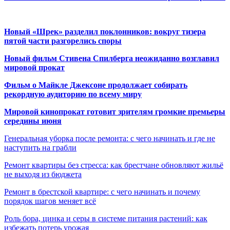
Новый «Шрек» разделил поклонников: вокруг тизера
пятой части разгорелись споры
Новый фильм Стивена Спилберга неожиданно возглавил
мировой прокат
Фильм о Майкле Джексоне продолжает собирать
рекордную аудиторию по всему миру
Мировой кинопрокат готовит зрителям громкие премьеры
середины июня
Генеральная уборка после ремонта: с чего начинать и где не
наступить на грабли
Ремонт квартиры без стресса: как брестчане обновляют жильё
не выходя из бюджета
Ремонт в брестской квартире: с чего начинать и почему
порядок шагов меняет всё
Роль бора, цинка и серы в системе питания растений: как
избежать потерь урожая