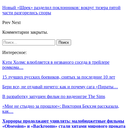
Новый «Шрек» разделил поклонников: вокруг тизера пятой
части разгорелись споры
Prev
Next
Комментарии закрыты.
Интересное:
Кэти Холмс влюбляется в незваного соседа в трейлере
ромкома…
15 лучших русских боевиков, снятых за последние 10 лет
Бери все, не отдавай ничего: как и почему сага «Пираты…
В разработку запущен фильм по видеоигре The Sims
«Мне не стыдно за прошлое»: Виктория Бекхэм рассказала,
как…
Хорроры продолжают удивлять: малобюджетные фильмы
«Obsession» и «Backrooms» стали хитами мирового проката