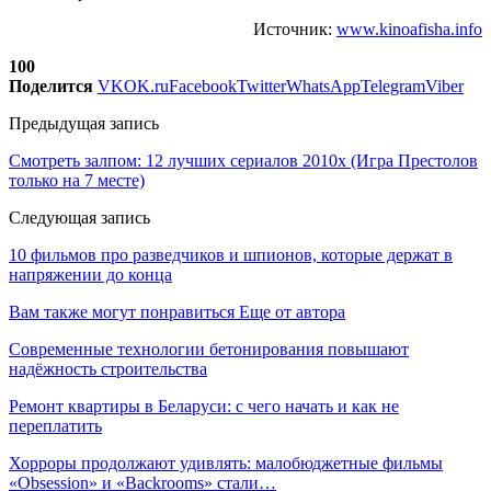
Источник:
www.kinoafisha.info
100
Поделится
VK
OK.ru
Facebook
Twitter
WhatsApp
Telegram
Viber
Предыдущая запись
Смотреть залпом: 12 лучших сериалов 2010х (Игра Престолов
только на 7 месте)
Следующая запись
10 фильмов про разведчиков и шпионов, которые держат в
напряжении до конца
Вам также могут понравиться
Еще от автора
Современные технологии бетонирования повышают
надёжность строительства
Ремонт квартиры в Беларуси: с чего начать и как не
переплатить
Хорроры продолжают удивлять: малобюджетные фильмы
«Obsession» и «Backrooms» стали…