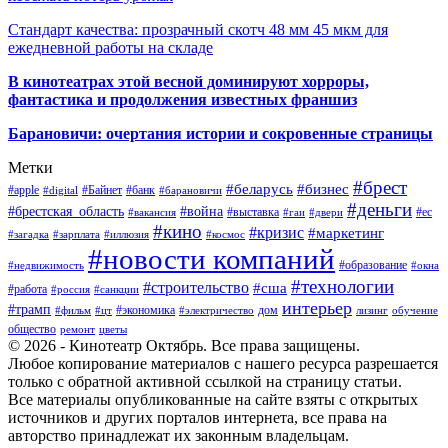
Стандарт качества: прозрачный скотч 48 мм 45 мкм для
ежедневной работы на складе
В кинотеатрах этой весной доминируют хорроры,
фантастика и продолжения известных франшиз
Барановичи: очертания истории и сокровенные страницы
Метки
#брест
#беларусь
#бизнес
#apple
#Байнет
#банк
#digital
#барановичи
#деньги
#брестская_область
#война
#выставка
#ес
#вакансия
#гаи
#двери
#кино
#кризис
#маркетинг
#загадка
#зарплата
#иллюзия
#космос
#новости компаний
#образование
#недвижимость
#окна
#технологии
#строительство
#сша
#работа
#россия
#санкции
интерьер
#трамп
#экономика
дом
#фильм
#цт
#электричество
лизинг
обучение
общество
ремонт
цветы
© 2026 - Кинотеатр Октябрь. Все права защищены.
Любое копирование материалов с нашего ресурса разрешается
только с обратной активной ссылкой на страницу статьи.
Все материалы опубликованные на сайте взяты с открытых
источников и других порталов интернета, все права на
авторство принадлежат их законным владельцам.